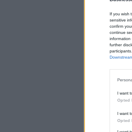
If you wish 
sensitive in
confirm you
continue se
information 
further disc
participants
Downstream 
Persona
I want t
Opted 
I want t
Opted 
I want 