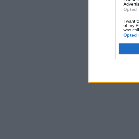
Advertis
Opted 
I want t
of my P
was col
Opted 