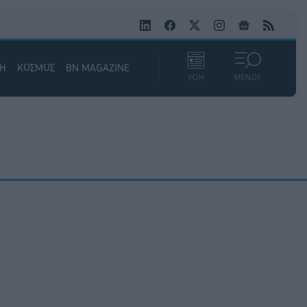
ΚΗ
ΚΟΣΜΟΣ
BN MAGAZINE
ΡΟΗ
ΜΕΝΟΥ