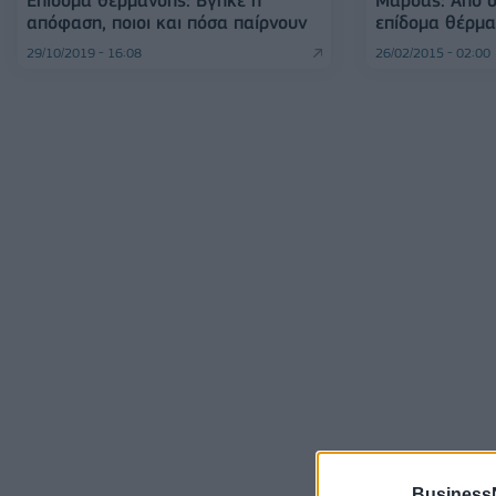
Επίδομα θέρμανσης: Βγήκε η
Μάρδας: Από σ
απόφαση, ποιοι και πόσα παίρνουν
επίδομα θέρμ
29/10/2019 - 16:08
26/02/2015 - 02:00
Business