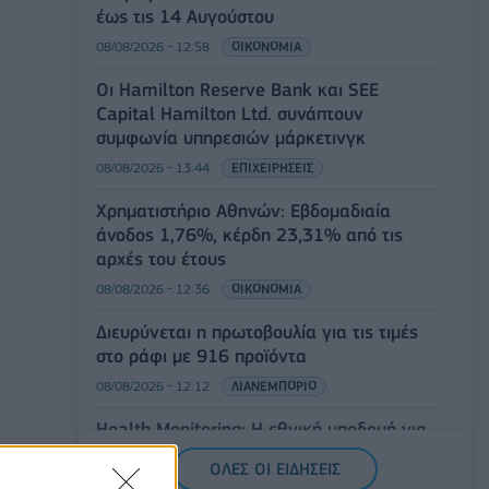
έως τις 14 Αυγούστου
08/08/2026 - 12:58
ΟΙΚΟΝΟΜΙΑ
Οι Hamilton Reserve Bank και SEE
Capital Hamilton Ltd. συνάπτουν
συμφωνία υπηρεσιών μάρκετινγκ
08/08/2026 - 13:44
ΕΠΙΧΕΙΡΗΣΕΙΣ
Χρηματιστήριο Αθηνών: Εβδομαδιαία
άνοδος 1,76%, κέρδη 23,31% από τις
αρχές του έτους
08/08/2026 - 12:36
ΟΙΚΟΝΟΜΙΑ
Διευρύνεται η πρωτοβουλία για τις τιμές
στο ράφι με 916 προϊόντα
08/08/2026 - 12:12
ΛΙΑΝΕΜΠΟΡΙΟ
Health Monitoring: Η εθνική υποδομή για
την αξιοποίηση των δεδομένων υγείας
ΟΛΕΣ ΟΙ ΕΙΔΗΣΕΙΣ
προς όφελος των πολιτών