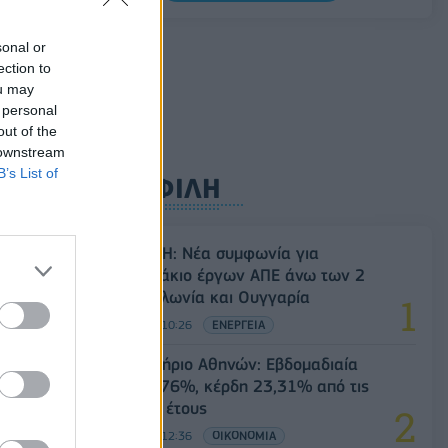
08/08/2026 - 11:48
ΥΓΕΙΑ
sonal or
Ελληνική Αναπτυξιακή Τράπεζα: Με
ection to
«προίκα» 2 δισ. ευρώ ανοίγει δρόμο για
ou may
δάνεια έως 5 δισ. σε μικρομεσαίες
 personal
08/08/2026 - 11:22
ΤΡΑΠΕΖΕΣ
out of the
 downstream
B’s List of
ΔΗΜΟΦΙΛΗ
Όμιλος ΔΕΗ: Νέα συμφωνία για
χαρτοφυλάκιο έργων ΑΠΕ άνω των 2
GW σε Πολωνία και Ουγγαρία
08/08/2026 - 10:26
ΕΝΕΡΓΕΙΑ
Χρηματιστήριο Αθηνών: Εβδομαδιαία
άνοδος 1,76%, κέρδη 23,31% από τις
αρχές του έτους
08/08/2026 - 12:36
ΟΙΚΟΝΟΜΙΑ