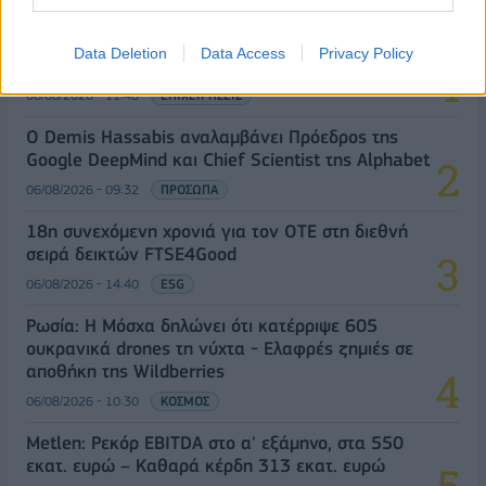
Β.Σ. Καρούλιας: Τζίρος 98,7 εκατ. ευρώ και
αύξηση κερδών 57% - Τα νέα στοιχήματα σε low
Data Deletion
Data Access
Privacy Policy
& non alcohol
06/08/2026 - 11:48
ΕΠΙΧΕΙΡΗΣΕΙΣ
Ο Demis Hassabis αναλαμβάνει Πρόεδρος της
Google DeepMind και Chief Scientist της Alphabet
06/08/2026 - 09:32
ΠΡΟΣΩΠΑ
18η συνεχόμενη χρονιά για τον ΟΤΕ στη διεθνή
σειρά δεικτών FTSE4Good
06/08/2026 - 14:40
ESG
Ρωσία: Η Μόσχα δηλώνει ότι κατέρριψε 605
ουκρανικά drones τη νύχτα - Ελαφρές ζημιές σε
αποθήκη της Wildberries
06/08/2026 - 10:30
ΚΟΣΜΟΣ
Metlen: Ρεκόρ EBITDA στο α' εξάμηνο, στα 550
εκατ. ευρώ – Καθαρά κέρδη 313 εκατ. ευρώ