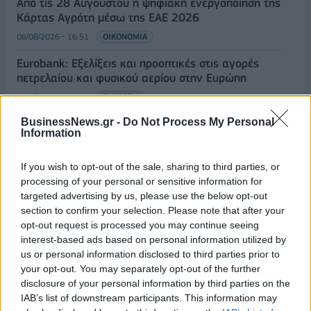
Από τις 28 Αυγούστου η ψηφιακή ενεργοποίηση της
Κάρτας Αγρότη μέσω της ΕΑΕ 2026
06/08/2026 - 16:51
ΟΙΚΟΝΟΜΙΑ
Eurobank: Εξελίξεις και προοπτικές στις αγορές
πετρελαίου και φυσικού αερίου στην Ευρώπη
06/08/2026 - 16:20
ΕΝΕΡΓΕΙΑ
BusinessNews.gr -
Do Not Process My Personal
Οι ελληνικές scale-ups επιχειρήσεις στρέφονται
Information
στην ανάπτυξη - Μεγαλύτερη πρόκληση η
προσέλκυση πελατών
If you wish to opt-out of the sale, sharing to third parties, or
06/08/2026 - 15:56
ΕΠΙΧΕΙΡΗΣΕΙΣ
processing of your personal or sensitive information for
targeted advertising by us, please use the below opt-out
Χρηματιστήριο: Στις 2.627,95 μονάδες ο Γενικός
section to confirm your selection. Please note that after your
Δείκτης Τιμών, με άνοδο 0,15%
opt-out request is processed you may continue seeing
06/08/2026 - 15:46
ΟΙΚΟΝΟΜΙΑ
interest-based ads based on personal information utilized by
us or personal information disclosed to third parties prior to
ΥΠΑΑΤ: Αποζημιώσεις 38,1 εκατ. ευρώ σε
your opt-out. You may separately opt-out of the further
κτηνοτρόφους για ευλογιά, πανώλη και αφθώδη
disclosure of your personal information by third parties on the
πυρετό
IAB’s list of downstream participants. This information may
06/08/2026 - 15:33
ΟΙΚΟΝΟΜΙΑ