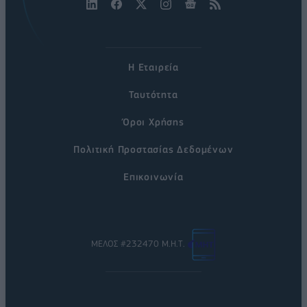
Η Εταιρεία
Ταυτότητα
Όροι Χρήσης
Πολιτική Προστασίας Δεδομένων
Επικοινωνία
ΜΕΛΟΣ #232470 Μ.Η.Τ.