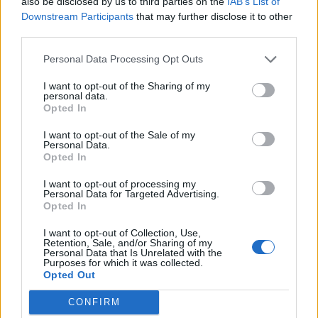
also be disclosed by us to third parties on the
IAB’s List of
Downstream Participants
that may further disclose it to other
Στ. Παπασταύρου: Άμεσα αντιδιαβρωτικά έργα στη
third parties.
Δυτική Αττική
06/08/2026 - 15:17
ΠΟΛΙΤΙΚΗ
Personal Data Processing Opt Outs
Συνάλλαγμα: Το ευρώ υποχωρεί κατά 0,11%, στα
I want to opt-out of the Sharing of my
personal data.
1,1541 δολάρια
Opted In
06/08/2026 - 14:59
ΟΙΚΟΝΟΜΙΑ
I want to opt-out of the Sale of my
ΟΛΕΣ ΟΙ ΕΙΔΗΣΕΙΣ
Personal Data.
Opted In
I want to opt-out of processing my
Personal Data for Targeted Advertising.
Opted In
I want to opt-out of Collection, Use,
Retention, Sale, and/or Sharing of my
Personal Data that Is Unrelated with the
Purposes for which it was collected.
Opted Out
ΔΗΜΟΦΙΛΗ
CONFIRM