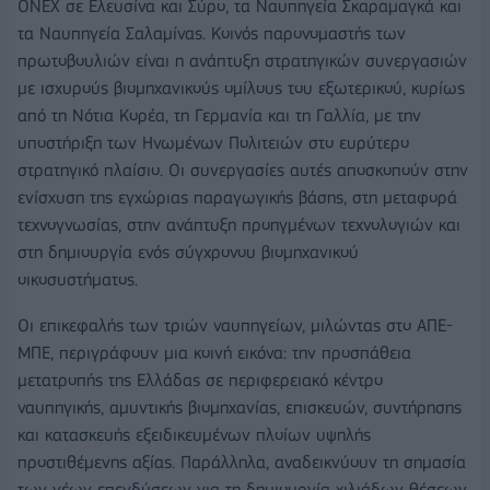
ONEX σε Ελευσίνα και Σύρο, τα Ναυπηγεία Σκαραμαγκά και
τα Ναυπηγεία Σαλαμίνας. Κοινός παρονομαστής των
πρωτοβουλιών είναι η ανάπτυξη στρατηγικών συνεργασιών
με ισχυρούς βιομηχανικούς ομίλους του εξωτερικού, κυρίως
από τη Νότια Κορέα, τη Γερμανία και τη Γαλλία, με την
υποστήριξη των Ηνωμένων Πολιτειών στο ευρύτερο
στρατηγικό πλαίσιο. Οι συνεργασίες αυτές αποσκοπούν στην
ενίσχυση της εγχώριας παραγωγικής βάσης, στη μεταφορά
τεχνογνωσίας, στην ανάπτυξη προηγμένων τεχνολογιών και
στη δημιουργία ενός σύγχρονου βιομηχανικού
οικοσυστήματος.
Οι επικεφαλής των τριών ναυπηγείων, μιλώντας στο ΑΠΕ-
ΜΠΕ, περιγράφουν μια κοινή εικόνα: την προσπάθεια
μετατροπής της Ελλάδας σε περιφερειακό κέντρο
ναυπηγικής, αμυντικής βιομηχανίας, επισκευών, συντήρησης
και κατασκευής εξειδικευμένων πλοίων υψηλής
προστιθέμενης αξίας. Παράλληλα, αναδεικνύουν τη σημασία
των νέων επενδύσεων για τη δημιουργία χιλιάδων θέσεων