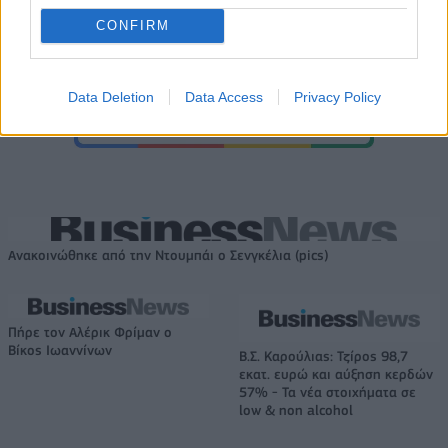
CONFIRM
Data Deletion
Data Access
Privacy Policy
Ανακοινώθηκε από την Ντουμπάι ο Σενγκέλια (pics)
Πήρε τον Αλέρικ Φρίμαν ο
Βίκος Ιωαννίνων
Β.Σ. Καρούλιας: Τζίρος 98,7
εκατ. ευρώ και αύξηση κερδών
57% - Τα νέα στοιχήματα σε
low & non alcohol