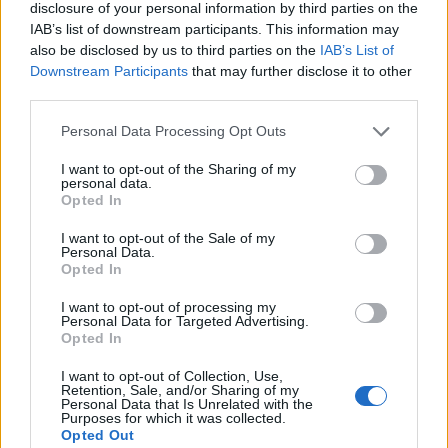
disclosure of your personal information by third parties on the
άμυνα και την εξωστρέφεια. Οι διεθνείς συνεργασίες που
IAB’s list of downstream participants. This information may
έχουν ήδη δρομολογηθεί δημιουργούν τις προϋποθέσεις
also be disclosed by us to third parties on the
IAB’s List of
ώστε τα ελληνικά ναυπηγεία να αποκτήσουν εκ νέου
Downstream Participants
that may further disclose it to other
σημαντική θέση στον παγκόσμιο χάρτη, μετατρέποντας έναν
third parties.
παραδοσιακό κλάδο της οικονομίας σε μοχλό ανάπτυξης για
Personal Data Processing Opt Outs
τις επόμενες δεκαετίες.
I want to opt-out of the Sharing of my
personal data.
Opted In
I want to opt-out of the Sale of my
Personal Data.
ΕΛΛΗΝΙΚΑ ΝΑΥΠΗΓΕΙΑ
Opted In
ΔΙΕΘΝΕΙΣ ΣΥΝΕΡΓΑΣΙΕΣ
I want to opt-out of processing my
Personal Data for Targeted Advertising.
Opted In
I want to opt-out of Collection, Use,
Retention, Sale, and/or Sharing of my
Personal Data that Is Unrelated with the
Purposes for which it was collected.
Opted Out