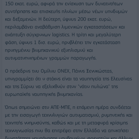
150 εκατ. ευρώ, αφορά την ενίσχυση των δυνατοτήτων
συντήρησης και επισκευής πλοίων μέσω νέων υποδομών
και δεξαμενών. Η δεύτερη, ύψους 200 εκατ. ευρώ,
περιλαμβάνει αναβάθμιση λιμενικών εγκαταστάσεων και
ανάπτυξη σύγχρονων logistics. Η τρίτη και μεγαλύτερη
φάση, ύψους 1 δισ. ευρώ, προβλέπει την εγκατάσταση
προηγμένου βιομηχανικού εξοπλισμού και
αυτοματοποιημένων γραμμών παραγωγής.
Ο πρόεδρος του Ομίλου ONEX, Πάνος Ξενοκώστας,
υπογραμμίζει ότι ο στόχος είναι τα ναυπηγεία της Ελευσίνας
και της Σύρου να εξελιχθούν στον "νότιο πυλώνα" της
ευρωπαϊκής ναυπηγικής βιομηχανίας.
Όπως σημειώνει στο ΑΠΕ-ΜΠΕ, η επόμενη ημέρα συνδέεται
με την εισαγωγή τεχνολογιών αυτοματισμού, ρομποτικής και
τεχνητής νοημοσύνης, καθώς και με τη μεταφορά κρίσιμης
τεχνογνωσίας που θα επιτρέψει στην Ελλάδα να αποκτήσει
δυνατότητες ναυπήγησης υποβρυχίων, φρεγατών και άλλων