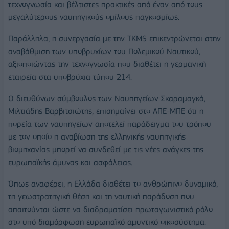
τεχνογνωσία και βέλτιστες πρακτικές από έναν από τους
μεγαλύτερους ναυπηγικούς ομίλους παγκοσμίως.
Παράλληλα, η συνεργασία με την TKMS επικεντρώνεται στην
αναβάθμιση των υποβρυχίων του Πολεμικού Ναυτικού,
αξιοποιώντας την τεχνογνωσία που διαθέτει η γερμανική
εταιρεία στα υποβρύχια τύπου 214.
Ο διευθύνων σύμβουλος των Ναυπηγείων Σκαραμαγκά,
Μιλτιάδης Βαρβιτσιώτης, επισημαίνει στο ΑΠΕ-ΜΠΕ ότι η
πορεία των ναυπηγείων αποτελεί παράδειγμα του τρόπου
με τον οποίο η αναβίωση της ελληνικής ναυπηγικής
βιομηχανίας μπορεί να συνδεθεί με τις νέες ανάγκες της
ευρωπαϊκής άμυνας και ασφάλειας.
Όπως αναφέρει, η Ελλάδα διαθέτει το ανθρώπινο δυναμικό,
τη γεωστρατηγική θέση και τη ναυτική παράδοση που
απαιτούνται ώστε να διαδραματίσει πρωταγωνιστικό ρόλο
στο υπό διαμόρφωση ευρωπαϊκό αμυντικό οικοσύστημα.