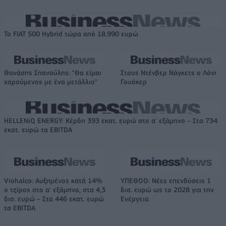
Το FIAT 500 Hybrid τώρα από 18.990 ευρώ
Θανάσης Σπανούλης: "Θα είμαι
Στους Ντένβερ Νάγκετς ο Λόνι
χαρούμενος με ένα μετάλλιο"
Γουόκερ
HELLENiQ ENERGY: Κέρδη 393 εκατ. ευρώ στο α' εξάμηνο – Στα 734
εκατ. ευρώ τα EBITDA
Viohalco: Αυξημένος κατά 14%
ΥΠΕΘΟΟ: Νέες επενδύσεις 1
ο τζίρος στο α' εξάμηνο, στα 4,3
δισ. ευρώ ως το 2028 για την
δισ. ευρώ – Στα 446 εκατ. ευρώ
Ενέργεια
τα EBITDA