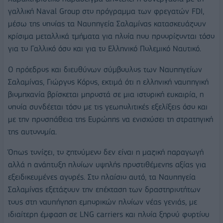
γαλλική Naval Group στο πρόγραμμα των φρεγατών FDI,
μέσω της οποίας τα Ναυπηγεία Σαλαμίνας κατασκευάζουν
κρίσιμα μεταλλικά τμήματα για πλοία που προορίζονται τόσο
για το Γαλλικό όσο και για το Ελληνικό Πολεμικό Ναυτικό.
Ο πρόεδρος και διευθύνων σύμβουλος των Ναυπηγείων
Σαλαμίνας, Γιώργος Κόρος, εκτιμά ότι η ελληνική ναυπηγική
βιομηχανία βρίσκεται μπροστά σε μια ιστορική ευκαιρία, η
οποία συνδέεται τόσο με τις γεωπολιτικές εξελίξεις όσο και
με την προσπάθεια της Ευρώπης να ενισχύσει τη στρατηγική
της αυτονομία.
Όπως τονίζει, το ζητούμενο δεν είναι η μαζική παραγωγή
αλλά η ανάπτυξη πλοίων υψηλής προστιθέμενης αξίας για
εξειδικευμένες αγορές. Στο πλαίσιο αυτό, τα Ναυπηγεία
Σαλαμίνας εξετάζουν την επέκταση των δραστηριοτήτων
τους στη ναυπήγηση εμπορικών πλοίων νέας γενιάς, με
ιδιαίτερη έμφαση σε LNG carriers και πλοία ξηρού φορτίου