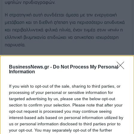
υψηλών προδιαγραφών.
Η στρατηγική αυτή συνδέεται άμεσα με την ενεργειακή
μετάβαση και τη διεθνή ζήτηση για περισσότερο αποδοτικά
και περιβαλλοντικά φιλικά πλοία, έναν τομέα στον οποίο η
ελληνική βιομηχανία επιδιώκει να αποκτήσει ισχυρότερη
παρουσία.
Ο ίδιος υπογραμμίζει ότι η Ελλάδα διαθέτει σήμερα όλες τις
προϋποθέσεις για να μετατρέψει τη ναυτιλιακή της ισχύ και
BusinessNews.gr -
Do Not Process My Personal
Information
τη γεωστρατηγική της θέση σε βιομηχανική υπεραξία, με τη
ναυπηγική βιομηχανία να εξελίσσεται σε έναν από τους
If you wish to opt-out of the sale, sharing to third parties, or
βασικούς πυλώνες της αναπτυξιακής πορείας της χώρας.
processing of your personal or sensitive information for
targeted advertising by us, please use the below opt-out
Η κοινή συνισταμένη και των τριών περιπτώσεων είναι ότι η
section to confirm your selection. Please note that after your
αναβίωση της ελληνικής ναυπηγικής βιομηχανίας δεν
opt-out request is processed you may continue seeing
αντιμετωπίζεται πλέον ως ένα μεμονωμένο βιομηχανικό
interest-based ads based on personal information utilized by
εγχείρημα, αλλά ως τμήμα μιας ευρύτερης εθνικής
us or personal information disclosed to third parties prior to
στρατηγικής που συνδέει την οικονομία, την τεχνολογία, την
your opt-out. You may separately opt-out of the further