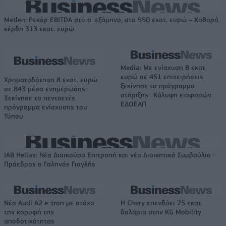
Metlen: Ρεκόρ EBITDA στο α' εξάμηνο, στα 550 εκατ. ευρώ – Καθαρά
κέρδη 313 εκατ. ευρώ
Media: Με ενίσχυση 8 εκατ.
ευρώ σε 451 επιχειρήσεις
Χρηματοδότηση 8 εκατ. ευρώ
ξεκίνησε το πρόγραμμα
σε 843 μέσα ενημέρωσης-
στήριξης- Κάλυψη εισφορών
Ξεκίνησε το πενταετές
ΕΔΟΕΑΠ
πρόγραμμα ενίσχυσης του
Τύπου
IAB Hellas: Νέα Διοικούσα Επιτροπή και νέο Διοικητικό Συμβούλιο -
Πρόεδρος ο Γαληνός Γιαγλής
Νέο Audi A2 e-tron με στόχο
Η Chery επενδύει 75 εκατ.
την κορυφή της
δολάρια στην KG Mobility
αποδοτικότητας