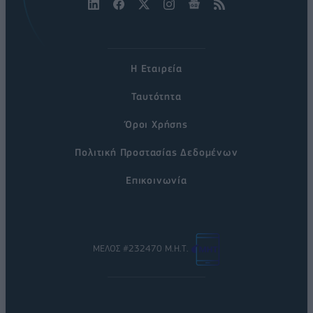
Η Εταιρεία
Ταυτότητα
Όροι Χρήσης
Πολιτική Προστασίας Δεδομένων
Επικοινωνία
ΜΕΛΟΣ #232470 Μ.Η.Τ.