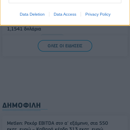
Δυτική Αττική
06/08/2026 - 15:17
ΠΟΛΙΤΙΚΗ
Data Deletion
Data Access
Privacy Policy
Συνάλλαγμα: Το ευρώ υποχωρεί κατά 0,11%, στα
1,1541 δολάρια
06/08/2026 - 14:59
ΟΙΚΟΝΟΜΙΑ
ΟΛΕΣ ΟΙ ΕΙΔΗΣΕΙΣ
ΔΗΜΟΦΙΛΗ
Metlen: Ρεκόρ EBITDA στο α' εξάμηνο, στα 550
εκατ. ευρώ – Καθαρά κέρδη 313 εκατ. ευρώ