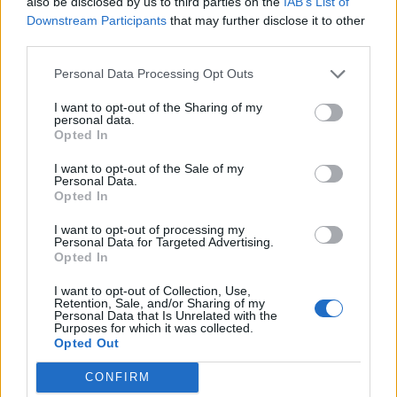
also be disclosed by us to third parties on the
IAB’s List of
06/08/2026 - 16:51
ΟΙΚΟΝΟΜΙΑ
Downstream Participants
that may further disclose it to other
third parties.
Eurobank: Εξελίξεις και προοπτικές στις αγορές
πετρελαίου και φυσικού αερίου στην Ευρώπη
Personal Data Processing Opt Outs
06/08/2026 - 16:20
ΕΝΕΡΓΕΙΑ
I want to opt-out of the Sharing of my
Οι ελληνικές scale-ups επιχειρήσεις στρέφονται
personal data.
Opted In
στην ανάπτυξη - Μεγαλύτερη πρόκληση η
προσέλκυση πελατών
I want to opt-out of the Sale of my
Personal Data.
06/08/2026 - 15:56
ΕΠΙΧΕΙΡΗΣΕΙΣ
Opted In
Χρηματιστήριο: Στις 2.627,95 μονάδες ο Γενικός
I want to opt-out of processing my
Δείκτης Τιμών, με άνοδο 0,15%
Personal Data for Targeted Advertising.
Opted In
06/08/2026 - 15:46
ΟΙΚΟΝΟΜΙΑ
I want to opt-out of Collection, Use,
ΥΠΑΑΤ: Αποζημιώσεις 38,1 εκατ. ευρώ σε
Retention, Sale, and/or Sharing of my
κτηνοτρόφους για ευλογιά, πανώλη και αφθώδη
Personal Data that Is Unrelated with the
Purposes for which it was collected.
πυρετό
Opted Out
06/08/2026 - 15:33
ΟΙΚΟΝΟΜΙΑ
CONFIRM
Στ. Παπασταύρου: Άμεσα αντιδιαβρωτικά έργα στη