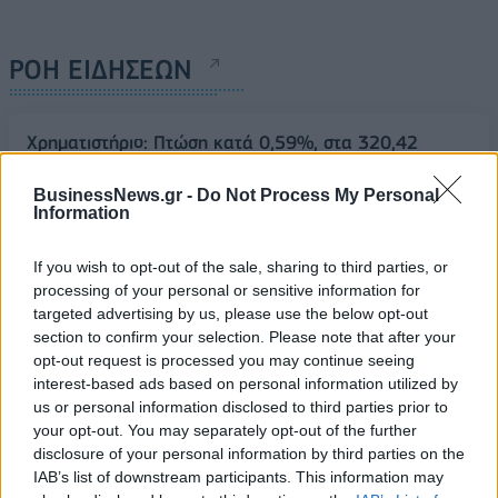
ΡΟΗ ΕΙΔΗΣΕΩΝ
Χρηματιστήριο: Πτώση κατά 0,59%, στα 320,42
εκατ. ευρώ ο τζίρος
BusinessNews.gr -
Do Not Process My Personal
06/08/2026 - 18:10
ΟΙΚΟΝΟΜΙΑ
Information
ΟΠΕΚΑ: Αύριο η δεύτερη πληρωμή των δικαιούχων
του Λογαριασμού Αγροτικής Εστίας
If you wish to opt-out of the sale, sharing to third parties, or
processing of your personal or sensitive information for
06/08/2026 - 17:40
ΟΙΚΟΝΟΜΙΑ
targeted advertising by us, please use the below opt-out
Κυβερνητική Επιτροπή Βιομηχανίας- Κ. Μητσοτάκης:
section to confirm your selection. Please note that after your
Στρατηγική προτεραιότητα η ενίσχυση της
opt-out request is processed you may continue seeing
βιομηχανίας
interest-based ads based on personal information utilized by
us or personal information disclosed to third parties prior to
06/08/2026 - 17:18
ΠΟΛΙΤΙΚΗ
your opt-out. You may separately opt-out of the further
disclosure of your personal information by third parties on the
Από τις 28 Αυγούστου η ψηφιακή ενεργοποίηση της
IAB’s list of downstream participants. This information may
Κάρτας Αγρότη μέσω της ΕΑΕ 2026