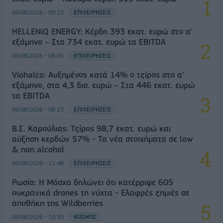
06/08/2026 - 09:12
ΕΠΙΧΕΙΡΗΣΕΙΣ
HELLENiQ ENERGY: Κέρδη 393 εκατ. ευρώ στο α'
εξάμηνο – Στα 734 εκατ. ευρώ τα EBITDA
06/08/2026 - 08:05
ΕΠΙΧΕΙΡΗΣΕΙΣ
Viohalco: Αυξημένος κατά 14% ο τζίρος στο α'
εξάμηνο, στα 4,3 δισ. ευρώ – Στα 446 εκατ. ευρώ
τα EBITDA
06/08/2026 - 08:23
ΕΠΙΧΕΙΡΗΣΕΙΣ
Β.Σ. Καρούλιας: Τζίρος 98,7 εκατ. ευρώ και
αύξηση κερδών 57% - Τα νέα στοιχήματα σε low
& non alcohol
06/08/2026 - 11:48
ΕΠΙΧΕΙΡΗΣΕΙΣ
Ρωσία: Η Μόσχα δηλώνει ότι κατέρριψε 605
ουκρανικά drones τη νύχτα - Ελαφρές ζημιές σε
αποθήκη της Wildberries
06/08/2026 - 10:30
ΚΟΣΜΟΣ