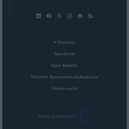
Η Εταιρεία
Ταυτότητα
Όροι Χρήσης
Πολιτική Προστασίας Δεδομένων
Επικοινωνία
ΜΕΛΟΣ #232470 Μ.Η.Τ.