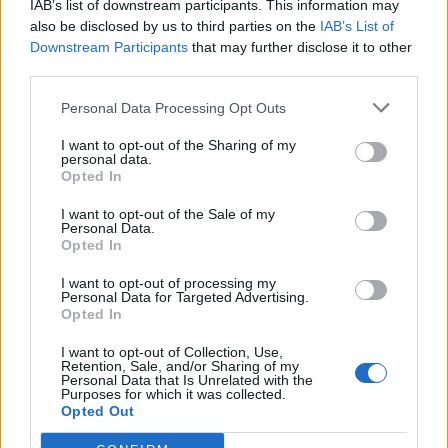
ΔΗΜΟΦΙΛΗ
IAB’s list of downstream participants. This information may
also be disclosed by us to third parties on the
IAB’s List of
Downstream Participants
that may further disclose it to other
Η Vendora επεκτείνεται σε 27 χώρες της
third parties.
Ευρωπαϊκή 'Ενωσης
Personal Data Processing Opt Outs
05/08/2026 - 10:52
ΕΠΙΧΕΙΡΗΣΕΙΣ
I want to opt-out of the Sharing of my
SpaceX: Άλμα 92% στα έσοδα του α' τριμήνου στα
personal data.
7,8 δισ. δολάρια
Opted In
05/08/2026 - 08:44
ΤΕΧΝΟΛΟΓΙΑ
I want to opt-out of the Sale of my
Personal Data.
Evergood: Άγγιξε τα 300 εκατ. ο τζίρος- Στα 10
Opted In
εκατ. ευρώ το τίμημα για το 60% του Jackaroo
I want to opt-out of processing my
05/08/2026 - 12:50
ΕΠΙΧΕΙΡΗΣΕΙΣ
Personal Data for Targeted Advertising.
Opted In
Alpha Bank: Για πρώτη φορά το Αρχαίο Θέατρο
Επιδαύρου άνοιξε τις πύλες του σε όλους
I want to opt-out of Collection, Use,
Retention, Sale, and/or Sharing of my
05/08/2026 - 12:41
ESG
Personal Data that Is Unrelated with the
Purposes for which it was collected.
Opted Out
Παπουτσάνης: Καθαρά κέρδη 3,4 εκατ. ευρώ στο
α΄ εξάμηνο – Στα 40,7 εκατ. ευρώ ο τζίρος