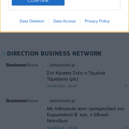
CONFIRM
05/08/2026 - 08:01
ΕΠΙΧΕΙΡΗΣΕΙΣ
Data Deletion
Data Access
Privacy Policy
DIRECTION BUSINESS NETWORK
allstarbasket.gr
Στο Κάνσας Στέιτ η Τζωάνα
Ταμπάκου (pic)
05/08/2026 - 20:44
allstarbasket.gr
Με Λιθουανία στον προημιτελικό του
Ευρωπαϊκού Β' κατ. η Εθνική
Νεανίδων
05/08/2026 - 19:58