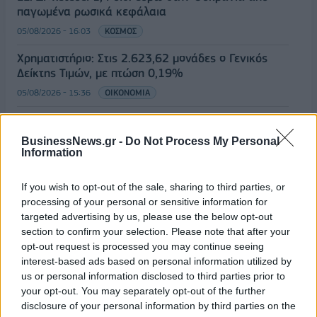
παγωμένα ρωσικά κεφάλαια
05/08/2026 - 16:03
ΚΟΣΜΟΣ
Χρηματιστήριο: Στις 2.623,62 μονάδες ο Γενικός
Δείκτης Τιμών, με πτώση 0,19%
05/08/2026 - 15:36
ΟΙΚΟΝΟΜΙΑ
Συνάλλαγμα: Το ευρώ ενισχύεται κατά 0,20%, στα
1,1557 δολάρια
BusinessNews.gr -
Do Not Process My Personal
Information
05/08/2026 - 15:28
ΟΙΚΟΝΟΜΙΑ
ΟΛΕΣ ΟΙ ΕΙΔΗΣΕΙΣ
If you wish to opt-out of the sale, sharing to third parties, or
processing of your personal or sensitive information for
targeted advertising by us, please use the below opt-out
section to confirm your selection. Please note that after your
opt-out request is processed you may continue seeing
interest-based ads based on personal information utilized by
us or personal information disclosed to third parties prior to
your opt-out. You may separately opt-out of the further
disclosure of your personal information by third parties on the