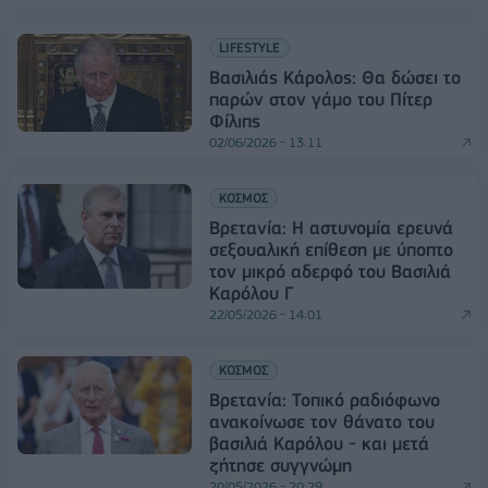
LIFESTYLE
Βασιλιάς Κάρολoς: Θα δώσει το
παρών στον γάμο του Πίτερ
Φίλιπς
02/06/2026 - 13:11
ΚΟΣΜΟΣ
Βρετανία: Η αστυνομία ερευνά
σεξουαλική επίθεση με ύποπτο
τον μικρό αδερφό του Βασιλιά
Καρόλου Γ
22/05/2026 - 14:01
ΚΟΣΜΟΣ
Βρετανία: Τοπικό ραδιόφωνο
ανακοίνωσε τον θάνατο του
βασιλιά Καρόλου - και μετά
ζήτησε συγγνώμη
20/05/2026 - 20:29