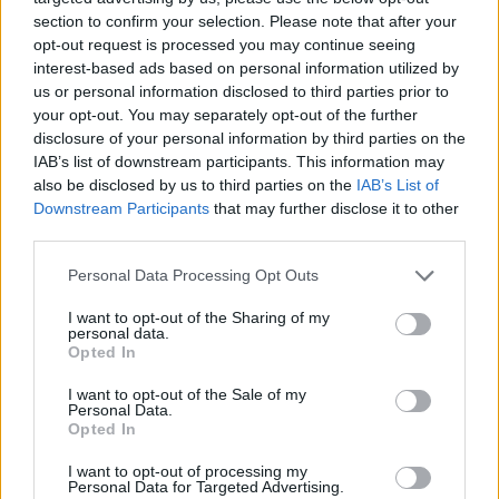
Ε. Τουρνάς: Πάνω από 400 πυρκαγιές σε δέκα
section to confirm your selection. Please note that after your
ημέρες - Σε επιφυλακή ο κρατικός μηχανισμός
opt-out request is processed you may continue seeing
09/08/2026 - 14:17
ΠΟΛΙΤΙΚΗ
interest-based ads based on personal information utilized by
us or personal information disclosed to third parties prior to
Εξαγωγές: Η Ελλάδα κερδίζει τους Ευρωπαίους
your opt-out. You may separately opt-out of the further
ανταγωνιστές – Άνοδος μεριδίων σε 9 από 11
disclosure of your personal information by third parties on the
κλάδους (Εθνική Τράπεζα)
IAB’s list of downstream participants. This information may
also be disclosed by us to third parties on the
IAB’s List of
09/08/2026 - 13:51
ΟΙΚΟΝΟΜΙΑ
Downstream Participants
that may further disclose it to other
Προς εκτύπωση το πολλαπλό βιβλίο - «Σύγχρονο
third parties.
εκπαιδευτικό υλικό, τόσο σε έντυπη όσο και σε
ηλεκτρονική μορφή»
Personal Data Processing Opt Outs
09/08/2026 - 13:24
ΕΛΛΑΔΑ
I want to opt-out of the Sharing of my
personal data.
Γερμανία: Το Βερολίνο θα επεκτείνει την έρευνα για
Opted In
την ασφάλεια από τα drones μετά το περιστατικό σε
I want to opt-out of the Sale of my
αεροδρόμιο
Personal Data.
09/08/2026 - 12:57
ΚΟΣΜΟΣ
Opted In
Αυξημένη η επιβατική κίνηση από το λιμάνι του
I want to opt-out of processing my
Personal Data for Targeted Advertising.
Πειραιά – Περίπου 60.000 ταξίδεψαν Παρασκευή