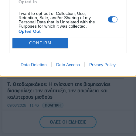
Opted In
και Σάββατο
I want to opt-out of Collection, Use,
09/08/2026 - 12:33
ΕΛΛΑΔΑ
Retention, Sale, and/or Sharing of my
Personal Data that Is Unrelated with the
Από τη Δυτική Αττική στη Νότια Γαλλία : Οι εμπειρίες
Purposes for which it was collected.
Ελλήνων και Γάλλων πυροσβεστών από τα πύρινα
Opted Out
μέτωπα
CONFIRM
09/08/2026 - 12:08
ΚΟΣΜΟΣ
Δεύτερη πηγή εισοδήματος για τους επαγγελματίες
ψαράδες ο αλιευτικός τουρισμός
Data Deletion
Data Access
Privacy Policy
09/08/2026 - 12:08
ΤΟΥΡΙΣΜΟΣ
Τ. Θεοδωρικάκος: Η ενίσχυση της βιομηχανίας
διασφαλίζει την ανάπτυξη, την ασφάλεια και
καλύτερους μισθούς
09/08/2026 - 11:43
ΠΟΛΙΤΙΚΗ
Υπ. Μεταφορών: Οριστική λύση στο ζήτημα των
ΟΛΕΣ ΟΙ ΕΙΔΗΣΕΙΣ
πινακίδων κυκλοφορίας - Τέλος στις χρονοβόρες
διαδικασίες