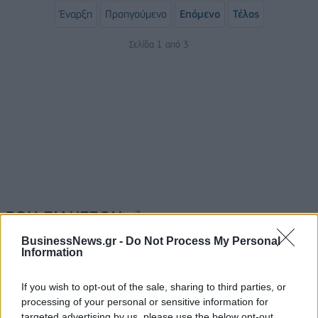
Έναρξη
Προηγούμενο
Επόμενο
Τέλος
Σελίδα 1 από 3
ΡΟΗ ΕΙΔΗΣΕΩΝ
BusinessNews.gr -
Do Not Process My Personal
Information
Π. Μαρινάκης: «Το δημογραφικό δεν μπορεί να
περιμένει»
If you wish to opt-out of the sale, sharing to third parties, or
09/08/2026 - 14:34
ΠΟΛΙΤΙΚΗ
processing of your personal or sensitive information for
targeted advertising by us, please use the below opt-out