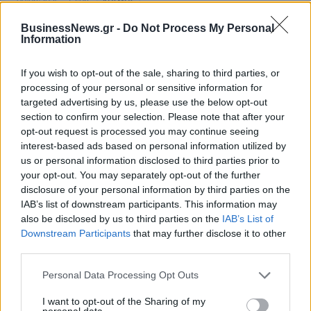
09/08/2026 - 12:08
ΚΟΣΜΟΣ
Δεύτερη πηγή εισοδήματος για τους επαγγελματίες
BusinessNews.gr -
Do Not Process My Personal
Information
ψαράδες ο αλιευτικός τουρισμός
09/08/2026 - 12:08
ΤΟΥΡΙΣΜΟΣ
If you wish to opt-out of the sale, sharing to third parties, or
Τ. Θεοδωρικάκος: Η ενίσχυση της βιομηχανίας
processing of your personal or sensitive information for
διασφαλίζει την ανάπτυξη, την ασφάλεια και
targeted advertising by us, please use the below opt-out
καλύτερους μισθούς
section to confirm your selection. Please note that after your
opt-out request is processed you may continue seeing
09/08/2026 - 11:43
ΠΟΛΙΤΙΚΗ
interest-based ads based on personal information utilized by
us or personal information disclosed to third parties prior to
Υπ. Μεταφορών: Οριστική λύση στο ζήτημα των
ΟΛΕΣ ΟΙ ΕΙΔΗΣΕΙΣ
your opt-out. You may separately opt-out of the further
πινακίδων κυκλοφορίας - Τέλος στις χρονοβόρες
disclosure of your personal information by third parties on the
διαδικασίες
IAB’s list of downstream participants. This information may
09/08/2026 - 11:18
ΕΛΛΑΔΑ
also be disclosed by us to third parties on the
IAB’s List of
Downstream Participants
that may further disclose it to other
third parties.
Personal Data Processing Opt Outs
I want to opt-out of the Sharing of my
personal data.