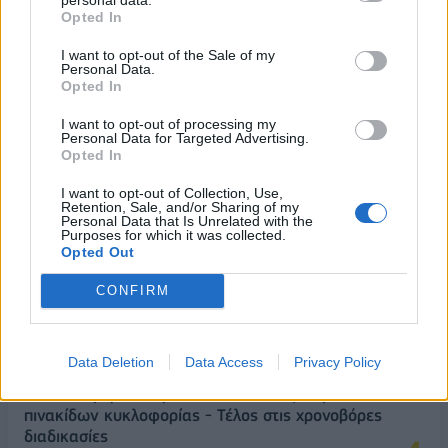
ΔΗΜΟΦΙΛΗ
Opted In
I want to opt-out of the Sale of my
Αλ. Τσίπρας: Στις 2 Σεπτεμβρίου η παρουσίαση του
Personal Data.
Opted In
οικονομικού προγράμματος της ΕΛ.Α.Σ. στη
Θεσσαλονίκη
I want to opt-out of processing my
Personal Data for Targeted Advertising.
09/08/2026 - 10:03
ΠΟΛΙΤΙΚΗ
Opted In
Ισπανία – Ιταλία: Κλιμακώνεται η αντιπαράθεση
I want to opt-out of Collection, Use,
για το μεταναστευτικό με αμοιβαίους συνοριακούς
Retention, Sale, and/or Sharing of my
ελέγχους
Personal Data that Is Unrelated with the
Purposes for which it was collected.
09/08/2026 - 10:29
ΚΟΣΜΟΣ
Opted Out
Στα 15 δισ. ευρώ ο στόχος για νέα δάνεια το 2026
CONFIRM
- Η «ακτινογραφία» της κερδοφορίας των
τραπεζών το α΄ εξάμηνο
09/08/2026 - 10:52
ΤΡΑΠΕΖΕΣ
Data Deletion
Data Access
Privacy Policy
Υπ. Μεταφορών: Οριστική λύση στο ζήτημα των
πινακίδων κυκλοφορίας - Τέλος στις χρονοβόρες
διαδικασίες