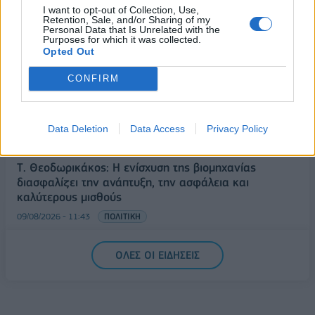
09/08/2026 - 12:33
ΕΛΛΑΔΑ
I want to opt-out of Collection, Use,
Retention, Sale, and/or Sharing of my
Από τη Δυτική Αττική στη Νότια Γαλλία : Οι εμπειρίες
Personal Data that Is Unrelated with the
Purposes for which it was collected.
Ελλήνων και Γάλλων πυροσβεστών από τα πύρινα
Opted Out
μέτωπα
CONFIRM
09/08/2026 - 12:08
ΚΟΣΜΟΣ
Δεύτερη πηγή εισοδήματος για τους επαγγελματίες
ψαράδες ο αλιευτικός τουρισμός
Data Deletion
Data Access
Privacy Policy
09/08/2026 - 12:08
ΤΟΥΡΙΣΜΟΣ
Τ. Θεοδωρικάκος: Η ενίσχυση της βιομηχανίας
διασφαλίζει την ανάπτυξη, την ασφάλεια και
καλύτερους μισθούς
09/08/2026 - 11:43
ΠΟΛΙΤΙΚΗ
Υπ. Μεταφορών: Οριστική λύση στο ζήτημα των
ΟΛΕΣ ΟΙ ΕΙΔΗΣΕΙΣ
πινακίδων κυκλοφορίας - Τέλος στις χρονοβόρες
διαδικασίες
09/08/2026 - 11:18
ΕΛΛΑΔΑ