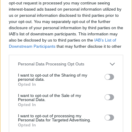
opt-out request is processed you may continue seeing
09/08/2026 - 14:17
ΠΟΛΙΤΙΚΗ
interest-based ads based on personal information utilized by
us or personal information disclosed to third parties prior to
Εξαγωγές: Η Ελλάδα κερδίζει τους Ευρωπαίους
your opt-out. You may separately opt-out of the further
ανταγωνιστές – Άνοδος μεριδίων σε 9 από 11
disclosure of your personal information by third parties on the
κλάδους (Εθνική Τράπεζα)
IAB’s list of downstream participants. This information may
09/08/2026 - 13:51
ΟΙΚΟΝΟΜΙΑ
also be disclosed by us to third parties on the
IAB’s List of
Downstream Participants
that may further disclose it to other
Προς εκτύπωση το πολλαπλό βιβλίο - «Σύγχρονο
third parties.
εκπαιδευτικό υλικό, τόσο σε έντυπη όσο και σε
ηλεκτρονική μορφή»
Personal Data Processing Opt Outs
09/08/2026 - 13:24
ΕΛΛΑΔΑ
I want to opt-out of the Sharing of my
personal data.
Γερμανία: Το Βερολίνο θα επεκτείνει την έρευνα για
Opted In
την ασφάλεια από τα drones μετά το περιστατικό σε
αεροδρόμιο
I want to opt-out of the Sale of my
Personal Data.
09/08/2026 - 12:57
ΚΟΣΜΟΣ
Opted In
Αυξημένη η επιβατική κίνηση από το λιμάνι του
I want to opt-out of processing my
Πειραιά – Περίπου 60.000 ταξίδεψαν Παρασκευή
Personal Data for Targeted Advertising.
και Σάββατο
Opted In