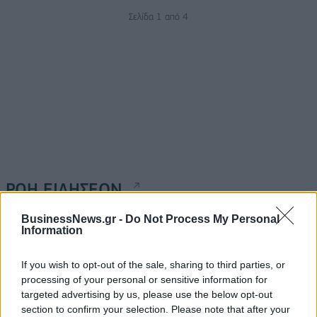
Σελίδα 1 από 4
ΡΟΗ ΕΙΔΗΣΕΩΝ
BusinessNews.gr -
Do Not Process My Personal
Information
Π. Μαρινάκης: «Το δημογραφικό δεν μπορεί να
περιμένει»
If you wish to opt-out of the sale, sharing to third parties, or
09/08/2026 - 14:34
ΠΟΛΙΤΙΚΗ
processing of your personal or sensitive information for
targeted advertising by us, please use the below opt-out
Ε. Τουρνάς: Πάνω από 400 πυρκαγιές σε δέκα
section to confirm your selection. Please note that after your
ημέρες - Σε επιφυλακή ο κρατικός μηχανισμός