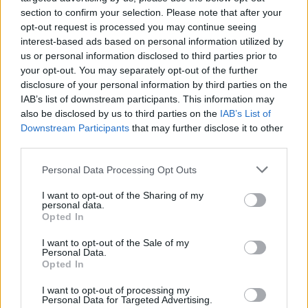
Δείκτης Τιμών, με άνοδο 0,57%
section to confirm your selection. Please note that after your
opt-out request is processed you may continue seeing
07/08/2026 - 15:21
ΟΙΚΟΝΟΜΙΑ
interest-based ads based on personal information utilized by
Νέο κύμα καύσωνα στην Ευρώπη – Θερμοκρασίες
us or personal information disclosed to third parties prior to
άνω των 40°C σε Ιταλία, Ισπανία και Βαλκάνια
your opt-out. You may separately opt-out of the further
disclosure of your personal information by third parties on the
07/08/2026 - 14:58
ΚΟΣΜΟΣ
IAB’s list of downstream participants. This information may
Fourlis: Συμφωνία για την πώληση συμμετοχής στο
also be disclosed by us to third parties on the
IAB’s List of
Sofia South Ring Mall έναντι 49,35 εκατ. ευρώ
Downstream Participants
that may further disclose it to other
third parties.
07/08/2026 - 14:39
ΕΠΙΧΕΙΡΗΣΕΙΣ
Personal Data Processing Opt Outs
ΥΠΠΟ: Επιχορηγήσεις 1.106.000 ευρώ για την
ενίσχυση των Πολυθεματικών Φεστιβάλ σε όλη την
I want to opt-out of the Sharing of my
Ελλάδα
personal data.
Opted In
07/08/2026 - 14:34
ΟΙΚΟΝΟΜΙΑ
I want to opt-out of the Sale of my
Άρειος Πάγος- Ε. Μπακέλας: Δεν ανασύρεται από το
Personal Data.
αρχείο η υπόθεση των υποκλοπών
Opted In
07/08/2026 - 14:11
ΕΛΛΑΔΑ
I want to opt-out of processing my
Personal Data for Targeted Advertising.
Σαουδική Αραβία, Τουρκία και Πακιστάν