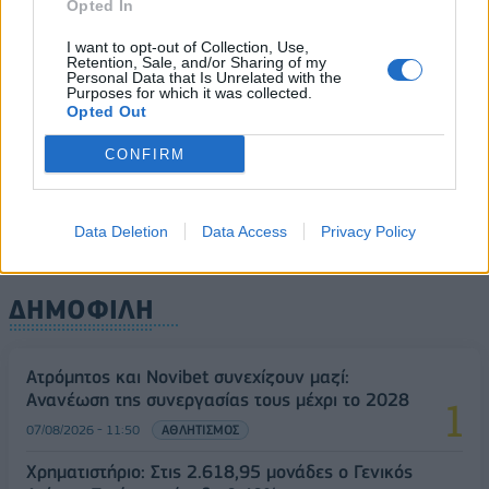
Opted In
υπογράφουν κοινή αμυντική συμφωνία
I want to opt-out of Collection, Use,
07/08/2026 - 13:47
ΚΟΣΜΟΣ
Retention, Sale, and/or Sharing of my
Personal Data that Is Unrelated with the
ΟΛΕΣ ΟΙ ΕΙΔΗΣΕΙΣ
Purposes for which it was collected.
Opted Out
CONFIRM
Data Deletion
Data Access
Privacy Policy
ΔΗΜΟΦΙΛΗ
Ατρόμητος και Novibet συνεχίζουν μαζί:
Ανανέωση της συνεργασίας τους μέχρι το 2028
07/08/2026 - 11:50
ΑΘΛΗΤΙΣΜΟΣ
Χρηματιστήριο: Στις 2.618,95 μονάδες ο Γενικός