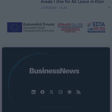
Aveda I One for All Leave in Elixir
22/07/2026 - 13:20