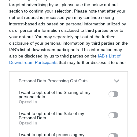
targeted advertising by us, please use the below opt-out
section to confirm your selection. Please note that after your
Χρηματιστήριο: Στις 2.623,62 μονάδες ο Γενικός
opt-out request is processed you may continue seeing
Δείκτης Τιμών, με πτώση 0,19%
interest-based ads based on personal information utilized by
05/08/2026 - 15:36
ΟΙΚΟΝΟΜΙΑ
us or personal information disclosed to third parties prior to
your opt-out. You may separately opt-out of the further
Συνάλλαγμα: Το ευρώ ενισχύεται κατά 0,20%, στα
disclosure of your personal information by third parties on the
1,1557 δολάρια
IAB’s list of downstream participants. This information may
05/08/2026 - 15:28
ΟΙΚΟΝΟΜΙΑ
also be disclosed by us to third parties on the
IAB’s List of
Downstream Participants
that may further disclose it to other
ΟΛΕΣ ΟΙ ΕΙΔΗΣΕΙΣ
third parties.
Personal Data Processing Opt Outs
I want to opt-out of the Sharing of my
personal data.
Opted In
I want to opt-out of the Sale of my
Personal Data.
Opted In
ΔΗΜΟΦΙΛΗ
I want to opt-out of processing my