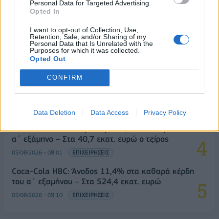
Personal Data for Targeted Advertising.
Revolut: Νέος Chief Banking Officer ο Sid Jajodia
Opted In
04/08/2026 - 18:29
ΠΡΟΣΩΠΑ
I want to opt-out of Collection, Use,
Retention, Sale, and/or Sharing of my
Η Vendora επεκτείνεται σε 27 χώρες της
Personal Data that Is Unrelated with the
Purposes for which it was collected.
Ευρωπαϊκή 'Ενωσης
Opted Out
05/08/2026 - 10:52
ΕΠΙΧΕΙΡΗΣΕΙΣ
CONFIRM
Cenergy Holdings: Άνοδος 45% στα καθαρά κέρδη
του α΄ εξαμήνου, στα 138 εκατ. ευρώ
05/08/2026 - 08:19
ΕΠΙΧΕΙΡΗΣΕΙΣ
Data Deletion
Data Access
Privacy Policy
Παπουτσάνης: Καθαρά κέρδη 3,4 εκατ. ευρώ στο
α΄ εξάμηνο – Στα 40,7 εκατ. ευρώ ο τζίρος
05/08/2026 - 08:01
ΕΠΙΧΕΙΡΗΣΕΙΣ
Coca-Cola HBC: Άνοδος 11,4% στα καθαρά κέρδη
του α΄ εξαμήνου – Στα 524,4 εκατ. ευρώ
05/08/2026 - 09:10
ΕΠΙΧΕΙΡΗΣΕΙΣ