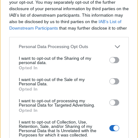
your opt-out. You may separately opt-out of the further
07/08/2026 - 16:38
ΕΠΙΧΕΙΡΗΣΕΙΣ
disclosure of your personal information by third parties on the
IAB’s list of downstream participants. This information may
Στρατηγική επένδυση του EFA GROUP στη Fractal
also be disclosed by us to third parties on the
IAB’s List of
για την ανάπτυξη προηγμένων αμυντικών
Downstream Participants
that may further disclose it to other
τεχνολογιών
third parties.
07/08/2026 - 16:11
ΕΠΙΧΕΙΡΗΣΕΙΣ
Personal Data Processing Opt Outs
Συνάλλαγμα: Το ευρώ ενισχύεται 0,08%, στα
1,1534 δολάρια
I want to opt-out of the Sharing of my
personal data.
07/08/2026 - 15:45
ΟΙΚΟΝΟΜΙΑ
Opted In
Χρηματιστήριο: Στις 2.623,19 μονάδες ο Γενικός
I want to opt-out of the Sale of my
Δείκτης Τιμών, με άνοδο 0,57%
Personal Data.
Opted In
07/08/2026 - 15:21
ΟΙΚΟΝΟΜΙΑ
I want to opt-out of processing my
Νέο κύμα καύσωνα στην Ευρώπη – Θερμοκρασίες
Personal Data for Targeted Advertising.
άνω των 40°C σε Ιταλία, Ισπανία και Βαλκάνια
Opted In
07/08/2026 - 14:58
ΚΟΣΜΟΣ
I want to opt-out of Collection, Use,
Retention, Sale, and/or Sharing of my
Fourlis: Συμφωνία για την πώληση συμμετοχής στο
Personal Data that Is Unrelated with the
Purposes for which it was collected.
Sofia South Ring Mall έναντι 49,35 εκατ. ευρώ