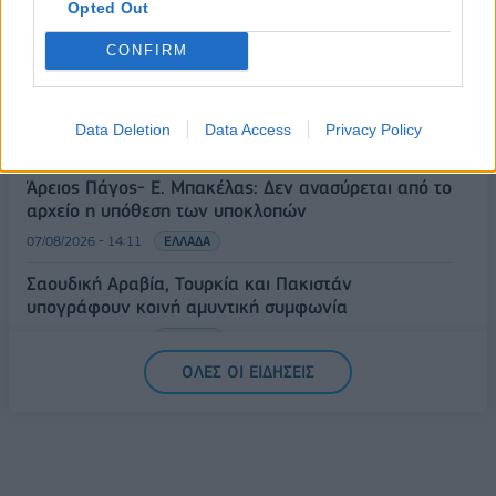
Opted Out
07/08/2026 - 14:39
ΕΠΙΧΕΙΡΗΣΕΙΣ
CONFIRM
ΥΠΠΟ: Επιχορηγήσεις 1.106.000 ευρώ για την
ενίσχυση των Πολυθεματικών Φεστιβάλ σε όλη την
Ελλάδα
Data Deletion
Data Access
Privacy Policy
07/08/2026 - 14:34
ΟΙΚΟΝΟΜΙΑ
Άρειος Πάγος- Ε. Μπακέλας: Δεν ανασύρεται από το
αρχείο η υπόθεση των υποκλοπών
07/08/2026 - 14:11
ΕΛΛΑΔΑ
Σαουδική Αραβία, Τουρκία και Πακιστάν
υπογράφουν κοινή αμυντική συμφωνία
07/08/2026 - 13:47
ΚΟΣΜΟΣ
ΟΛΕΣ ΟΙ ΕΙΔΗΣΕΙΣ