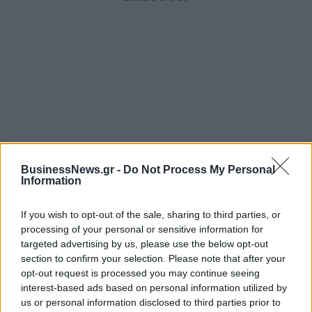
ΡΟΗ ΕΙΔΗΣΕΩΝ
BusinessNews.gr -
Do Not Process My Personal
Information
ΥΠΑΑΤ: Επιπλέον 12,5 εκατ. ευρώ στις Περιφέρειες
If you wish to opt-out of the sale, sharing to third parties, or
για την ενίσχυση της βιοασφάλειας
processing of your personal or sensitive information for
targeted advertising by us, please use the below opt-out
07/08/2026 - 17:02
ΟΙΚΟΝΟΜΙΑ
section to confirm your selection. Please note that after your
Deloitte Ελλάδος: Χρηματοοικονομικός σύμβουλος
opt-out request is processed you may continue seeing
της ΔΕΗ για την είσοδο στην πολωνική αγορά
interest-based ads based on personal information utilized by
ενέργειας
us or personal information disclosed to third parties prior to