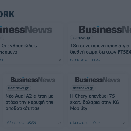
ORK
gr
csrnews.gr
 Οι ενθουσιώδεις
18η συνεχόμενη χρονιά για
ιζόμενοι
διεθνή σειρά δεικτών FTSE
:41
06/08/2026 - 11:42
fleetnews.gr
fleetnews.gr
Νέο Audi A2 e-tron με
Η Chery επενδύει 75
στόχο την κορυφή της
εκατ. δολάρια στην KG
αποδοτικότητας
Mobility
05/08/2026 - 05:39
04/08/2026 - 09:24