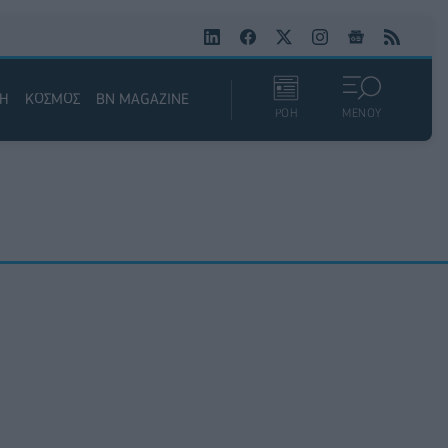
ΚΗ
ΚΟΣΜΟΣ
BN MAGAZINE
ΡΟΗ
ΜΕΝΟΥ