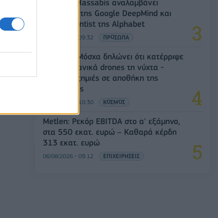
Ο Demis Hassabis αναλαμβάνει
Πρόεδρος της Google DeepMind και
Chief Scientist της Alphabet
06/08/2026 - 09:32
ΠΡΟΣΩΠΑ
Ρωσία: Η Μόσχα δηλώνει ότι κατέρριψε
605 ουκρανικά drones τη νύχτα -
Ελαφρές ζημιές σε αποθήκη της
Wildberries
06/08/2026 - 10:30
ΚΟΣΜΟΣ
Metlen: Ρεκόρ EBITDA στο α' εξάμηνο,
στα 550 εκατ. ευρώ – Καθαρά κέρδη
313 εκατ. ευρώ
06/08/2026 - 09:12
ΕΠΙΧΕΙΡΗΣΕΙΣ