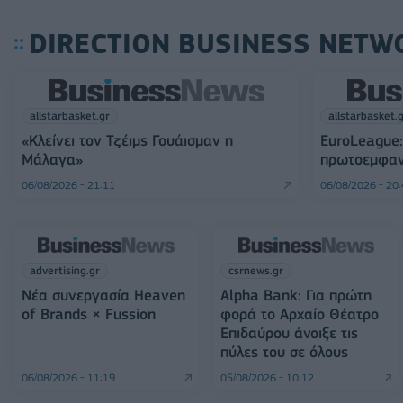
DIRECTION BUSINESS NETW
allstarbasket.gr
allstarbasket.
«Κλείνει τον Τζέιμς Γουάισμαν η
EuroLeague:
Μάλαγα»
πρωτοεμφαν
06/08/2026 - 21:11
06/08/2026 - 20
advertising.gr
csrnews.gr
Νέα συνεργασία Heaven
Alpha Bank: Για πρώτη
of Brands × Fussion
φορά το Αρχαίο Θέατρο
Επιδαύρου άνοιξε τις
πύλες του σε όλους
06/08/2026 - 11:19
05/08/2026 - 10:12