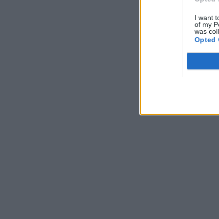
I want t
of my P
was col
Opted 