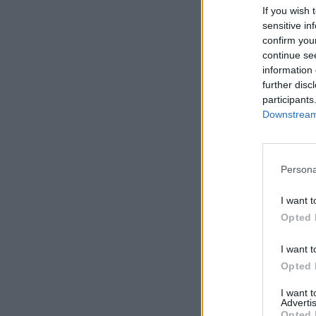
If you wish 
sensitive in
confirm you
continue se
information 
further disc
participants
Downstream 
Persona
I want t
Opted 
I want t
Opted 
I want 
Advertis
Opted 