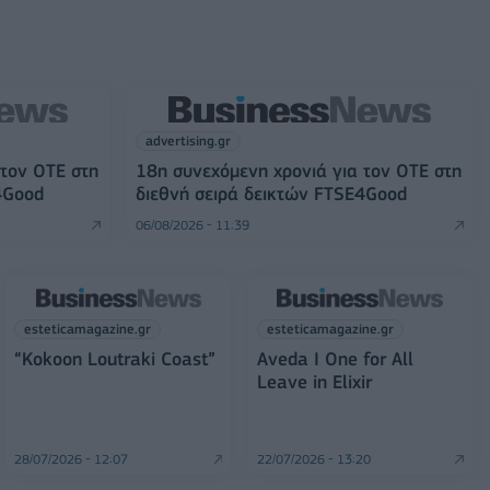
advertising.gr
 τον ΟΤΕ στη
18η συνεχόμενη χρονιά για τον ΟΤΕ στη
4Good
διεθνή σειρά δεικτών FTSE4Good
06/08/2026 - 11:39
esteticamagazine.gr
esteticamagazine.gr
“Kokoon Loutraki Coast”
Aveda I One for All
Leave in Elixir
28/07/2026 - 12:07
22/07/2026 - 13:20