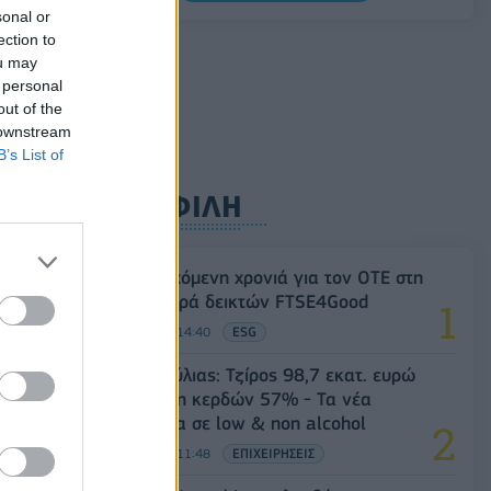
0,11%, στα 1,1541 δολάρια
sonal or
ection to
06/08/2026 - 14:59
ΟΙΚΟΝΟΜΙΑ
ou may
 personal
out of the
 downstream
B’s List of
ΔΗΜΟΦΙΛΗ
18η συνεχόμενη χρονιά για τον ΟΤΕ στη
διεθνή σειρά δεικτών FTSE4Good
06/08/2026 - 14:40
ESG
Β.Σ. Καρούλιας: Τζίρος 98,7 εκατ. ευρώ
και αύξηση κερδών 57% - Τα νέα
στοιχήματα σε low & non alcohol
06/08/2026 - 11:48
ΕΠΙΧΕΙΡΗΣΕΙΣ