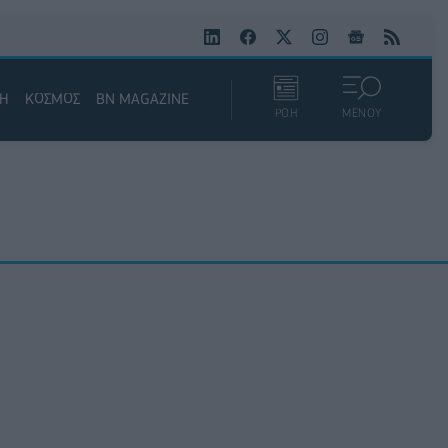
ΚΗ
ΚΟΣΜΟΣ
BN MAGAZINE
ΡΟΗ
ΜΕΝΟΥ