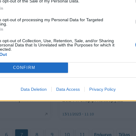
o opt-out of the Sale of my Personal Data.
30/11/2023 - 10:22
In
to opt-out of processing my Personal Data for Targeted
ing.
In
o opt-out of Collection, Use, Retention, Sale, and/or Sharing
ersonal Data that Is Unrelated with the Purposes for which it
lected.
Out
CONFIRM
ΕΠΙΧΕΙΡΗΣΕΙΣ
ΑΒ Βασιλόπουλος: Αντίστροφη
μέτρηση για το σημείο πώλησης 
Data Deletion
Data Access
Privacy Policy
ος: Νέο
Άγιον Όρος – Μέχρι τις αρχές το
 κατάστημα στο
2024 η έναρξη λειτουργίας
13/11/2023 - 11:10
6
7
8
9
10
11
Επόμενο
Τέλος