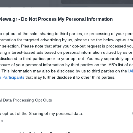
ος: Πρωτοβουλίες
ΛΙΑΝΕΜΠΟΡΙΟ
ισμό της σπατάλης
ΑΒ Βασιλόπουλος: Ανακαίνισε το
News.gr -
Do Not Process My Personal Information
mega-σούπερ μάρκετ στο Ελλην
18/12/2023 - 11:41
to opt-out of the sale, sharing to third parties, or processing of your per
formation for targeted advertising by us, please use the below opt-out s
r selection. Please note that after your opt-out request is processed y
eing interest-based ads based on personal information utilized by us or
disclosed to third parties prior to your opt-out. You may separately opt-
losure of your personal information by third parties on the IAB’s list of
. This information may also be disclosed by us to third parties on the
IA
Participants
that may further disclose it to other third parties.
WHISPERER
l Data Processing Opt Outs
ΑΒ Βασιλόπουλος: Στις αρχές του
ος και περιοδικό
2024 το κατάστημα στο Άγιο Όρ
o opt-out of the Sharing of my personal data.
»: Μαζί για τον
In
ς σπατάλης τροφίμων