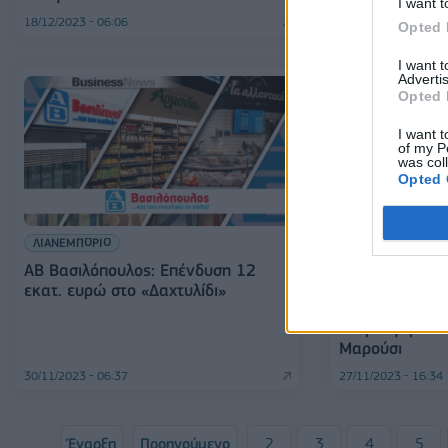
I want t
18/12/2023 - 06:06
11/12/2023 - 16:20
Opted 
I want 
Advertis
Opted 
I want t
of my P
was col
Opted 
ΛΙΑΝΕΜΠΟΡΙΟ
ΑΒ Βασιλόπουλος: Επένδυση 12
ΛΙΑΝΕΜΠΟΡΙΟ
εκατ. ευρώ στο «Δαχτυλίδι»
ΑΒ Βασιλόπουλ
υπερσύγχρονο
Μαρούσι
30/11/2023 - 06:37
27/11/2023 - 16:34
Έναρξη
Προηγούμενο
2
3
4
5