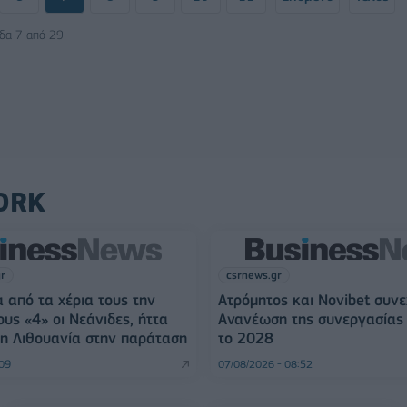
ίδα 7 από 29
ORK
gr
csrnews.gr
 από τα χέρια τους την
Ατρόμητος και Novibet συνε
ους «4» οι Νεάνιδες, ήττα
Ανανέωση της συνεργασίας 
η Λιθουανία στην παράταση
το 2028
:09
07/08/2026 - 08:52