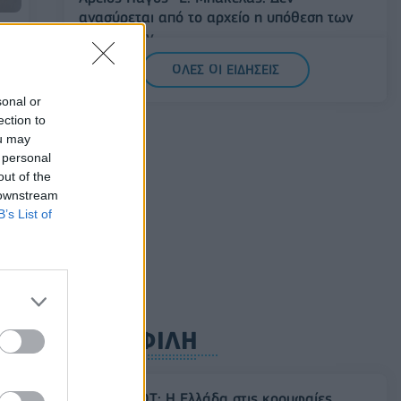
ανασύρεται από το αρχείο η υπόθεση των
υποκλοπών
07/08/2026 - 14:11
ΕΛΛΑΔΑ
ικό
ΟΛΕΣ ΟΙ ΕΙΔΗΣΕΙΣ
Σαουδική Αραβία, Τουρκία και Πακιστάν
sonal or
υπογράφουν κοινή αμυντική συμφωνία
ection to
ou may
07/08/2026 - 13:47
ΚΟΣΜΟΣ
 personal
out of the
 downstream
B’s List of
ΔΗΜΟΦΙΛΗ
ος
Έρευνα ΕΟΤ: Η Ελλάδα στις κορυφαίες