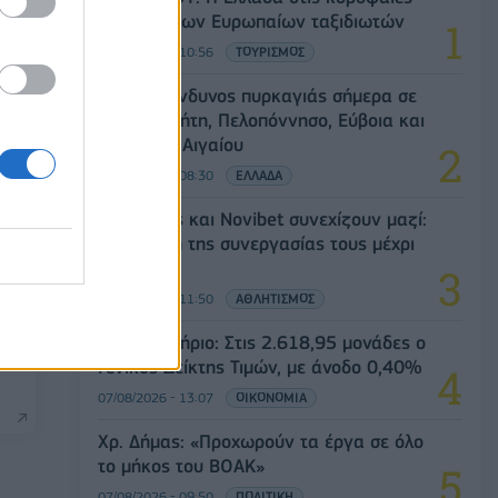
επιλογές των Ευρωπαίων ταξιδιωτών
07/08/2026 - 10:56
ΤΟΥΡΙΣΜΟΣ
Υψηλός κίνδυνος πυρκαγιάς σήμερα σε
Αττική, Κρήτη, Πελοπόννησο, Εύβοια και
νησιά του Αιγαίου
07/08/2026 - 08:30
ΕΛΛΑΔΑ
Ατρόμητος και Novibet συνεχίζουν μαζί:
Ανανέωση της συνεργασίας τους μέχρι
το 2028
07/08/2026 - 11:50
ΑΘΛΗΤΙΣΜΟΣ
στο
Χρηματιστήριο: Στις 2.618,95 μονάδες ο
υ
Γενικός Δείκτης Τιμών, με άνοδο 0,40%
07/08/2026 - 13:07
ΟΙΚΟΝΟΜΙΑ
Χρ. Δήμας: «Προχωρούν τα έργα σε όλο
το μήκος του ΒΟΑΚ»
07/08/2026 - 09:50
ΠΟΛΙΤΙΚΗ