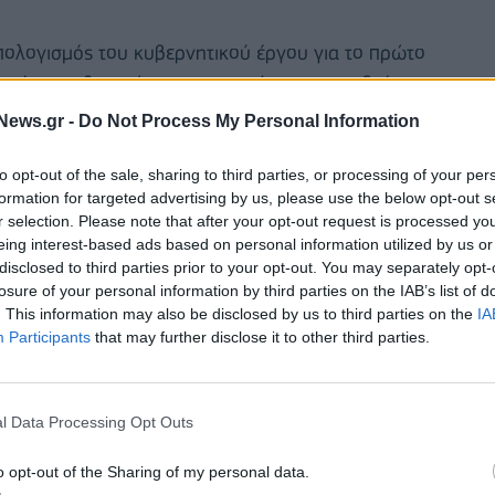
απολογισμός του κυβερνητικού έργου για το πρώτο
σμός των βασικών προτεραιοτήτων για το δεύτερο
ματοποιήσουν ο αντιπρόεδρος της κυβέρνησης και
News.gr -
Do Not Process My Personal Information
ζί με τον υπουργό Επικρατείας Άκη Σκέρτσο.
to opt-out of the sale, sharing to third parties, or processing of your per
στην πορεία υλοποίησης του Ταμείου Ανάκαμψης και
formation for targeted advertising by us, please use the below opt-out s
r selection. Please note that after your opt-out request is processed y
ει το υπουργικό συμβούλιο ο αναπληρωτής υπουργός
eing interest-based ads based on personal information utilized by us or
απαθανάσης.
disclosed to third parties prior to your opt-out. You may separately opt-
losure of your personal information by third parties on the IAB’s list of
η η παρουσίαση του απολογισμού των αγροτικών
. This information may also be disclosed by us to third parties on the
IA
Participants
that may further disclose it to other third parties.
 τον Ιούνιο του 2026, καθώς και των επόμενων
 παρουσιάσουν ο Κωστής Χατζηδάκης και ο
 Μαργαρίτης Σχοινάς.
l Data Processing Opt Outs
o opt-out of the Sharing of my personal data.