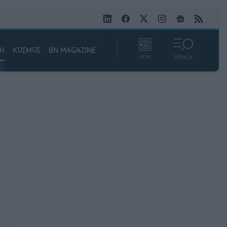
ΚΗ
ΚΟΣΜΟΣ
BN MAGAZINE
ΡΟΗ
ΜΕΝΟΥ