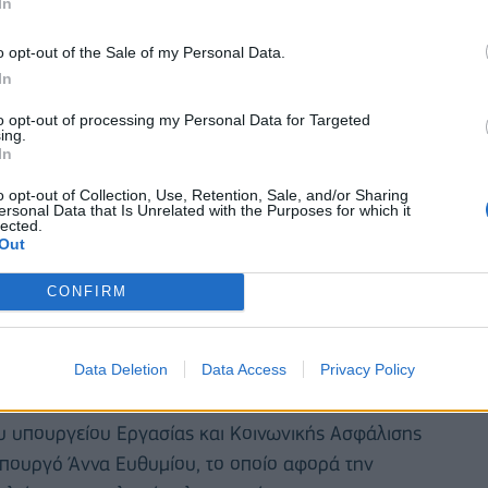
In
o opt-out of the Sale of my Personal Data.
In
to opt-out of processing my Personal Data for Targeted
ing.
In
o opt-out of Collection, Use, Retention, Sale, and/or Sharing
ersonal Data that Is Unrelated with the Purposes for which it
lected.
Out
 και νομοθετικές πρωτοβουλίες. Ο υπουργός
CONFIRM
ργός Βιβή Χαραλαμπογιάννη θα παρουσιάσουν το
κσυγχρονισμό του Εθνικού Κέντρου Δημόσιας
Data Deletion
Data Access
Privacy Policy
υ υπουργείου Εργασίας και Κοινωνικής Ασφάλισης
πουργό Άννα Ευθυμίου, το οποίο αφορά την