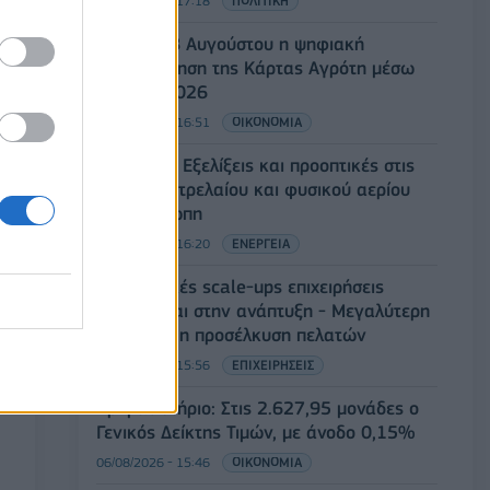
06/08/2026 - 17:18
ΠΟΛΙΤΙΚΗ
Από τις 28 Αυγούστου η ψηφιακή
ενεργοποίηση της Κάρτας Αγρότη μέσω
της ΕΑΕ 2026
06/08/2026 - 16:51
ΟΙΚΟΝΟΜΙΑ
Eurobank: Εξελίξεις και προοπτικές στις
αγορές πετρελαίου και φυσικού αερίου
στην Ευρώπη
06/08/2026 - 16:20
ΕΝΕΡΓΕΙΑ
Οι ελληνικές scale-ups επιχειρήσεις
στρέφονται στην ανάπτυξη - Μεγαλύτερη
πρόκληση η προσέλκυση πελατών
06/08/2026 - 15:56
ΕΠΙΧΕΙΡΗΣΕΙΣ
Χρηματιστήριο: Στις 2.627,95 μονάδες ο
Γενικός Δείκτης Τιμών, με άνοδο 0,15%
06/08/2026 - 15:46
ΟΙΚΟΝΟΜΙΑ