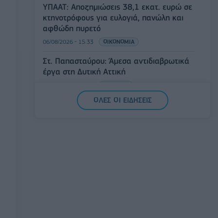
ΥΠΑΑΤ: Αποζημιώσεις 38,1 εκατ. ευρώ σε
κτηνοτρόφους για ευλογιά, πανώλη και
αφθώδη πυρετό
06/08/2026 - 15:33
ΟΙΚΟΝΟΜΙΑ
Στ. Παπασταύρου: Άμεσα αντιδιαβρωτικά
έργα στη Δυτική Αττική
06/08/2026 - 15:17
ΠΟΛΙΤΙΚΗ
ΟΛΕΣ ΟΙ ΕΙΔΗΣΕΙΣ
Συνάλλαγμα: Το ευρώ υποχωρεί κατά
0,11%, στα 1,1541 δολάρια
06/08/2026 - 14:59
ΟΙΚΟΝΟΜΙΑ