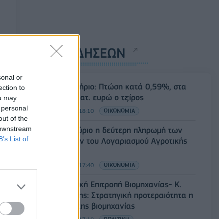
ΡΟΗ ΕΙΔΗΣΕΩΝ
sonal or
Χρηματιστήριο: Πτώση κατά 0,59%, στα
ection to
320,42 εκατ. ευρώ ο τζίρος
ou may
 personal
06/08/2026 - 18:10
ΟΙΚΟΝΟΜΙΑ
out of the
 downstream
ΟΠΕΚΑ: Αύριο η δεύτερη πληρωμή των
B’s List of
δικαιούχων του Λογαριασμού Αγροτικής
Εστίας
06/08/2026 - 17:40
ΟΙΚΟΝΟΜΙΑ
Κυβερνητική Επιτροπή Βιομηχανίας- Κ.
Μητσοτάκης: Στρατηγική προτεραιότητα η
ενίσχυση της βιομηχανίας