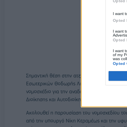
Opted 
I want t
Opted 
I want 
Advertis
Opted 
I want t
of my P
was col
Opted 
Σημαντική θέση στην ατζέντα καταλαμβάνουν
Εσωτερικών Θοδωρής Λιβάνιος και η υφυπου
νομοσχέδιο για την αναδιοργάνωση και τον ε
Διοίκησης και Αυτοδιοίκησης.
Ακολουθεί η παρουσίαση του νομοσχεδίου το
από την υπουργό Νίκη Κεραμέως και την υφυ