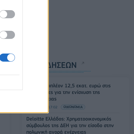
ΡΟΗ ΕΙΔΗΣΕΩΝ
ΥΠΑΑΤ: Επιπλέον 12,5 εκατ. ευρώ στις
Περιφέρειες για την ενίσχυση της
βιοασφάλειας
07/08/2026 - 17:02
ΟΙΚΟΝΟΜΙΑ
Deloitte Ελλάδος: Χρηματοοικονομικός
σύμβουλος της ΔΕΗ για την είσοδο στην
πολωνική αγορά ενέργειας