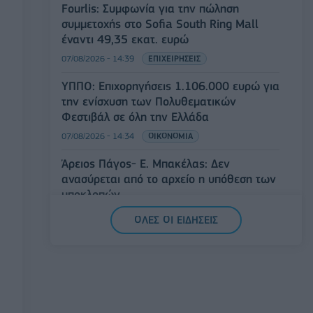
Fourlis: Συμφωνία για την πώληση
συμμετοχής στο Sofia South Ring Mall
έναντι 49,35 εκατ. ευρώ
07/08/2026 - 14:39
ΕΠΙΧΕΙΡΗΣΕΙΣ
ΥΠΠΟ: Επιχορηγήσεις 1.106.000 ευρώ για
την ενίσχυση των Πολυθεματικών
Φεστιβάλ σε όλη την Ελλάδα
07/08/2026 - 14:34
ΟΙΚΟΝΟΜΙΑ
Άρειος Πάγος- Ε. Μπακέλας: Δεν
ανασύρεται από το αρχείο η υπόθεση των
υποκλοπών
07/08/2026 - 14:11
ΕΛΛΑΔΑ
ΟΛΕΣ ΟΙ ΕΙΔΗΣΕΙΣ
Σαουδική Αραβία, Τουρκία και Πακιστάν
υπογράφουν κοινή αμυντική συμφωνία
07/08/2026 - 13:47
ΚΟΣΜΟΣ