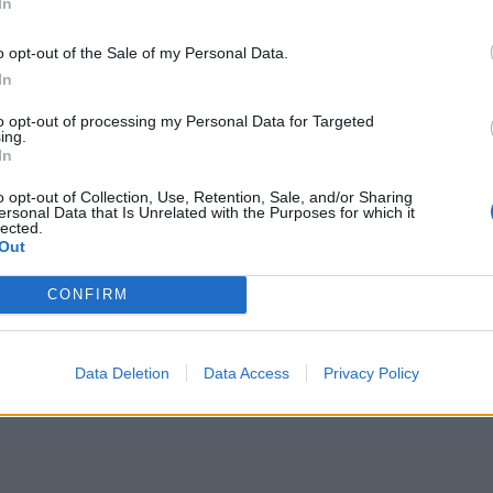
θέμενης αξίας από εθνικούς και ευρωπαϊκούς
In
υνδέοντας την Ευρώπη"/" Connecting Europe"
o opt-out of the Sale of my Personal Data.
ές Θεσσαλονίκη-Προμαχώνας και Πύθιο-Ορμένιο/
In
λις την προηγούμενη εβδομάδα στην
to opt-out of processing my Personal Data for Targeted
ή Επιτροπή την επιταγή χρηματοδότησης, ύψους
ing.
In
o opt-out of Collection, Use, Retention, Sale, and/or Sharing
ηροδρομικών έργων προέχει η πλήρης αποκατάσταση
ersonal Data that Is Unrelated with the Purposes for which it
lected.
νίκης, μετά τις καταστροφικές συνέπειες των
Out
lias» τον Σεπτέμβριο του 2023. «Έργα, που μαζί με
CONFIRM
.007 σημεία στη Θεσσαλία και τη Στερεά Ελλάδα,
 οποίων περίπου τα 550 εκατ. ευρώ καλύπτονται από
τά από προσωπική μάχη του πρωθυπουργού» είπε.
Data Deletion
Data Access
Privacy Policy