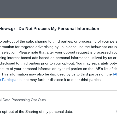
News.gr -
Do Not Process My Personal Information
to opt-out of the sale, sharing to third parties, or processing of your per
formation for targeted advertising by us, please use the below opt-out s
r selection. Please note that after your opt-out request is processed y
ο βήμα εκδήλωσης της εφημερίδας «Μακεδονία» στη
eing interest-based ads based on personal information utilized by us or
ποδομών,
Χρίστος Δήμας
, σύμφωνα με τον οποίο η
disclosed to third parties prior to your opt-out. You may separately opt-
ές, το εμπόριο, την ενέργεια και τις επενδύσεις,
losure of your personal information by third parties on the IAB’s list of
. This information may also be disclosed by us to third parties on the
IA
ους ευρωπαϊκούς διαδρόμους μεταφορών, όπως ο
Participants
that may further disclose it to other third parties.
γαίου και ο Διάδρομος Δυτικών Βαλκανίων -
l Data Processing Opt Outs
λα και την Αλεξανδρούπολη, η οποία τελευταία έχει
 όρια. Με σκοπό τη λειτουργία αυτών των
o opt-out of the Sharing of my personal data.