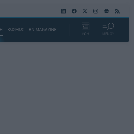
ΚΗ
ΚΟΣΜΟΣ
BN MAGAZINE
ΡΟΗ
ΜΕΝΟΥ