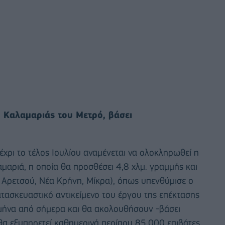
η Καλαμαριάς του Μετρό, βάσει
έχρι το τέλος Ιουλίου αναμένεται να ολοκληρωθεί η
αριά, η οποία θα προσθέσει 4,8 χλμ. γραμμής και
 Αρετσού, Νέα Κρήνη, Μίκρα), όπως υπενθύμισε ο
ατασκευαστικό αντικείμενο του έργου της επέκτασης
 μήνα από σήμερα και θα ακολουθήσουν -βάσει
θα εξυπηρετεί καθημερινά περίπου 85.000 επιβάτες