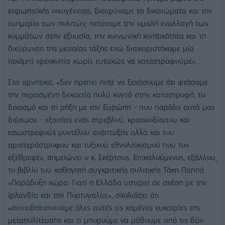
ευρωπαϊκής οικογένειας, διευρύναμε τα δικαιώματα και την
ευημερία των πολιτών, πετύχαμε την ομαλή εναλλαγή των
κομμάτων στην εξουσία, την κοινωνική κινητικότητα και τη
διεύρυνση της μεσαίας τάξης ενώ διαχειριστήκαμε μία
(ακόμη) χρεοκοπία χωρίς ευτυχώς να καταστραφούμε».
Στα αρνητικά, «δεν πρέπει ποτέ να ξεχάσουμε ότι φτάσαμε
την περασμένη δεκαετία πολύ κοντά στην καταστροφή, το
διχασμό και τη ρήξη με την Ευρώπη - που παρόλα αυτά μας
διέσωσε - εξαιτίας ενός στρεβλού, κρατικοδίαιτου και
εσωστρεφούς μοντέλου ανάπτυξης αλλά και του
αριστερόστροφου και τοξικού εθνολαϊκισμού που τον
εξέθρεψε», σημειώνει ο κ. Σκέρτσος. Επικαλούμενος, εξάλλου,
το βιβλίο του καθηγητή συγκριτικής πολιτικής Τάκη Παππά
«Παράδοξη χώρα: Γιατί η Ελλάδα υστερεί σε σχέση με την
Ιρλανδία και την Πορτογαλία;», σχολιάζει ότι
«συνειδητοποιούμε όλες αυτές τις χαμένες ευκαιρίες της
μεταπολίτευσης και τι μπορούμε να μάθουμε από τις δύο