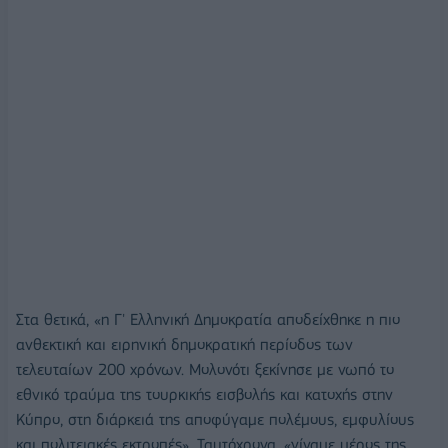
Στα θετικά, «η Γ' Ελληνική Δημοκρατία αποδείχθηκε η πιο
ανθεκτική και ειρηνική δημοκρατική περίοδος των
τελευταίων 200 χρόνων. Μολονότι ξεκίνησε με νωπό το
εθνικό τραύμα της τουρκικής εισβολής και κατοχής στην
Κύπρο, στη διάρκειά της αποφύγαμε πολέμους, εμφυλίους
και πολιτειακές εκτροπές». Ταυτόχρονα, «γίναμε μέρος της