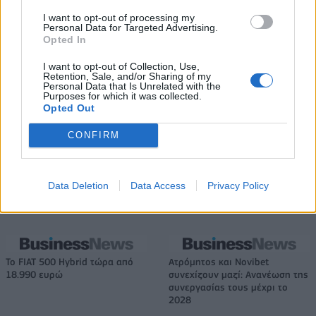
I want to opt-out of processing my
Ελληνική Αναπτυξιακή Τράπεζα: Με «προίκα» 2 δισ. ευρώ ανοίγει
Personal Data for Targeted Advertising.
δρόμο για δάνεια έως 5 δισ. σε μικρομεσαίες
Opted In
I want to opt-out of Collection, Use,
Retention, Sale, and/or Sharing of my
Personal Data that Is Unrelated with the
Purposes for which it was collected.
Β.Σ. Καρούλιας: Τζίρος 98,7
Deloitte Ελλάδος:
Opted Out
εκατ. ευρώ και αύξηση κερδών
Χρηματοοικονομικός
57% - Τα νέα στοιχήματα σε
σύμβουλος της ΔΕΗ για την
CONFIRM
low & non alcohol
είσοδο στην πολωνική αγορά
ενέργειας
Data Deletion
Data Access
Privacy Policy
Η Chery επενδύει 75 εκατ. δολάρια στην KG Mobility
Το FIAT 500 Hybrid τώρα από
Ατρόμητος και Novibet
18.990 ευρώ
συνεχίζουν μαζί: Ανανέωση της
συνεργασίας τους μέχρι το
2028