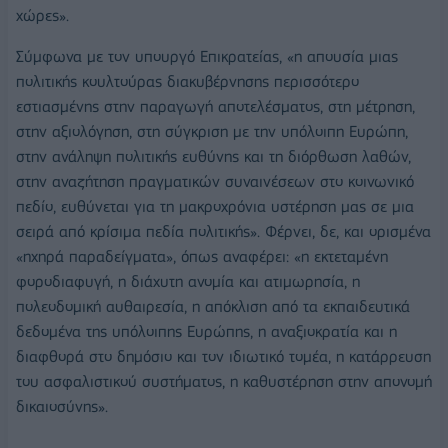
χώρες».
Σύμφωνα με τον υπουργό Επικρατείας, «η απουσία μιας
πολιτικής κουλτούρας διακυβέρνησης περισσότερο
εστιασμένης στην παραγωγή αποτελέσματος, στη μέτρηση,
στην αξιολόγηση, στη σύγκριση με την υπόλοιπη Ευρώπη,
στην ανάληψη πολιτικής ευθύνης και τη διόρθωση λαθών,
στην αναζήτηση πραγματικών συναινέσεων στο κοινωνικό
πεδίο, ευθύνεται για τη μακροχρόνια υστέρηση μας σε μια
σειρά από κρίσιμα πεδία πολιτικής». Φέρνει, δε, και ορισμένα
«ηχηρά παραδείγματα», όπως αναφέρει: «η εκτεταμένη
φοροδιαφυγή, η διάχυτη ανομία και ατιμωρησία, η
πολεοδομική αυθαιρεσία, η απόκλιση από τα εκπαιδευτικά
δεδομένα της υπόλοιπης Ευρώπης, η αναξιοκρατία και η
διαφθορά στο δημόσιο και τον ιδιωτικό τομέα, η κατάρρευση
του ασφαλιστικού συστήματος, η καθυστέρηση στην απονομή
δικαιοσύνης».