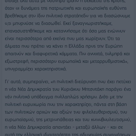
δίδαξε όλα αυτά με οδυνηρό τρόπο η δεκαετία της κρίσης,
όταν οι δυνάμεις της πατριωτικής και ευρωπαϊκής ευθύνης
βρεθήκαμε στο ίδιο πολιτικό στρατόπεδο για να διασώσουμε
ο,τι μπορούσε να διασωθεί. Εκεί ξαναγνωριστήκαμε,
επανασυστηθήκαμε και κατανοήσαμε ότι όσα μας ενώνουν
είναι περισσότερα από εκείνα που μας χωρίζουν. Ότι τα
άλματα που πρέπει να κάνει η Ελλάδα προς την Ευρώπη
απαιτούν και διαφορετικά κόμματα. Πιο ανοιχτά, τολμηρά και
εξωστρεφή, περισσότερο ευρωπαϊκά και μεταρρυθμιστικά»,
υπογραμμίζει χαρακτηριστικά.
Γι' αυτό, συμπεραίνει, «η πολιτική διεύρυνση που έχει πετύχει
η νέα Νέα Δημοκρατία του Κυριάκου Μητσοτάκη παράγει ένα
νέο πολιτικό υπόδειγμα πολλαπλώς χρήσιμο. Διότι με την
πολιτική ευρυχωρία που την χαρακτηρίζει, πάντα στη βάση
των πολιτικών αρχών και αξιών του φιλελευθερισμού, του
ευρωπαϊσμού, της μετριοπάθειας και του κοινοβουλευτισμού,
η νέα Νέα Δημοκρατία απαντάει - μεταξύ άλλων - και σε
αυτή την ελληνική ιδιαιτερότητα της αδυναμίας συναινέσεων