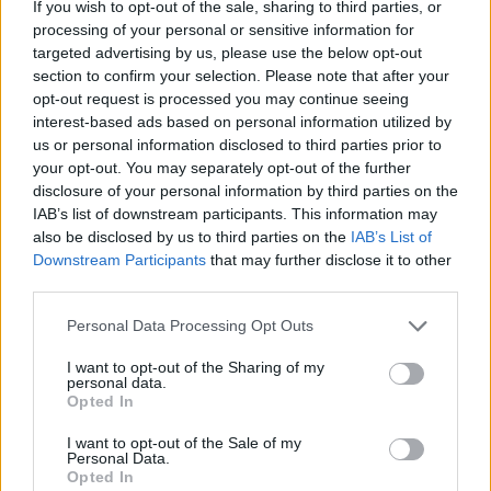
If you wish to opt-out of the sale, sharing to third parties, or
processing of your personal or sensitive information for
targeted advertising by us, please use the below opt-out
section to confirm your selection. Please note that after your
Media: Με ενίσχυση 8 εκατ. ευρώ σε 451 επιχειρήσεις ξεκίνησε το
opt-out request is processed you may continue seeing
πρόγραμμα στήριξης- Κάλυψη εισφορών ΕΔΟΕΑΠ
interest-based ads based on personal information utilized by
us or personal information disclosed to third parties prior to
your opt-out. You may separately opt-out of the further
Η Toyota φέρνει νέα γενιά
Σε κινεζική… πολιορκία η
disclosure of your personal information by third parties on the
μπαταριών για τα υβριδικά της
ευρωπαϊκή
IAB’s list of downstream participants. This information may
αυτοκινητοβιομηχανία
also be disclosed by us to third parties on the
IAB’s List of
Downstream Participants
that may further disclose it to other
third parties.
Νέο Audi A2 e-tron με στόχο την κορυφή της αποδοτικότητας
Personal Data Processing Opt Outs
I want to opt-out of the Sharing of my
personal data.
Σασλόγλου: «Ξεχνάμε ό,τι έγινε
Εθνική Κορασίδων: Νίκησε με
Opted In
και προχωράμε»
74-65 τη Δανία και παίζει
ημιτελικό με τη Νορβηγία
I want to opt-out of the Sale of my
Personal Data.
Opted In