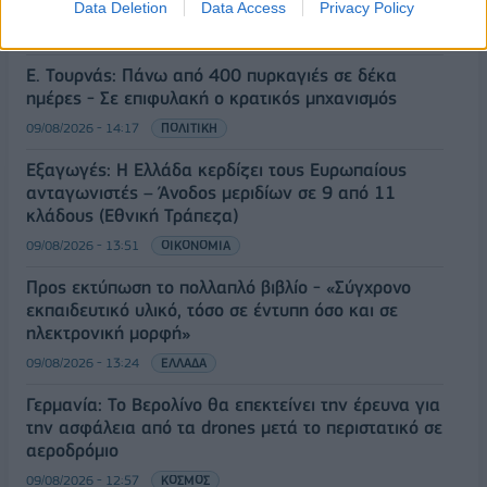
περιμένει»
Data Deletion
Data Access
Privacy Policy
09/08/2026 - 14:34
ΠΟΛΙΤΙΚΗ
Ε. Τουρνάς: Πάνω από 400 πυρκαγιές σε δέκα
ημέρες - Σε επιφυλακή ο κρατικός μηχανισμός
09/08/2026 - 14:17
ΠΟΛΙΤΙΚΗ
Εξαγωγές: Η Ελλάδα κερδίζει τους Ευρωπαίους
ανταγωνιστές – Άνοδος μεριδίων σε 9 από 11
κλάδους (Εθνική Τράπεζα)
09/08/2026 - 13:51
ΟΙΚΟΝΟΜΙΑ
Προς εκτύπωση το πολλαπλό βιβλίο - «Σύγχρονο
εκπαιδευτικό υλικό, τόσο σε έντυπη όσο και σε
ηλεκτρονική μορφή»
09/08/2026 - 13:24
ΕΛΛΑΔΑ
Γερμανία: Το Βερολίνο θα επεκτείνει την έρευνα για
την ασφάλεια από τα drones μετά το περιστατικό σε
αεροδρόμιο
09/08/2026 - 12:57
ΚΟΣΜΟΣ