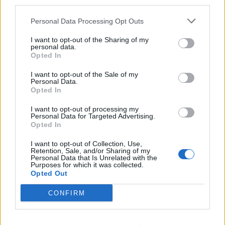
third parties.
ανέλαβε χθες - Χωρίς
στο ΠΑΣΟΚ και την
ίχνος αυτοκριτικής
ευρύτερη Κεντροαριστερά
Personal Data Processing Opt Outs
15/06/2024 - 18:32
16/06/2024 - 14:05
I want to opt-out of the Sharing of my
personal data.
Opted In
I want to opt-out of the Sale of my
Personal Data.
Opted In
I want to opt-out of processing my
Personal Data for Targeted Advertising.
Opted In
I want to opt-out of Collection, Use,
Retention, Sale, and/or Sharing of my
Personal Data that Is Unrelated with the
Purposes for which it was collected.
Opted Out
ΡΟΗ ΕΙΔΗΣΕΩΝ
CONFIRM
Π. Μαρινάκης: «Το δημογραφικό δεν μπορεί να