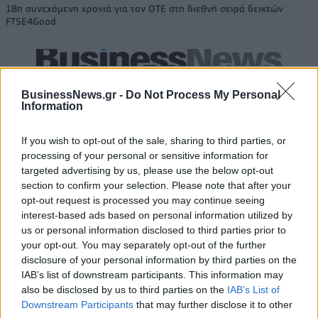
18η συνεχόμενη χρονιά για τον ΟΤΕ στη διεθνή σειρά δεικτών
FTSE4Good
Alpha Bank: Για πρώτη φορά το Αρχαίο Θέατρο Επιδαύρου άνοιξε τις
πύλες του σε όλους
BusinessNews.gr -
Do Not Process My Personal
Information
If you wish to opt-out of the sale, sharing to third parties, or
processing of your personal or sensitive information for
ΠΕΡΙΣΣΌΤΕΡΑ ΣΕ ΑΥΤΉ ΤΗΝ ΚΑΤΗΓΟΡΊΑ
targeted advertising by us, please use the below opt-out
section to confirm your selection. Please note that after your
opt-out request is processed you may continue seeing
interest-based ads based on personal information utilized by
us or personal information disclosed to third parties prior to
your opt-out. You may separately opt-out of the further
disclosure of your personal information by third parties on the
IAB’s list of downstream participants. This information may
also be disclosed by us to third parties on the
IAB’s List of
ΠΑΣΟΚ: Μητσοτάκης στο
Χάρης Δούκας: Δίνει το
Downstream Participants
that may further disclose it to other
νέο υπουργικό λες και
"παρών" στις διεργασίες