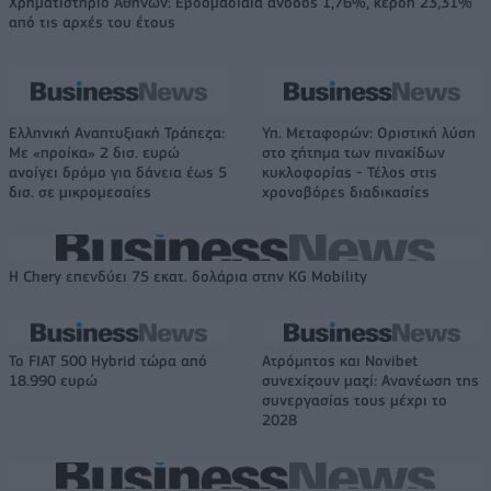
Χρηματιστήριο Αθηνών: Εβδομαδιαία άνοδος 1,76%, κέρδη 23,31%
από τις αρχές του έτους
Ελληνική Αναπτυξιακή Τράπεζα:
Υπ. Μεταφορών: Οριστική λύση
Με «προίκα» 2 δισ. ευρώ
στο ζήτημα των πινακίδων
ανοίγει δρόμο για δάνεια έως 5
κυκλοφορίας - Τέλος στις
δισ. σε μικρομεσαίες
χρονοβόρες διαδικασίες
Η Chery επενδύει 75 εκατ. δολάρια στην KG Mobility
Το FIAT 500 Hybrid τώρα από
Ατρόμητος και Novibet
18.990 ευρώ
συνεχίζουν μαζί: Ανανέωση της
συνεργασίας τους μέχρι το
2028