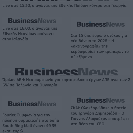
Live στις 15:30, ο αγώνας της Εθνικής Παίδων κόντρα στη Γεωργία
Live στις 16:00, ο αγώνας της
Εθνικής Νεανίδων απέναντι
Στα 15 δισ. ευρώ ο στόχος για
στην Ισλανδία
νέα δάνεια το 2026 - Η
«ακτινογραφία» της
κερδοφορίας των τραπεζών το
α΄ εξάμηνο
Όμιλος ΔΕΗ: Νέα συμφωνία για χαρτοφυλάκιο έργων ΑΠΕ άνω των 2
GW σε Πολωνία και Ουγγαρία
ΣΚΑΪ: Ολοκληρώθηκε η θητεία
του Γρηγόρη Δημητριάδη - Ο
Fourlis: Συμφωνία για την
Γιάννης Αλαφούζος επιστρέφει
πώληση συμμετοχής στο Sofia
στη θέση του CEO
South Ring Mall έναντι 49,35
εκατ. ευρώ