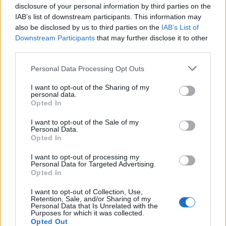
disclosure of your personal information by third parties on the
IAB’s list of downstream participants. This information may
also be disclosed by us to third parties on the
IAB’s List of
Downstream Participants
that may further disclose it to other
third parties.
Personal Data Processing Opt Outs
ΑΑΔΕ: Έως τις 18.00
Αυτοψία Χ. Σταϊκούρα- Ν.
σήμερα η προθεσμία για
Ταχιάου στα εργοτάξια των
I want to opt-out of the Sharing of my
την επιστολική ψήφο
ενεργών συμβάσεων του
personal data.
Opted In
σιδηροδρομικού δικτύου
29/04/2024 - 15:50
στο Λουτράκι και το Ρίο
I want to opt-out of the Sale of my
Personal Data.
29/04/2024 - 17:11
Opted In
I want to opt-out of processing my
Personal Data for Targeted Advertising.
Opted In
I want to opt-out of Collection, Use,
Retention, Sale, and/or Sharing of my
Personal Data that Is Unrelated with the
Purposes for which it was collected.
Opted Out