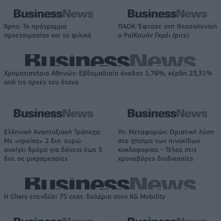
Άρης: Το πρόγραμμα
ΠΑΟΚ: Έφτασε στη Θεσσαλονίκη
προετοιμασίας και τα φιλικά
ο ΡαϊΚουάν Γκρέι (pics)
Χρηματιστήριο Αθηνών: Εβδομαδιαία άνοδος 1,76%, κέρδη 23,31%
από τις αρχές του έτους
Ελληνική Αναπτυξιακή Τράπεζα:
Υπ. Μεταφορών: Οριστική λύση
Με «προίκα» 2 δισ. ευρώ
στο ζήτημα των πινακίδων
ανοίγει δρόμο για δάνεια έως 5
κυκλοφορίας - Τέλος στις
δισ. σε μικρομεσαίες
χρονοβόρες διαδικασίες
Η Chery επενδύει 75 εκατ. δολάρια στην KG Mobility