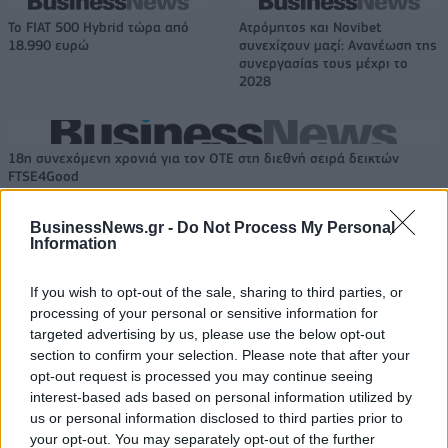
Το FIAT 500 Hybrid τώρα από
Ατρόμητος και Novibet
18.990 ευρώ
συνεχίζουν μαζί: Ανανέωση της
συνεργασίας τους μέχρι το
2028
18η συνεχόμενη χρονιά για τον ΟΤΕ στη διεθνή σειρά δεικτών
FTSE4Good
BusinessNews.gr -
Do Not Process My Personal
Information
Alpha Bank: Για πρώτη φορά το Αρχαίο Θέατρο Επιδαύρου άνοιξε τις
πύλες του σε όλους
If you wish to opt-out of the sale, sharing to third parties, or
processing of your personal or sensitive information for
targeted advertising by us, please use the below opt-out
section to confirm your selection. Please note that after your
opt-out request is processed you may continue seeing
ΠΕΡΙΣΣΌΤΕΡΑ ΣΕ ΑΥΤΉ ΤΗΝ ΚΑΤΗΓΟΡΊΑ
interest-based ads based on personal information utilized by
us or personal information disclosed to third parties prior to
your opt-out. You may separately opt-out of the further