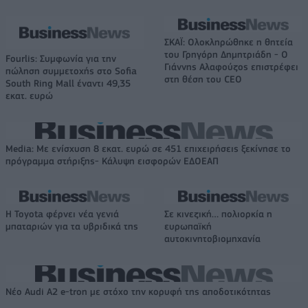
ΣΚΑΪ: Ολοκληρώθηκε η θητεία
του Γρηγόρη Δημητριάδη - Ο
Fourlis: Συμφωνία για την
Γιάννης Αλαφούζος επιστρέφει
πώληση συμμετοχής στο Sofia
στη θέση του CEO
South Ring Mall έναντι 49,35
εκατ. ευρώ
Media: Με ενίσχυση 8 εκατ. ευρώ σε 451 επιχειρήσεις ξεκίνησε το
πρόγραμμα στήριξης- Κάλυψη εισφορών ΕΔΟΕΑΠ
Η Toyota φέρνει νέα γενιά
Σε κινεζική… πολιορκία η
μπαταριών για τα υβριδικά της
ευρωπαϊκή
αυτοκινητοβιομηχανία
Νέο Audi A2 e-tron με στόχο την κορυφή της αποδοτικότητας