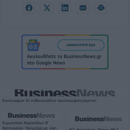
EuroLeague: Οι ενθουσιώδεις πρωτοεμφανιζόμενοι
Ευρωπαϊκό Κορασίδων Β'
Κατηγορίας: Πρεμιέρα με νίκη
Β.Σ. Καρούλιας: Τζίρος 98,7