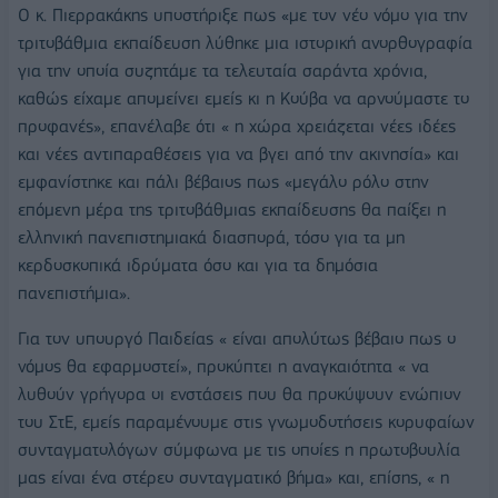
Ο κ. Πιερρακάκης υποστήριξε πως «με τον νέο νόμο για την
τριτοβάθμια εκπαίδευση λύθηκε μια ιστορική ανορθογραφία
για την οποία συζητάμε τα τελευταία σαράντα χρόνια,
καθώς είχαμε απομείνει εμείς κι η Κούβα να αρνούμαστε το
προφανές», επανέλαβε ότι « η χώρα χρειάζεται νέες ιδέες
και νέες αντιπαραθέσεις για να βγει από την ακινησία» και
εμφανίστηκε και πάλι βέβαιος πως «μεγάλο ρόλο στην
επόμενη μέρα της τριτοβάθμιας εκπαίδευσης θα παίξει η
ελληνική πανεπιστημιακά διασπορά, τόσο για τα μη
κερδοσκοπικά ιδρύματα όσο και για τα δημόσια
πανεπιστήμια».
Για τον υπουργό Παιδείας « είναι απολύτως βέβαιο πως ο
νόμος θα εφαρμοστεί», προκύπτει η αναγκαιότητα « να
λυθούν γρήγορα οι ενστάσεις που θα προκύψουν ενώπιον
του ΣτΕ, εμείς παραμένουμε στις γνωμοδοτήσεις κορυφαίων
συνταγματολόγων σύμφωνα με τις οποίες η πρωτοβουλία
μας είναι ένα στέρεο συνταγματικό βήμα» και, επίσης, « η