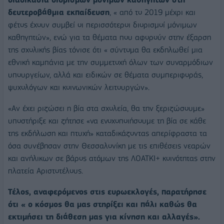
δευτεροβάθμια εκπαίδευση
, « από το 2019 μέχρι και
φέτος έχουν συμβεί οι περισσότεροι διορισμοί μόνιμων
καθηγητών», ενώ για τα θέματα που αφορούν στην έξαρση
της σχολικής βίας τόνισε ότι « σύντομα θα εκδηλωθεί μια
εθνική καμπάνια με την συμμετοχή όλων των συναρμόδιων
υπουργείων, αλλά και ειδικών σε θέματα συμπεριφοράς,
ψυχολόγων και κοινωνικών λειτουργών».
«Αν έχει ριζώσει η βία στα σχολεία, θα την ξεριζώσουμε»
υποστήριξε και ζήτησε «να ενοχοποιήσουμε τη βία σε κάθε
της εκδήλωση και πτυχή» καταδικάζοντας απερίφραστα τα
όσα συνέβησαν στην Θεσσαλονίκη με τις επιθέσεις νεαρών
και ανήλικων σε βάρος ατόμων της ΛΟΑΤΚΙ+ κοινότητας στην
πλατεία Αριστοτέλους.
Τέλος, αναφερόμενος στις ευρωεκλογές, παρατήρησε
ότι « ο κόσμος θα μας στηρίξει και πάλι καθώς θα
εκτιμήσει τη διάθεση μας για κίνηση και αλλαγές».