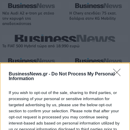
Νέο Audi A2 e-tron με στόχο
Η Chery επενδύει 75 εκατ.
την κορυφή της
δολάρια στην KG Mobility
αποδοτικότητας
Το FIAT 500 Hybrid τώρα από 18.990 ευρώ
Ουκρανία: Με Μίχαϊλιουκ και
Πάρκερ: «Όνειρό μου να
Λεν κόντρα στην Ελλάδα
κατακτήσω το ΝΒΑ Europe με τη
BusinessNews.gr -
Do Not Process My Personal
Information
Βιλερμπάν» - Η διευκρινιστική
ανάρτηση που έκανε
If you wish to opt-out of the sale, sharing to third parties, or
processing of your personal or sensitive information for
targeted advertising by us, please use the below opt-out
HELLENiQ ENERGY: Κέρδη 393 εκατ. ευρώ στο α' εξάμηνο – Στα 734
section to confirm your selection. Please note that after your
εκατ. ευρώ τα EBITDA
opt-out request is processed you may continue seeing
interest-based ads based on personal information utilized by
us or personal information disclosed to third parties prior to