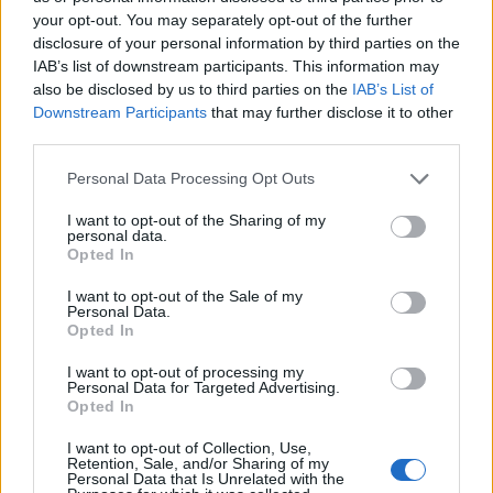
your opt-out. You may separately opt-out of the further
Viohalco: Αυξημένος κατά 14%
ΥΠΕΘΟΟ: Νέες επενδύσεις 1
disclosure of your personal information by third parties on the
ο τζίρος στο α' εξάμηνο, στα 4,3
δισ. ευρώ ως το 2028 για την
IAB’s list of downstream participants. This information may
δισ. ευρώ – Στα 446 εκατ. ευρώ
Ενέργεια
also be disclosed by us to third parties on the
IAB’s List of
τα EBITDA
Downstream Participants
that may further disclose it to other
third parties.
Personal Data Processing Opt Outs
Η συμφωνία Arval-Athlon αναδιαμορφώνει την αγορά leasing
I want to opt-out of the Sharing of my
personal data.
Opted In
VW: Η δύσκολη εξίσωση της
18η συνεχόμενη χρονιά για τον
αναδιάρθρωσης
ΟΤΕ στη διεθνή σειρά δεικτών
I want to opt-out of the Sale of my
FTSE4Good
Personal Data.
Opted In
I want to opt-out of processing my
Personal Data for Targeted Advertising.
Alpha Bank: Για πρώτη φορά το Αρχαίο Θέατρο Επιδαύρου άνοιξε τις
Opted In
πύλες του σε όλους
I want to opt-out of Collection, Use,
Retention, Sale, and/or Sharing of my
Personal Data that Is Unrelated with the