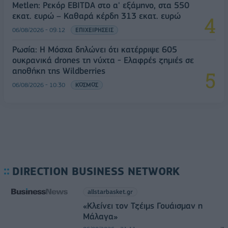
Metlen: Ρεκόρ EBITDA στο α' εξάμηνο, στα 550
εκατ. ευρώ – Καθαρά κέρδη 313 εκατ. ευρώ
06/08/2026 - 09:12
ΕΠΙΧΕΙΡΗΣΕΙΣ
Ρωσία: Η Μόσχα δηλώνει ότι κατέρριψε 605
ουκρανικά drones τη νύχτα - Ελαφρές ζημιές σε
αποθήκη της Wildberries
06/08/2026 - 10:30
ΚΟΣΜΟΣ
DIRECTION BUSINESS NETWORK
allstarbasket.gr
«Κλείνει τον Τζέιμς Γουάισμαν η
Μάλαγα»