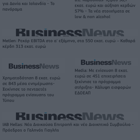
για Δανία και Ισλανδία - Το
εκατ. ευρώ και αύξηση κερδών
πανόραμα
57% - Τα νέα στοιχήματα σε
low & non alcohol
Metlen: Ρεκόρ EBITDA στο α' εξάμηνο, στα 550 εκατ. ευρώ – Καθαρά
κέρδη 313 εκατ. ευρώ
Media: Με ενίσχυση 8 εκατ.
ευρώ σε 451 επιχειρήσεις
Χρηματοδότηση 8 εκατ. ευρώ
ξεκίνησε το πρόγραμμα
σε 843 μέσα ενημέρωσης-
στήριξης- Κάλυψη εισφορών
Ξεκίνησε το πενταετές
ΕΔΟΕΑΠ
πρόγραμμα ενίσχυσης του
Τύπου
IAB Hellas: Νέα Διοικούσα Επιτροπή και νέο Διοικητικό Συμβούλιο -
Πρόεδρος ο Γαληνός Γιαγλής