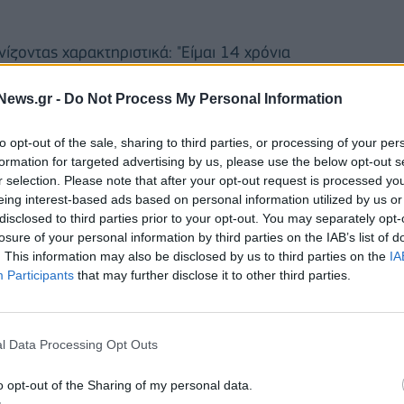
ίζοντας χαρακτηριστικά: "Είμαι 14 χρόνια
άποψή μου στην παράταξη και θα συνεχίσω να το
News.gr -
Do Not Process My Personal Information
δίων, μπαίνω στο πλαίσιο που υπάρχει σε κάθε
ώμη της πλειοψηφίας".
to opt-out of the sale, sharing to third parties, or processing of your per
formation for targeted advertising by us, please use the below opt-out s
όταση αφορά ένα πλαίσιο στρατηγικής που να
r selection. Please note that after your opt-out request is processed y
eing interest-based ads based on personal information utilized by us or
disclosed to third parties prior to your opt-out. You may separately opt-
losure of your personal information by third parties on the IAB’s list of
. This information may also be disclosed by us to third parties on the
IA
Participants
that may further disclose it to other third parties.
αίσιο στο οποίο είπα, κατά την άποψή μου, πώς
ωπίσουμε καλύτερα τη ΝΔ και την υπεροπλία της σε
πώς το ΠΑΣΟΚ, σε αυτή τη συγκυρία και υπό αυτές τις
l Data Processing Opt Outs
τοιο τρόπο ώστε να μπορέσει να μπει σε τροχιά
o opt-out of the Sharing of my personal data.
ορέσει να πείσει τον κόσμο.