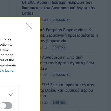
ΟΠΕΚΑ: Αύριο η δεύτερη πληρωμή των
δικαιούχων του Λογαριασμού Αγροτικής
Εστίας
06/08/2026 - 17:40
ΟΙΚΟΝΟΜΙΑ
Κυβερνητική Επιτροπή Βιομηχανίας- Κ.
Μητσοτάκης: Στρατηγική προτεραιότητα η
sonal or
ενίσχυση της βιομηχανίας
ection to
06/08/2026 - 17:18
ΠΟΛΙΤΙΚΗ
ou may
 personal
Από τις 28 Αυγούστου η ψηφιακή
out of the
ενεργοποίηση της Κάρτας Αγρότη μέσω
 downstream
της ΕΑΕ 2026
B’s List of
06/08/2026 - 16:51
ΟΙΚΟΝΟΜΙΑ
Eurobank: Εξελίξεις και προοπτικές στις
αγορές πετρελαίου και φυσικού αερίου
στην Ευρώπη
06/08/2026 - 16:20
ΕΝΕΡΓΕΙΑ