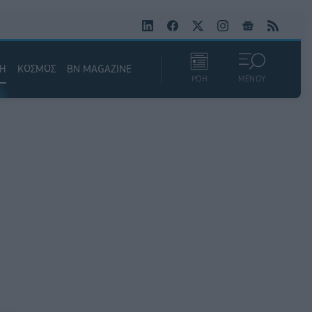
ΚΗ
ΚΟΣΜΟΣ
BN MAGAZINE
ΡΟΗ
ΜΕΝΟΥ