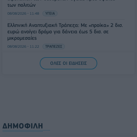
των πολιτών
08/08/2026 - 11:48
ΥΓΕΙΑ
Ελληνική Αναπτυξιακή Τράπεζα: Με «προίκα» 2 δισ.
ευρώ ανοίγει δρόμο για δάνεια έως 5 δισ. σε
μικρομεσαίες
08/08/2026 - 11:22
ΤΡΑΠΕΖΕΣ
5G παντού, 6G στον ορίζοντα: Πού βρίσκεται η
ΟΛΕΣ ΟΙ ΕΙΔΗΣΕΙΣ
Ελλάδα στη μεγάλη τεχνολογική μετάβαση
08/08/2026 - 10:54
ΤΕΧΝΟΛΟΓΙΑ
ΔΗΜΟΦΙΛΗ