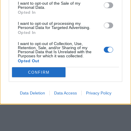
I want to opt-out of the Sale of my
Personal Data.
Opted In
I want to opt-out of processing my
Personal Data for Targeted Advertising.
Opted In
I want to opt-out of Collection, Use,
Retention, Sale, and/or Sharing of my
Κυρ. Μητσοτάκης: Πιο
Κασσελάκης: "Αγρότες και
Personal Data that Is Unrelated with the
Purposes for which it was collected.
ισχυρό από ποτέ το
καταναλωτές αγκομαχούν"
Opted Out
Κράτος Δικαίου στην
20/02/2024 - 19:10
Ελλάδα
CONFIRM
20/02/2024 - 12:33
Data Deletion
Data Access
Privacy Policy