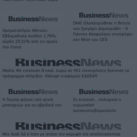
ΣΚΑΪ: Ολοκληρώθηκε η θητεία
του Γρηγόρη Δημητριάδη - Ο
Χρηματιστήριο Αθηνών:
Γιάννης Αλαφούζος επιστρέφει
Εβδομαδιαία άνοδος 1,76%,
στη θέση του CEO
κέρδη 23,31% από τις αρχές
του έτους
Media: Με ενίσχυση 8 εκατ. ευρώ σε 451 επιχειρήσεις ξεκίνησε το
πρόγραμμα στήριξης- Κάλυψη εισφορών ΕΔΟΕΑΠ
Η Toyota φέρνει νέα γενιά
Σε κινεζική… πολιορκία η
μπαταριών για τα υβριδικά της
ευρωπαϊκή
αυτοκινητοβιομηχανία
Νέο Audi A2 e-tron με στόχο την κορυφή της αποδοτικότητας