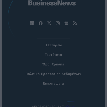
Η Εταιρεία
Ταυτότητα
Όροι Χρήσης
Πολιτική Προστασίας Δεδομένων
Επικοινωνία
ΜΕΛΟΣ #232470 Μ.Η.Τ.