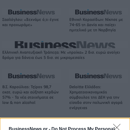
Σασλόγλου: «Ξεχνάμε ό,τι έγινε
Εθνική Κορασίδων: Νίκησε με
και προχωράμε»
74-65 τη Δανία και παίζει
ημιτελικό με τη Νορβηγία
Ελληνική Αναπτυξιακή Τράπεζα: Με «προίκα» 2 δισ. ευρώ ανοίγει
δρόμο για δάνεια έως 5 δισ. σε μικρομεσαίες
Β.Σ. Καρούλιας: Τζίρος 98,7
Deloitte Ελλάδος:
εκατ. ευρώ και αύξηση κερδών
Χρηματοοικονομικός
57% - Τα νέα στοιχήματα σε
σύμβουλος της ΔΕΗ για την
low & non alcohol
είσοδο στην πολωνική αγορά
ενέργειας
BusinessNews.gr -
Do Not Process My Personal
Η Chery επενδύει 75 εκατ. δολάρια στην KG Mobility