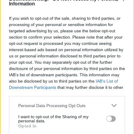
Information
If you wish to opt-out of the sale, sharing to third parties, or
Το FIAT 500 Hybrid τώρα από
Ατρόμητος και Novibet
processing of your personal or sensitive information for
18.990 ευρώ
συνεχίζουν μαζί: Ανανέωση της
targeted advertising by us, please use the below opt-out
συνεργασίας τους μέχρι το
section to confirm your selection. Please note that after your
2028
opt-out request is processed you may continue seeing
interest-based ads based on personal information utilized by
us or personal information disclosed to third parties prior to
18η συνεχόμενη χρονιά για τον ΟΤΕ στη διεθνή σειρά δεικτών
your opt-out. You may separately opt-out of the further
FTSE4Good
disclosure of your personal information by third parties on the
IAB’s list of downstream participants. This information may
also be disclosed by us to third parties on the
IAB’s List of
Downstream Participants
that may further disclose it to other
Alpha Bank: Για πρώτη φορά το Αρχαίο Θέατρο Επιδαύρου άνοιξε τις
third parties.
πύλες του σε όλους
Personal Data Processing Opt Outs
I want to opt-out of the Sharing of my
personal data.
Opted In
ΠΕΡΙΣΣΌΤΕΡΑ ΣΕ ΑΥΤΉ ΤΗΝ ΚΑΤΗΓΟΡΊΑ