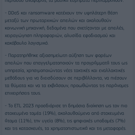
περιόδου αναφοράς, τα βασικά ευρήματα περιλαμβάνουν:
- DDoS και ransomware κατέχουν την υψηλότερη θέση
μεταξύ των πρωταρχικών απειλών και ακολουθούν
κοινωνική μηχανική, δεδομένα που σχετίζονται με απειλές,
χειραγώγηση πληροφοριών, αλυσίδα εφοδιασμού και
κακόβουλο λογισμικό.
- Παρατηρήθηκε αξιοσημείωτη αύξηση των φορέων
απειλών που επαγγελματοποιούν τα προγράμματά τους ως
υπηρεσία, χρησιμοποιώντας νέες τακτικές και εναλλακτικές
μεθόδους για να διεισδύσουν σε περιβάλλοντα, να πιέσουν
τα θύματα και να τα εκβιάσουν, προωθώντας τις παράνομες
επιχειρήσεις τους.
- Το ETL 2023 προσδιόρισε τη δημόσια διοίκηση ως τον πιο
στοχευμένο τομέα (19%), ακολουθούμενο από στοχευμένα
άτομα (11%), την υγεία (8%), τις ψηφιακές υποδομές (7%)
και τις κατασκευές, τα χρηματοπιστωτικά και τις μεταφορές.