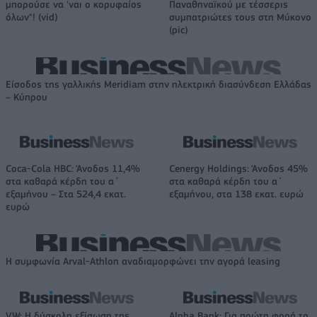
μπορούσε να 'ναι ο κορυφαίος
Παναθηναϊκού με τέσσερις
όλων"! (vid)
συμπατριώτες τους στη Μύκονο
(pic)
Είσοδος της γαλλικής Meridiam στην ηλεκτρική διασύνδεση Ελλάδας
– Κύπρου
Coca-Cola HBC: Άνοδος 11,4%
Cenergy Holdings: Άνοδος 45%
στα καθαρά κέρδη του α΄
στα καθαρά κέρδη του α΄
εξαμήνου – Στα 524,4 εκατ.
εξαμήνου, στα 138 εκατ. ευρώ
ευρώ
Η συμφωνία Arval-Athlon αναδιαμορφώνει την αγορά leasing
VW: Η δύσκολη εξίσωση της
Alpha Bank: Για πρώτη φορά το