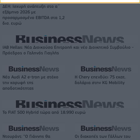
ΔΕΗ: Ισχυρή ανάπτυξη στο α΄
εξάμηνο 2026 με
προσαρμοσμένο EBITDA στα 1,2
δισ. ευρώ
IAB Hellas: Νέα Διοικούσα Επιτροπή και νέο Διοικητικό Συμβούλιο -
Πρόεδρος ο Γαληνός Γιαγλής
Νέο Audi A2 e-tron με στόχο
Η Chery επενδύει 75 εκατ.
την κορυφή της
δολάρια στην KG Mobility
αποδοτικότητας
Το FIAT 500 Hybrid τώρα από 18.990 ευρώ
Ντουράντ: "Ο Γιάννης θα
Οι διακοπές των Γάλλων του