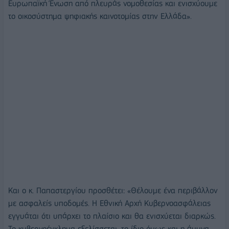
Ευρωπαϊκή Ένωση από πλευράς νομοθεσίας και ενισχύουμε
το οικοσύστημα ψηφιακής καινοτομίας στην Ελλάδα».
Και ο κ. Παπαστεργίου προσθέτει: «Θέλουμε ένα περιβάλλον
με ασφαλείς υποδομές. Η Εθνική Αρχή Κυβερνοασφάλειας
εγγυάται ότι υπάρχει το πλαίσιο και θα ενισχύεται διαρκώς.
Το κυβερνοέγκλημα εξελίσσεται, το ίδιο όμως και η άμυνα