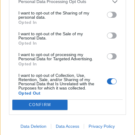
Personal Data Processing Opt Outs
I want to opt-out of the Sharing of my
personal data.
Opted In
Με Λιθουανία στον προημιτελικό του Ευρωπαϊκού Β' κατ. η Εθνική
I want to opt-out of the Sale of my
Νεανίδων
Personal Data.
Opted In
I want to opt-out of processing my
Αλέξης Γιαννούλιας: Υποψήφιος
Personal Data for Targeted Advertising.
Opted In
Δήμαρχος στο Σικάγο ο άλλοτε
Evergood: Άγγιξε τα 300 εκατ. ο
παίκτης του Πανιώνιου
τζίρος- Στα 10 εκατ. ευρώ το
I want to opt-out of Collection, Use,
τίμημα για το 60% του
Retention, Sale, and/or Sharing of my
Jackaroo
Personal Data that Is Unrelated with the
Purposes for which it was collected.
Opted Out
CONFIRM
Όμιλος AKTOR: Εξαγοράζει το 75% των ΗΛΕΚΤΩΡ και THALIS –
Στρατηγική συνεργασία με τη Motor Oil
Data Deletion
Data Access
Privacy Policy
TV: Η σκακιέρα της νέας σεζόν