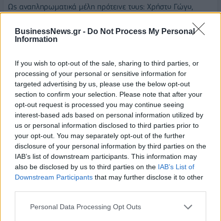
Ως αναπληρωματικά μέλη πρότεινε τους: Χρήστο Γώγο,
Σταυρούλα (Ρούλα) Μακρή, Δημήτριο Δαμάσκο, Χαράλαμπο
(Μπάμπη) Αλεξανδράτο, Μιχαήλ Ζαμπίδη, Σοφοκλή
BusinessNews.gr -
Do Not Process My Personal
Information
Σχορτσανίτη.
If you wish to opt-out of the sale, sharing to third parties, or
Ιδιαίτερη είναι η έμφαση που δίνει ο Νίκος Χαρδαλιάς στον
processing of your personal or sensitive information for
ρόλο των Μητροπολιτικών Επιτροπών, που αναμένεται να
targeted advertising by us, please use the below opt-out
αποτελέσουν κορυφαία όργανα για τη λειτουργία της
section to confirm your selection. Please note that after your
Περιφέρειας την επόμενη πενταετία.
opt-out request is processed you may continue seeing
interest-based ads based on personal information utilized by
Ως εκ τούτου, ως Πρόεδροι των σημαντικών πλέον
us or personal information disclosed to third parties prior to
Μητροπολιτικών Επιτροπών προτείνονται:
your opt-out. You may separately opt-out of the further
disclosure of your personal information by third parties on the
- Για τη Μητροπολιτική Επιτροπή Ασφάλειας &
IAB’s list of downstream participants. This information may
also be disclosed by us to third parties on the
IAB’s List of
Πρόληψης Παραβατικότητας: Εμμανουήλ (Μανώλης)
Downstream Participants
that may further disclose it to other
Σφακιανάκης
third parties.
- Για τη Μητροπολιτική Επιτροπή Τουριστικής Προβολής
Personal Data Processing Opt Outs
& Ανάπτυξης: Νικόλαος (Νίκος) Χιωτάκης