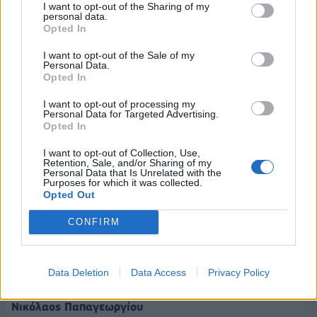
I want to opt-out of the Sharing of my
personal data.
- Για τη Μητροπολιτική Επιτροπή Μεταφορών &
Opted In
Συγκοινωνιών: Κωνσταντίνος Ζώμπος
I want to opt-out of the Sale of my
- Για τη Μητροπολιτική Επιτροπή Βιώσιμης Ανάπτυξης &
Personal Data.
Opted In
Κλιματικής Αλλαγής: Γεώργιος Βλάχος.
I want to opt-out of processing my
Στην ίδια κατεύθυνση, οι προτάσεις του Περιφερειάρχη
Personal Data for Targeted Advertising.
Opted In
Αττικής για τις υπόλοιπες σημαντικού και
αποφασιστικού χαρακτήρα επιτροπές και φορείς είναι
I want to opt-out of Collection, Use,
Retention, Sale, and/or Sharing of my
οι εξής:
Personal Data that Is Unrelated with the
Purposes for which it was collected.
- πρόεδρος της Επιτροπής Πολιτισμού: Βασιλεία
Opted Out
(Μπέσσυ) Αργυράκη
CONFIRM
- πρόεδρος της Επιτροπής Αθλητισμού: Μιχαήλ
Ζαμπίδης (Άιρον Μάικ)
Data Deletion
Data Access
Privacy Policy
- πρόεδρος της Νέας Μητροπολιτικής Αττικής ΑΕ:
Νικόλαος Παπαγεωργίου