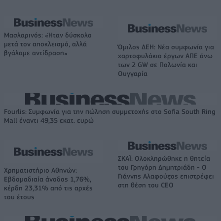
Μασλαρινός: «Ήταν δύσκολο
μετά τον αποκλεισμό, αλλά
Όμιλος ΔΕΗ: Νέα συμφωνία για
βγάλαμε αντίδραση»
χαρτοφυλάκιο έργων ΑΠΕ άνω
των 2 GW σε Πολωνία και
Ουγγαρία
Fourlis: Συμφωνία για την πώληση συμμετοχής στο Sofia South Ring
Mall έναντι 49,35 εκατ. ευρώ
ΣΚΑΪ: Ολοκληρώθηκε η θητεία
του Γρηγόρη Δημητριάδη - Ο
Χρηματιστήριο Αθηνών:
Γιάννης Αλαφούζος επιστρέφει
Εβδομαδιαία άνοδος 1,76%,
στη θέση του CEO
κέρδη 23,31% από τις αρχές
του έτους