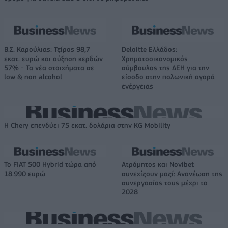
Β.Σ. Καρούλιας: Τζίρος 98,7
Deloitte Ελλάδος:
εκατ. ευρώ και αύξηση κερδών
Χρηματοοικονομικός
57% - Τα νέα στοιχήματα σε
σύμβουλος της ΔΕΗ για την
low & non alcohol
είσοδο στην πολωνική αγορά
ενέργειας
Η Chery επενδύει 75 εκατ. δολάρια στην KG Mobility
Το FIAT 500 Hybrid τώρα από
Ατρόμητος και Novibet
18.990 ευρώ
συνεχίζουν μαζί: Ανανέωση της
συνεργασίας τους μέχρι το
2028