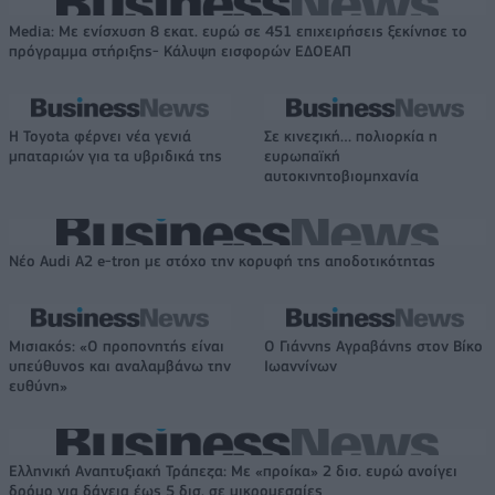
Media: Με ενίσχυση 8 εκατ. ευρώ σε 451 επιχειρήσεις ξεκίνησε το
πρόγραμμα στήριξης- Κάλυψη εισφορών ΕΔΟΕΑΠ
Η Toyota φέρνει νέα γενιά
Σε κινεζική… πολιορκία η
μπαταριών για τα υβριδικά της
ευρωπαϊκή
αυτοκινητοβιομηχανία
Νέο Audi A2 e-tron με στόχο την κορυφή της αποδοτικότητας
Μισιακός: «Ο προπονητής είναι
Ο Γιάννης Αγραβάνης στον Βίκο
υπεύθυνος και αναλαμβάνω την
Ιωαννίνων
ευθύνη»
Ελληνική Αναπτυξιακή Τράπεζα: Με «προίκα» 2 δισ. ευρώ ανοίγει
δρόμο για δάνεια έως 5 δισ. σε μικρομεσαίες