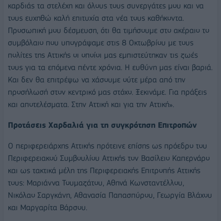
καρδιάς τα στελέχη και όλους τους συνεργάτες μου και να
τους ευχηθώ καλή επιτυχία στα νέα τους καθήκοντα.
Προσωπική μου δέσμευση, ότι θα τιμήσουμε στο ακέραιο το
συμβόλαιο που υπογράψαμε στις 8 Οκτωβρίου με τους
πολίτες της Αττικής οι οποίοι μας εμπιστεύτηκαν τις ζωές
τους για τα επόμενα πέντε χρόνια. Η ευθύνη μας είναι βαριά.
Και δεν θα επιτρέψω να χάσουμε ούτε μέρα από την
προσήλωσή στον κεντρικό μας στόχο. Ξεκινάμε. Για πράξεις
και αποτελέσματα. Στην Αττική και για την Αττική».
Προτάσεις Χαρδαλιά για τη συγκρότηση Επιτροπών
Ο περιφερειάρχης Αττικής πρότεινε επίσης ως πρόεδρο του
Περιφερειακού Συμβουλίου Αττικής τον Βασίλειο Καπερνάρο
και ως τακτικά μέλη της Περιφερειακής Επιτροπής Αττικής
τους: Μαριάννα Τουμαζάτου, Αθηνά Κωνσταντέλλου,
Νικόλαο Σαργκάνη, Αθανασία Παπασπύρου, Γεωργία Βλάχου
και Μαργαρίτα Βάρσου.