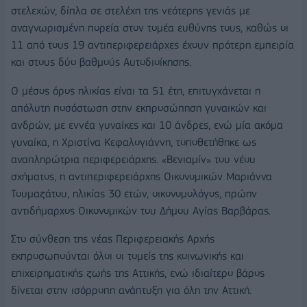
στελεχών, δίπλα σε στελέχη της νεότερης γενιάς με
αναγνωρισμένη πορεία στον τομέα ευθύνης τους, καθώς οι
11 από τους 19 αντιπεριφερειάρχες έχουν πρότερη εμπειρία
και στους δύο βαθμούς Αυτοδιοίκησης.
Ο μέσος όρος ηλικίας είναι τα 51 έτη, επιτυγχάνεται η
απόλυτη ποσόστωση στην εκπροσώπηση γυναικών και
ανδρών, με εννέα γυναίκες και 10 άνδρες, ενώ μία ακόμα
γυναίκα, η Χριστίνα Κεφαλογιάννη, τοποθετήθηκε ως
αναπληρώτρια περιφερειάρχης. «Βενιαμίν» του νέου
σχήματος, η αντιπεριφερειάρχης Οικονομικών Μαριάννα
Τουμαζάτου, ηλικίας 30 ετών, οικονομολόγος, πρώην
αντιδήμαρχος Οικονομικών του Δήμου Αγίας Βαρβάρας.
Στο σύνθεση της νέας Περιφερειακής Αρχής
εκπροσωπούνται όλοι οι τομείς της κοινωνικής και
επιχειρηματικής ζωής της Αττικής, ενώ ιδιαίτερο βάρος
δίνεται στην ισόρροπη ανάπτυξη για όλη την Αττική.