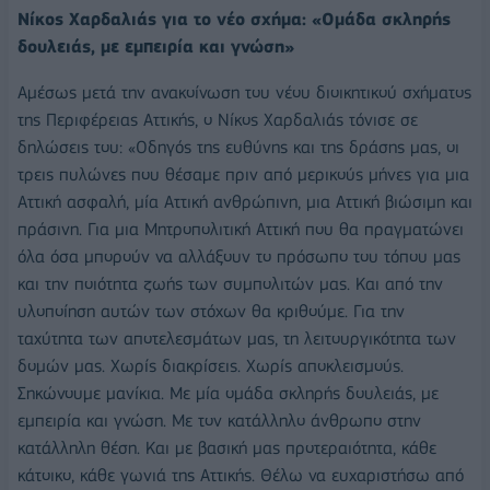
Νίκος Χαρδαλιάς για το νέο σχήμα: «Ομάδα σκληρής
δουλειάς, με εμπειρία και γνώση»
Αμέσως μετά την ανακοίνωση του νέου διοικητικού σχήματος
της Περιφέρειας Αττικής, ο Νίκος Χαρδαλιάς τόνισε σε
δηλώσεις του: «Οδηγός της ευθύνης και της δράσης μας, οι
τρεις πυλώνες που θέσαμε πριν από μερικούς μήνες για μια
Αττική ασφαλή, μία Αττική ανθρώπινη, μια Αττική βιώσιμη και
πράσινη. Για μια Μητροπολιτική Αττική που θα πραγματώνει
όλα όσα μπορούν να αλλάξουν το πρόσωπο του τόπου μας
και την ποιότητα ζωής των συμπολιτών μας. Και από την
υλοποίηση αυτών των στόχων θα κριθούμε. Για την
ταχύτητα των αποτελεσμάτων μας, τη λειτουργικότητα των
δομών μας. Χωρίς διακρίσεις. Χωρίς αποκλεισμούς.
Σηκώνουμε μανίκια. Με μία ομάδα σκληρής δουλειάς, με
εμπειρία και γνώση. Με τον κατάλληλο άνθρωπο στην
κατάλληλη θέση. Και με βασική μας προτεραιότητα, κάθε
κάτοικο, κάθε γωνιά της Αττικής. Θέλω να ευχαριστήσω από