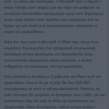
μετά -εν μέσω της πανδημίας- η Microsoft ήταν η πρώτη η
οποία πίστεψε στην ιστορία μας και πήρε την απόφαση να
επενδύσει εκατοντάδες εκατομμύρια ευρώ στην δημιουργία
τριών data centers στην πατρίδα μας, ανοίγοντας έτσι το
δρόμο για μία σειρά από επιχειρηματικούς κολοσσούς οι
οποίοι την ακολούθησαν.
Αλλά δεν ήταν μόνο η Microsoft. Η Pfizer έχει, όπως ίσως
γνωρίζετε, δημιουργήσει ένα πραγματικά εντυπωσιακό
παγκόσμιο κέντρο καινοτομίας στη Θεσσαλονίκη. Ένας
εντυπωσιακός πραγματικά χώρος εργασίας, ο οποίος
ενθαρρύνει την καινοτομία, την ευρηματικότητα.
Όταν ξεκίνησε ο Διευθύνων Σύμβουλος της Pfizer αυτή την
προσπάθεια πίστευε ότι με το ζόρι θα έχει 200-300
εργαζόμενους σε αυτό το κέντρο καινοτομίας. Πιστεύω ότι
πολύ σύντομα θα μπορέσει να ξεπεράσει τους 1.000, για τον
απλούστατο λόγο ότι είναι σε θέση να προσελκύσει πια
εξαιρετικούς νέους επιστήμονες, πολλοί εκ των οποίων