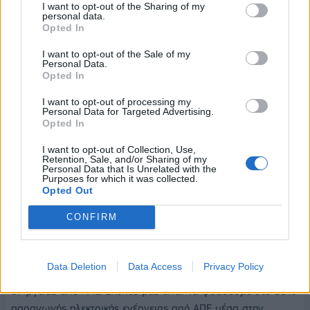
I want to opt-out of the Sharing of my
Ψηφιακή Ελλάδα.
personal data.
Opted In
«Αν μία κυβέρνηση έχει αξιοπιστία όταν μιλάει για ψηφιακές
πολιτικές, αυτή είναι η κυβέρνηση της ΝΔ», είπε
I want to opt-out of the Sale of my
Personal Data.
χαρακτηριστικά ο πρωθυπουργός.
Opted In
Υπογράμμισε την πραγματική σημασία της εφαρμογής της
I want to opt-out of processing my
ψηφιοποίησης και τόνισε ότι με προγραμματισμό και πολλή
Personal Data for Targeted Advertising.
δουλειά, σήμερα μπορούμε να εκδίδουμε συντάξεις σε δύο
Opted In
μήνες.
I want to opt-out of Collection, Use,
Αυτό είναι το πρότυπο για όλο το δημόσιο. Ψηφιοποίηση
Retention, Sale, and/or Sharing of my
Personal Data that Is Unrelated with the
όλων των υπηρεσιών του κράτους μέσα στην επόμενη
Purposes for which it was collected.
Opted Out
τετραετία.
CONFIRM
Ακολούθως ανέπτυξε τη σημασία της αιολικής ενέργειας
υπογραμμίζοντας ότι η χώρα μας παράγει σχεδόν το 50%
της ενέργειάς της από τον ήλιο και τον άνεμο τονίζοντας ότι
Data Deletion
Data Access
Privacy Policy
είμαστε πρωταγωνιστές στον κόσμο στην παραγωγή
ενέργειας από ΑΠΕ. Σκοπός μας είναι να φθάσουμε στο 80%
παραγωγής ηλεκτρικής ενέργειας από ΑΠΕ μέσα στην