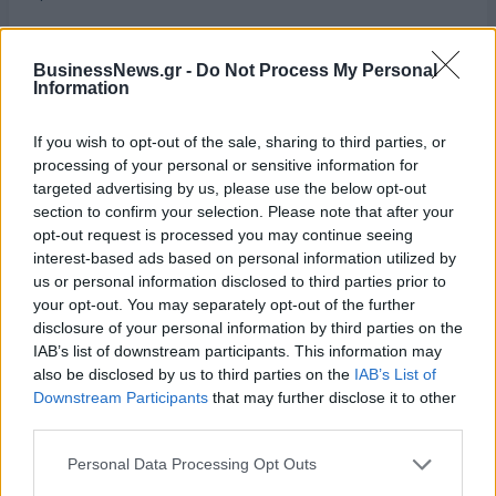
Αναφέρθηκε και στο σχέδιο του νέου Εθνικού Αρχαιολογικού
Μουσείου. Εκτίμησε ότι θα απαιτηθούν περί τα δύο χρόνια
BusinessNews.gr -
Do Not Process My Personal
Information
για την ολοκλήρωση των μελετών με ιδιωτική
χρηματοδότηση και μία τετραετία για να κατασκευαστεί η
If you wish to opt-out of the sale, sharing to third parties, or
είσοδος, που χαρακτήρισε παρέμβαση με αναπτυξιακό
processing of your personal or sensitive information for
χαρακτήρα.Πρόσθεσε ότι το 2025 θα λειτουργεί Ανώτατη
targeted advertising by us, please use the below opt-out
Σχολή Παραστατικών Τεχνών με πλήρη επαγγελματικά
section to confirm your selection. Please note that after your
δικαιώματα ισότιμα με αποφοίτους ΑΕΙ.
opt-out request is processed you may continue seeing
interest-based ads based on personal information utilized by
Ψηφιακό κράτος την επόμενη τετραετία, στο 80% η
us or personal information disclosed to third parties prior to
your opt-out. You may separately opt-out of the further
παραγωγή των ΑΠΕ
disclosure of your personal information by third parties on the
IAB’s list of downstream participants. This information may
Ακολούθησαν συνόψεις για την Παιδεία και τον τομέα των
also be disclosed by us to third parties on the
IAB’s List of
Μεταφορών και ο πρωθυπουργός τόνισε ότι αυξάνεται το
Downstream Participants
that may further disclose it to other
επίδομα μητρότητας στους ελεύθερους επαγγελματίες και
third parties.
στους αγρότες από τους 4 στους 9 μήνες.
Personal Data Processing Opt Outs
Ο επόμενος άξονας που ανέλυσε ήταν η Πράσινη και