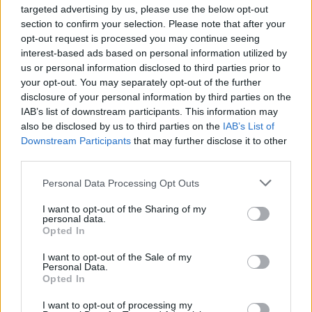
targeted advertising by us, please use the below opt-out
section to confirm your selection. Please note that after your
opt-out request is processed you may continue seeing
interest-based ads based on personal information utilized by
Media: Με ενίσχυση 8 εκατ. ευρώ σε 451 επιχειρήσεις ξεκίνησε το
πρόγραμμα στήριξης- Κάλυψη εισφορών ΕΔΟΕΑΠ
us or personal information disclosed to third parties prior to
your opt-out. You may separately opt-out of the further
disclosure of your personal information by third parties on the
IAB’s list of downstream participants. This information may
Η Toyota φέρνει νέα γενιά
Σε κινεζική… πολιορκία η
also be disclosed by us to third parties on the
IAB’s List of
μπαταριών για τα υβριδικά της
ευρωπαϊκή
Downstream Participants
that may further disclose it to other
αυτοκινητοβιομηχανία
third parties.
Personal Data Processing Opt Outs
Νέο Audi A2 e-tron με στόχο την κορυφή της αποδοτικότητας
I want to opt-out of the Sharing of my
personal data.
Opted In
Άρης: Το πρόγραμμα
ΠΑΟΚ: Έφτασε στη Θεσσαλονίκη
I want to opt-out of the Sale of my
προετοιμασίας και τα φιλικά
ο ΡαϊΚουάν Γκρέι (pics)
Personal Data.
Opted In
I want to opt-out of processing my