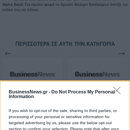
Alpha Bank: Για πρώτη φορά το Αρχαίο Θέατρο Επιδαύρου άνοιξε τις
πύλες του σε όλους
ΠΕΡΙΣΣΌΤΕΡΑ ΣΕ ΑΥΤΉ ΤΗΝ ΚΑΤΗΓΟΡΊΑ
BusinessNews.gr -
Do Not Process My Personal
Γεραπετρίτης: Άξια
Άδ. Γεωργιάδης:
Information
υπουργός η Μενδώνη,
Εκστρατεία λάσπης και
έχει επιτελέσει άριστα το
προπαγάνδας από τον
If you wish to opt-out of the sale, sharing to third parties, or
έργο της
ΣΥΡΙΖΑ
processing of your personal or sensitive information for
23/02/2021 - 13:46
24/02/2021 - 11:08
targeted advertising by us, please use the below opt-out
section to confirm your selection. Please note that after your