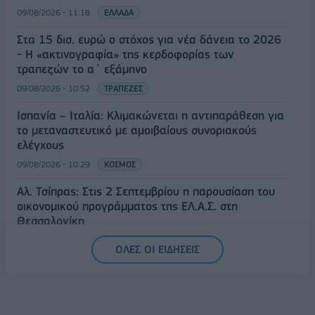
09/08/2026 - 11:18
ΕΛΛΑΔΑ
Στα 15 δισ. ευρώ ο στόχος για νέα δάνεια το 2026
- Η «ακτινογραφία» της κερδοφορίας των
τραπεζών το α΄ εξάμηνο
09/08/2026 - 10:52
ΤΡΑΠΕΖΕΣ
Ισπανία – Ιταλία: Κλιμακώνεται η αντιπαράθεση για
το μεταναστευτικό με αμοιβαίους συνοριακούς
ελέγχους
09/08/2026 - 10:29
ΚΟΣΜΟΣ
Αλ. Τσίπρας: Στις 2 Σεπτεμβρίου η παρουσίαση του
οικονομικού προγράμματος της ΕΛ.Α.Σ. στη
Θεσσαλονίκη
09/08/2026 - 10:03
ΠΟΛΙΤΙΚΗ
ΟΛΕΣ ΟΙ ΕΙΔΗΣΕΙΣ
Κορυφώνεται η έξοδος του Αυγούστου – Πάνω από
56.000 επιβάτες αναχωρούν σήμερα από τα
λιμάνια της Αττικής