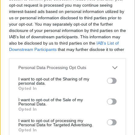
opt-out request is processed you may continue seeing
interest-based ads based on personal information utilized by
us or personal information disclosed to third parties prior to
your opt-out. You may separately opt-out of the further
disclosure of your personal information by third parties on the
IAB’s list of downstream participants. This information may
also be disclosed by us to third parties on the
IAB’s List of
Downstream Participants
that may further disclose it to other
third parties.
Personal Data Processing Opt Outs
ΡΟΗ ΕΙΔΗΣΕΩΝ
I want to opt-out of the Sharing of my
personal data.
Opted In
Γερμανία: Το Βερολίνο θα επεκτείνει την έρευνα για
I want to opt-out of the Sale of my
την ασφάλεια από τα drones μετά το περιστατικό σε
Personal Data.
Opted In
αεροδρόμιο
09/08/2026 - 12:57
ΚΟΣΜΟΣ
I want to opt-out of processing my
Personal Data for Targeted Advertising.
Opted In
Αυξημένη η επιβατική κίνηση από το λιμάνι του