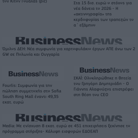
τον Κίτον Γουάλας (pic)
Στα 15 δισ. ευρώ ο στόχος για
νέα δάνεια το 2026 - Η
«ακτινογραφία» της
κερδοφορίας των τραπεζών το
α΄ εξάμηνο
Όμιλος ΔΕΗ: Νέα συμφωνία για χαρτοφυλάκιο έργων ΑΠΕ άνω των 2
GW σε Πολωνία και Ουγγαρία
ΣΚΑΪ: Ολοκληρώθηκε η θητεία
του Γρηγόρη Δημητριάδη - Ο
Fourlis: Συμφωνία για την
Γιάννης Αλαφούζος επιστρέφει
πώληση συμμετοχής στο Sofia
στη θέση του CEO
South Ring Mall έναντι 49,35
εκατ. ευρώ
Media: Με ενίσχυση 8 εκατ. ευρώ σε 451 επιχειρήσεις ξεκίνησε το
πρόγραμμα στήριξης- Κάλυψη εισφορών ΕΔΟΕΑΠ