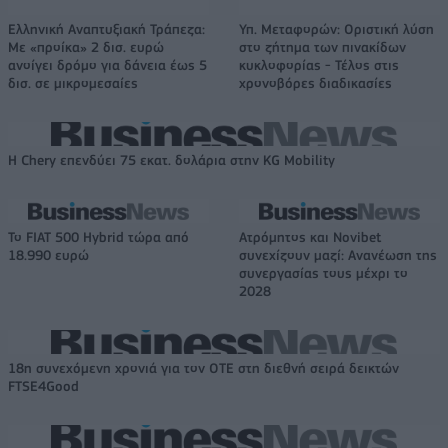
Ελληνική Αναπτυξιακή Τράπεζα:
Υπ. Μεταφορών: Οριστική λύση
Με «προίκα» 2 δισ. ευρώ
στο ζήτημα των πινακίδων
ανοίγει δρόμο για δάνεια έως 5
κυκλοφορίας - Τέλος στις
δισ. σε μικρομεσαίες
χρονοβόρες διαδικασίες
Η Chery επενδύει 75 εκατ. δολάρια στην KG Mobility
Το FIAT 500 Hybrid τώρα από
Ατρόμητος και Novibet
18.990 ευρώ
συνεχίζουν μαζί: Ανανέωση της
συνεργασίας τους μέχρι το
2028
18η συνεχόμενη χρονιά για τον ΟΤΕ στη διεθνή σειρά δεικτών
FTSE4Good