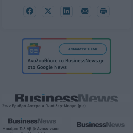
Στον Ερυθρό Αστέρα ο Γουάιλερ-Μπαμπ (pic)
Μακάμπι Τελ Αβίβ: Ανακοίνωσε