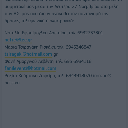
συμμετοχή σας μέχρι την Δευτέρα 27 Νοεμβρίου στα μέλη
των Δ.Σ. μας που έχουν αναλαβει τον συντονισμό της
δράσης, τηλεφωνικά ή ηλεκτρονικά:
Ναταλία Εφραίμογλου Αρεταίου, τηλ. 6932733301
nefre@tee.gr
Μαρία Τσιραγάκη Ρισκάκη, τηλ. 6945346847
tsiragaki@hotmail.com
gr
Φανή Αμοργινού Λεβέντη, τηλ. 693 6984118
fanileventi@hotmail.com
Ροζίτα Κούρταλη Ζαφείρα, τηλ. 6944918070 iorozan@
hol.com