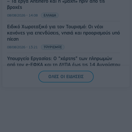
– Τα έργα Antinero και η «μάχη» πριν από τις
βροχές
08/08/2026 - 14:08
ΕΛΛΑΔΑ
Ειδικό Χωροταξικό για τον Τουρισμό: Οι νέοι
κανόνες για επενδύσεις, νησιά και προορισμούς υπό
πίεση
08/08/2026 - 13:21
ΤΟΥΡΙΣΜΟΣ
Υπουργείο Εργασίας: Ο “χάρτης” των πληρωμών
από τον e-ΕΦΚΑ και τη ΔΥΠΑ έως τις 14 Αυγούστου
08/08/2026 - 12:58
ΟΙΚΟΝΟΜΙΑ
ΟΛΕΣ ΟΙ ΕΙΔΗΣΕΙΣ
Οι Hamilton Reserve Bank και SEE Capital
Hamilton Ltd. συνάπτουν συμφωνία υπηρεσιών
μάρκετινγκ
08/08/2026 - 13:44
ΕΠΙΧΕΙΡΗΣΕΙΣ