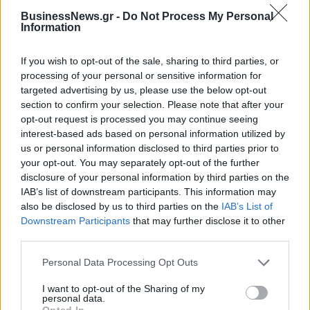
BusinessNews.gr -
Do Not Process My Personal
Information
Νέο Audi A2 e-tron με στόχο την κορυφή της αποδοτικότητας
If you wish to opt-out of the sale, sharing to third parties, or
processing of your personal or sensitive information for
targeted advertising by us, please use the below opt-out
Εθνική Νεανίδων: Απέναντι
«Η οικογένεια Μπας φέρεται να
section to confirm your selection. Please note that after your
στην Ισλανδία για την 5η θέση
βρίσκεται κοντά στην απόκτηση
opt-out request is processed you may continue seeing
στο Ευρωμπάσκετ (live stream)
της Βιλερμπάν»
interest-based ads based on personal information utilized by
us or personal information disclosed to third parties prior to
your opt-out. You may separately opt-out of the further
disclosure of your personal information by third parties on the
Χρηματιστήριο Αθηνών: Εβδομαδιαία άνοδος 1,76%, κέρδη 23,31%
IAB’s list of downstream participants. This information may
από τις αρχές του έτους
also be disclosed by us to third parties on the
IAB’s List of
Downstream Participants
that may further disclose it to other
third parties.
Personal Data Processing Opt Outs
Ελληνική Αναπτυξιακή Τράπεζα:
Υπ. Μεταφορών: Οριστική λύση
Με «προίκα» 2 δισ. ευρώ
στο ζήτημα των πινακίδων
I want to opt-out of the Sharing of my
ανοίγει δρόμο για δάνεια έως 5
κυκλοφορίας - Τέλος στις
personal data.
δισ. σε μικρομεσαίες
χρονοβόρες διαδικασίες
Opted In