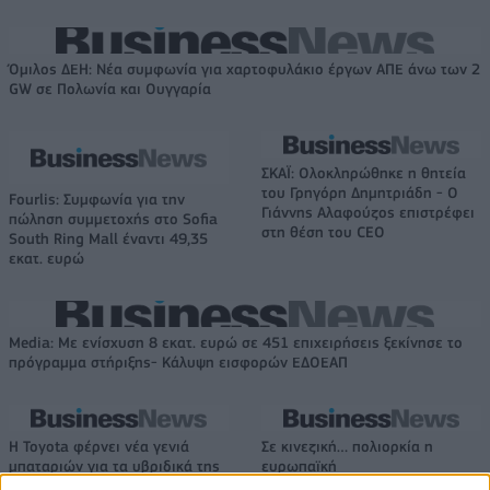
Όμιλος ΔΕΗ: Νέα συμφωνία για χαρτοφυλάκιο έργων ΑΠΕ άνω των 2
GW σε Πολωνία και Ουγγαρία
ΣΚΑΪ: Ολοκληρώθηκε η θητεία
του Γρηγόρη Δημητριάδη - Ο
Fourlis: Συμφωνία για την
Γιάννης Αλαφούζος επιστρέφει
πώληση συμμετοχής στο Sofia
στη θέση του CEO
South Ring Mall έναντι 49,35
εκατ. ευρώ
Media: Με ενίσχυση 8 εκατ. ευρώ σε 451 επιχειρήσεις ξεκίνησε το
πρόγραμμα στήριξης- Κάλυψη εισφορών ΕΔΟΕΑΠ
Η Toyota φέρνει νέα γενιά
Σε κινεζική… πολιορκία η
μπαταριών για τα υβριδικά της
ευρωπαϊκή
αυτοκινητοβιομηχανία