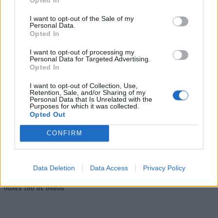
I want to opt-out of the Sale of my
Personal Data.
Η Chery επενδύει 75 εκατ. δολάρια στην KG Mobility
Opted In
I want to opt-out of processing my
Personal Data for Targeted Advertising.
Opted In
Το FIAT 500 Hybrid τώρα από
Ατρόμητος και Novibet
18.990 ευρώ
συνεχίζουν μαζί: Ανανέωση της
I want to opt-out of Collection, Use,
συνεργασίας τους μέχρι το
Retention, Sale, and/or Sharing of my
2028
Personal Data that Is Unrelated with the
Purposes for which it was collected.
Opted Out
18η συνεχόμενη χρονιά για τον ΟΤΕ στη διεθνή σειρά δεικτών
CONFIRM
FTSE4Good
Data Deletion
Data Access
Privacy Policy
Alpha Bank: Για πρώτη φορά το Αρχαίο Θέατρο Επιδαύρου άνοιξε τις
πύλες του σε όλους