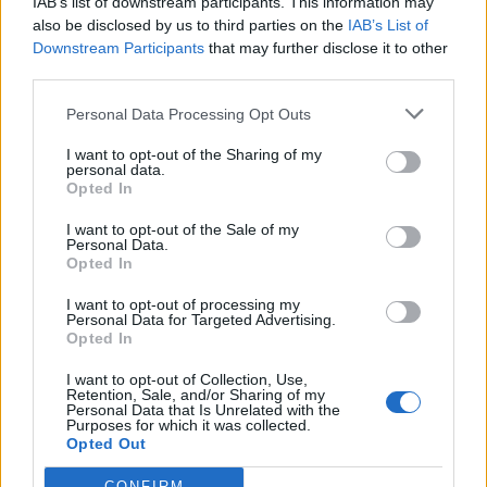
IAB’s list of downstream participants. This information may
also be disclosed by us to third parties on the
IAB’s List of
Downstream Participants
that may further disclose it to other
third parties.
ΡΟΗ ΕΙΔΗΣΕΩΝ
Personal Data Processing Opt Outs
I want to opt-out of the Sharing of my
Από τις 28 Αυγούστου η ψηφιακή ενεργοποίηση της
personal data.
Κάρτας Αγρότη μέσω της ΕΑΕ 2026
Opted In
06/08/2026 - 16:51
ΟΙΚΟΝΟΜΙΑ
I want to opt-out of the Sale of my
Personal Data.
Eurobank: Εξελίξεις και προοπτικές στις αγορές
Opted In
πετρελαίου και φυσικού αερίου στην Ευρώπη
I want to opt-out of processing my
06/08/2026 - 16:20
ΕΝΕΡΓΕΙΑ
Personal Data for Targeted Advertising.
Opted In
Οι ελληνικές scale-ups επιχειρήσεις στρέφονται
στην ανάπτυξη - Μεγαλύτερη πρόκληση η
I want to opt-out of Collection, Use,
Retention, Sale, and/or Sharing of my
προσέλκυση πελατών
Personal Data that Is Unrelated with the
Purposes for which it was collected.
06/08/2026 - 15:56
ΕΠΙΧΕΙΡΗΣΕΙΣ
Opted Out
Χρηματιστήριο: Στις 2.627,95 μονάδες ο Γενικός
CONFIRM