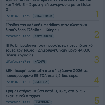
και THALIS – Στρατηγική συνεργασία με τη Motor
Oil
05/08/2026 - 17:39
ΕΠΙΧΕΙΡΗΣΕΙΣ
Είσοδος της γαλλικής Meridiam στην ηλεκτρική
διασύνδεση Ελλάδας – Κύπρου
05/08/2026 - 18:06
ΕΠΙΧΕΙΡΗΣΕΙΣ
ΗΠΑ: Επιβράδυνση των προσλήψεων στον ιδιωτικό
τομέα τον Ιούλιο - Δημιουργήθηκαν μόνο 44.000
θέσεις εργασίας
05/08/2026 - 17:16
ΚΟΣΜΟΣ
ΔΕΗ: Ισχυρή ανάπτυξη στο α΄ εξάμηνο 2026 με
προσαρμοσμένο EBITDA στα 1,2 δισ. ευρώ
05/08/2026 - 17:51
ΕΝΕΡΓΕΙΑ
Χρηματιστήριο: Πτώση κατά 0,18%, στα 315,71
εκατ. ευρώ ο τζίρος
05/08/2026 - 18:27
ΟΙΚΟΝΟΜΙΑ