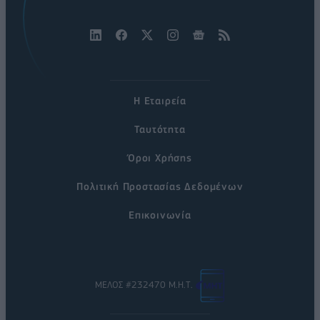
Η Εταιρεία
Ταυτότητα
Όροι Χρήσης
Πολιτική Προστασίας Δεδομένων
Επικοινωνία
ΜΕΛΟΣ #232470 Μ.Η.Τ.