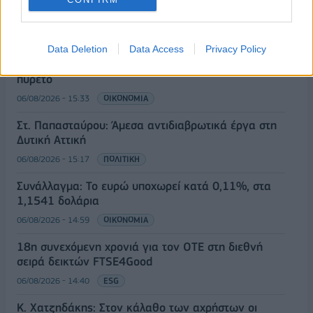
Δείκτης Τιμών, με άνοδο 0,15%
06/08/2026 - 15:46
ΟΙΚΟΝΟΜΙΑ
ΥΠΑΑΤ: Αποζημιώσεις 38,1 εκατ. ευρώ σε
Data Deletion
Data Access
Privacy Policy
κτηνοτρόφους για ευλογιά, πανώλη και αφθώδη
πυρετό
06/08/2026 - 15:33
ΟΙΚΟΝΟΜΙΑ
Στ. Παπασταύρου: Άμεσα αντιδιαβρωτικά έργα στη
Δυτική Αττική
06/08/2026 - 15:17
ΠΟΛΙΤΙΚΗ
Συνάλλαγμα: Το ευρώ υποχωρεί κατά 0,11%, στα
1,1541 δολάρια
06/08/2026 - 14:59
ΟΙΚΟΝΟΜΙΑ
18η συνεχόμενη χρονιά για τον ΟΤΕ στη διεθνή
σειρά δεικτών FTSE4Good
06/08/2026 - 14:40
ESG
Κ. Χατζηδάκης: Στον κάλαθο των αχρήστων οι