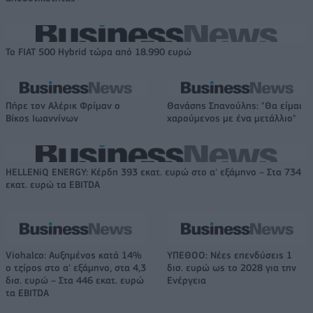
Το FIAT 500 Hybrid τώρα από 18.990 ευρώ
Πήρε τον Αλέρικ Φρίμαν ο
Θανάσης Σπανούλης: "Θα είμαι
Βίκος Ιωαννίνων
χαρούμενος με ένα μετάλλιο"
HELLENiQ ENERGY: Κέρδη 393 εκατ. ευρώ στο α' εξάμηνο – Στα 734
εκατ. ευρώ τα EBITDA
Viohalco: Αυξημένος κατά 14%
ΥΠΕΘΟΟ: Νέες επενδύσεις 1
ο τζίρος στο α' εξάμηνο, στα 4,3
δισ. ευρώ ως το 2028 για την
δισ. ευρώ – Στα 446 εκατ. ευρώ
Ενέργεια
τα EBITDA