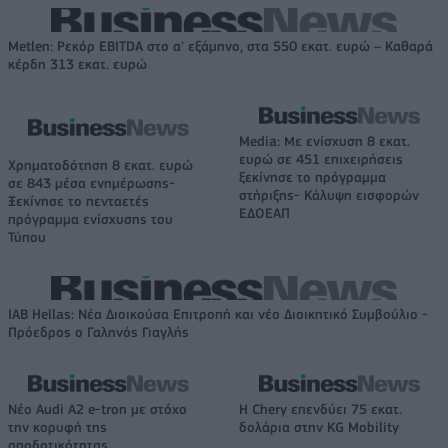
Metlen: Ρεκόρ EBITDA στο α' εξάμηνο, στα 550 εκατ. ευρώ – Καθαρά
κέρδη 313 εκατ. ευρώ
Media: Με ενίσχυση 8 εκατ.
ευρώ σε 451 επιχειρήσεις
Χρηματοδότηση 8 εκατ. ευρώ
ξεκίνησε το πρόγραμμα
σε 843 μέσα ενημέρωσης-
στήριξης- Κάλυψη εισφορών
Ξεκίνησε το πενταετές
ΕΔΟΕΑΠ
πρόγραμμα ενίσχυσης του
Τύπου
IAB Hellas: Νέα Διοικούσα Επιτροπή και νέο Διοικητικό Συμβούλιο -
Πρόεδρος ο Γαληνός Γιαγλής
Νέο Audi A2 e-tron με στόχο
Η Chery επενδύει 75 εκατ.
την κορυφή της
δολάρια στην KG Mobility
αποδοτικότητας