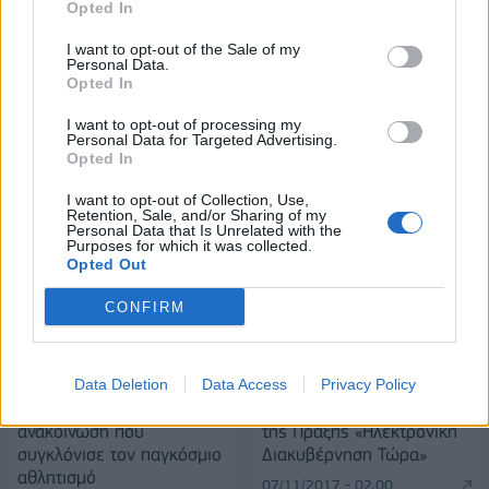
Opted In
I want to opt-out of the Sale of my
Personal Data.
Alpha Bank: Για πρώτη φορά το Αρχαίο Θέατρο Επιδαύρου άνοιξε τις
Opted In
πύλες του σε όλους
I want to opt-out of processing my
Personal Data for Targeted Advertising.
Opted In
I want to opt-out of Collection, Use,
Retention, Sale, and/or Sharing of my
ΠΕΡΙΣΣΌΤΕΡΑ ΣΕ ΑΥΤΉ ΤΗΝ ΚΑΤΗΓΟΡΊΑ
Personal Data that Is Unrelated with the
Purposes for which it was collected.
Opted Out
CONFIRM
Data Deletion
Data Access
Privacy Policy
Μάτζικ Τζόνσον: Η
ΕΣΠΑ 2014-2020: Ένταξη
ανακοίνωση που
της Πράξης «Ηλεκτρονική
συγκλόνισε τον παγκόσμιο
Διακυβέρνηση Τώρα»
αθλητισμό
07/11/2017 - 02:00