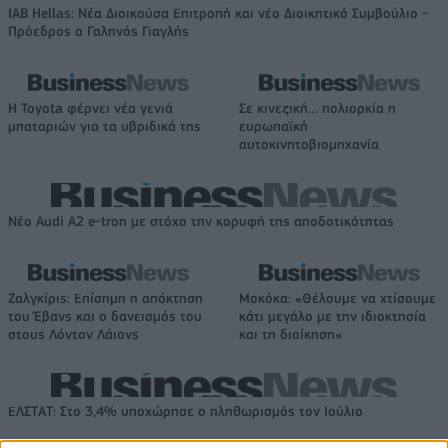
IAB Hellas: Νέα Διοικούσα Επιτροπή και νέο Διοικητικό Συμβούλιο -
Πρόεδρος ο Γαληνός Γιαγλής
Η Toyota φέρνει νέα γενιά
Σε κινεζική… πολιορκία η
μπαταριών για τα υβριδικά της
ευρωπαϊκή
αυτοκινητοβιομηχανία
Νέο Audi A2 e-tron με στόχο την κορυφή της αποδοτικότητας
Ζαλγκίρις: Επίσημη η απόκτηση
Μοκόκα: «Θέλουμε να χτίσουμε
του Έβανς και ο δανεισμός του
κάτι μεγάλο με την ιδιοκτησία
στους Λόντον Λάιονς
και τη διοίκηση»
ΕΛΣΤΑΤ: Στο 3,4% υποχώρησε ο πληθωρισμός τον Ιούλιο