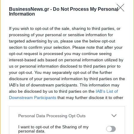
BusinessNews.gr -
Do Not Process My Personal
Information
Χρηματοδότηση 8 εκατ. ευρώ
Metlen: Ρεκόρ EBITDA στο α'
σε 843 μέσα ενημέρωσης-
εξάμηνο, στα 550 εκατ. ευρώ –
If you wish to opt-out of the sale, sharing to third parties, or
Ξεκίνησε το πενταετές
Καθαρά κέρδη 313 εκατ. ευρώ
processing of your personal or sensitive information for
πρόγραμμα ενίσχυσης του
Τύπου
targeted advertising by us, please use the below opt-out
section to confirm your selection. Please note that after your
opt-out request is processed you may continue seeing
interest-based ads based on personal information utilized by
Η Chery επενδύει 75 εκατ. δολάρια στην KG Mobility
us or personal information disclosed to third parties prior to
your opt-out. You may separately opt-out of the further
disclosure of your personal information by third parties on the
IAB’s list of downstream participants. This information may
Το FIAT 500 Hybrid τώρα από
Ατρόμητος και Novibet
also be disclosed by us to third parties on the
IAB’s List of
18.990 ευρώ
συνεχίζουν μαζί: Ανανέωση της
Downstream Participants
that may further disclose it to other
συνεργασίας τους μέχρι το
2028
third parties.
Personal Data Processing Opt Outs
18η συνεχόμενη χρονιά για τον ΟΤΕ στη διεθνή σειρά δεικτών
I want to opt-out of the Sharing of my
personal data.
FTSE4Good