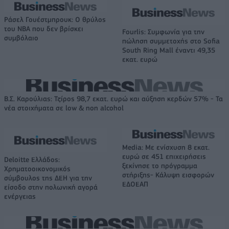
Ράσελ Γουέστμπρουκ: Ο θρύλος
του NBA που δεν βρίσκει
Fourlis: Συμφωνία για την
συμβόλαιο
πώληση συμμετοχής στο Sofia
South Ring Mall έναντι 49,35
εκατ. ευρώ
Β.Σ. Καρούλιας: Τζίρος 98,7 εκατ. ευρώ και αύξηση κερδών 57% - Τα
νέα στοιχήματα σε low & non alcohol
Media: Με ενίσχυση 8 εκατ.
ευρώ σε 451 επιχειρήσεις
Deloitte Ελλάδος:
ξεκίνησε το πρόγραμμα
Χρηματοοικονομικός
στήριξης- Κάλυψη εισφορών
σύμβουλος της ΔΕΗ για την
ΕΔΟΕΑΠ
είσοδο στην πολωνική αγορά
ενέργειας