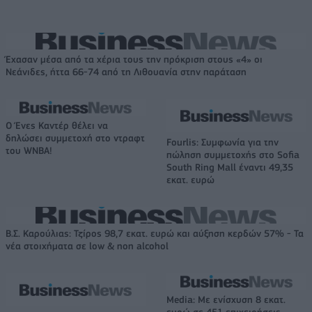
Έχασαν μέσα από τα χέρια τους την πρόκριση στους «4» οι
Νεάνιδες, ήττα 66-74 από τη Λιθουανία στην παράταση
Ο Ένες Καντέρ θέλει να
δηλώσει συμμετοχή στο ντραφτ
Fourlis: Συμφωνία για την
του WNBA!
πώληση συμμετοχής στο Sofia
South Ring Mall έναντι 49,35
εκατ. ευρώ
Β.Σ. Καρούλιας: Τζίρος 98,7 εκατ. ευρώ και αύξηση κερδών 57% - Τα
νέα στοιχήματα σε low & non alcohol
Media: Με ενίσχυση 8 εκατ.
ευρώ σε 451 επιχειρήσεις