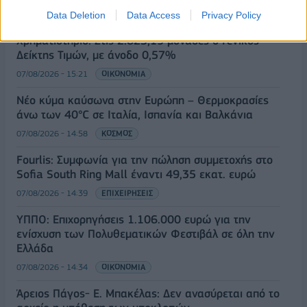
07/08/2026 - 15:45
ΟΙΚΟΝΟΜΙΑ
Data Deletion
Data Access
Privacy Policy
Χρηματιστήριο: Στις 2.623,19 μονάδες ο Γενικός
Δείκτης Τιμών, με άνοδο 0,57%
07/08/2026 - 15:21
ΟΙΚΟΝΟΜΙΑ
Νέο κύμα καύσωνα στην Ευρώπη – Θερμοκρασίες
άνω των 40°C σε Ιταλία, Ισπανία και Βαλκάνια
07/08/2026 - 14:58
ΚΟΣΜΟΣ
Fourlis: Συμφωνία για την πώληση συμμετοχής στο
Sofia South Ring Mall έναντι 49,35 εκατ. ευρώ
07/08/2026 - 14:39
ΕΠΙΧΕΙΡΗΣΕΙΣ
ΥΠΠΟ: Επιχορηγήσεις 1.106.000 ευρώ για την
ενίσχυση των Πολυθεματικών Φεστιβάλ σε όλη την
Ελλάδα
07/08/2026 - 14:34
ΟΙΚΟΝΟΜΙΑ
Άρειος Πάγος- Ε. Μπακέλας: Δεν ανασύρεται από το