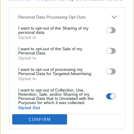
third parties.
ΡΟΗ ΕΙΔΗΣΕΩΝ
Personal Data Processing Opt Outs
I want to opt-out of the Sharing of my
personal data.
ΥΠΑΑΤ: Επιπλέον 12,5 εκατ. ευρώ στις Περιφέρειες
Opted In
για την ενίσχυση της βιοασφάλειας
I want to opt-out of the Sale of my
07/08/2026 - 17:02
ΟΙΚΟΝΟΜΙΑ
Personal Data.
Opted In
Deloitte Ελλάδος: Χρηματοοικονομικός σύμβουλος
της ΔΕΗ για την είσοδο στην πολωνική αγορά
I want to opt-out of processing my
ενέργειας
Personal Data for Targeted Advertising.
Opted In
07/08/2026 - 16:38
ΕΠΙΧΕΙΡΗΣΕΙΣ
I want to opt-out of Collection, Use,
Στρατηγική επένδυση του EFA GROUP στη Fractal
Retention, Sale, and/or Sharing of my
Personal Data that Is Unrelated with the
για την ανάπτυξη προηγμένων αμυντικών
Purposes for which it was collected.
τεχνολογιών
Opted Out
07/08/2026 - 16:11
ΕΠΙΧΕΙΡΗΣΕΙΣ
CONFIRM
Συνάλλαγμα: Το ευρώ ενισχύεται 0,08%, στα
1,1534 δολάρια