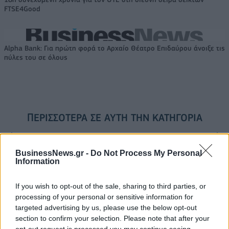
FTSE4Good
Alpha Bank: Για πρώτη φορά το Αρχαίο Θέατρο Επιδαύρου άνοιξε τις
πύλες του σε όλους
ΠΕΡΙΣΣΌΤΕΡΑ ΣΕ ΑΥΤΉ ΤΗΝ ΚΑΤΗΓΟΡΊΑ
BusinessNews.gr -
Do Not Process My Personal
Information
If you wish to opt-out of the sale, sharing to third parties, or
processing of your personal or sensitive information for
Παυλόπουλος:
Καμμένος: Ενημερώνει
targeted advertising by us, please use the below opt-out
Δυσαναπλήρωτο το κενό
τους συμμάχους σχετικά
section to confirm your selection. Please note that after your
που αφήνει η απώλεια του
με την τουρκική
opt-out request is processed you may continue seeing