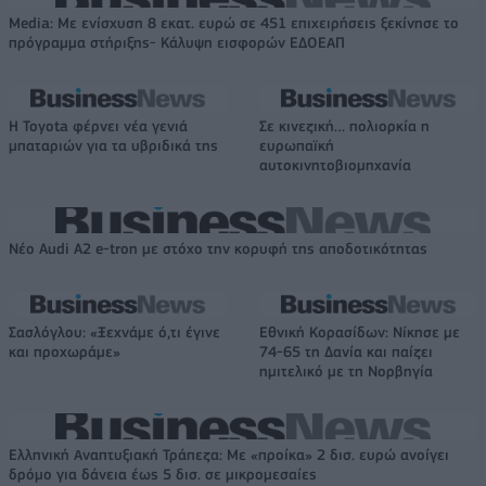
Media: Με ενίσχυση 8 εκατ. ευρώ σε 451 επιχειρήσεις ξεκίνησε το
πρόγραμμα στήριξης- Κάλυψη εισφορών ΕΔΟΕΑΠ
Η Toyota φέρνει νέα γενιά
Σε κινεζική… πολιορκία η
μπαταριών για τα υβριδικά της
ευρωπαϊκή
αυτοκινητοβιομηχανία
Νέο Audi A2 e-tron με στόχο την κορυφή της αποδοτικότητας
Σασλόγλου: «Ξεχνάμε ό,τι έγινε
Εθνική Κορασίδων: Νίκησε με
και προχωράμε»
74-65 τη Δανία και παίζει
ημιτελικό με τη Νορβηγία
Ελληνική Αναπτυξιακή Τράπεζα: Με «προίκα» 2 δισ. ευρώ ανοίγει
δρόμο για δάνεια έως 5 δισ. σε μικρομεσαίες