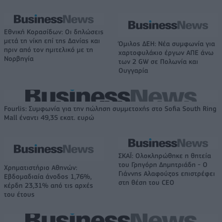
Εθνική Κορασίδων: Οι δηλώσεις
μετά τη νίκη επί της Δανίας και
Όμιλος ΔΕΗ: Νέα συμφωνία για
πριν από τον ημιτελικό με τη
χαρτοφυλάκιο έργων ΑΠΕ άνω
Νορβηγία
των 2 GW σε Πολωνία και
Ουγγαρία
Fourlis: Συμφωνία για την πώληση συμμετοχής στο Sofia South Ring
Mall έναντι 49,35 εκατ. ευρώ
ΣΚΑΪ: Ολοκληρώθηκε η θητεία
του Γρηγόρη Δημητριάδη - Ο
Χρηματιστήριο Αθηνών:
Γιάννης Αλαφούζος επιστρέφει
Εβδομαδιαία άνοδος 1,76%,
στη θέση του CEO
κέρδη 23,31% από τις αρχές
του έτους