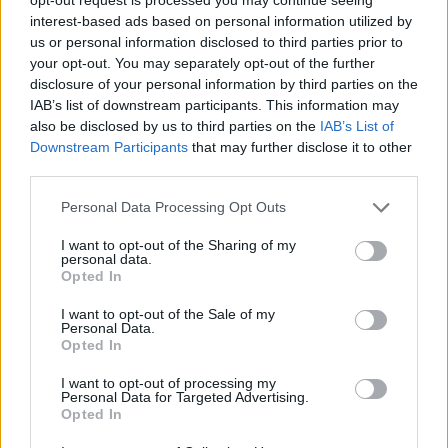
Μυταρά
προκλητικότητα
interest-based ads based on personal information utilized by
us or personal information disclosed to third parties prior to
17/02/2017 - 02:00
17/02/2017 - 02:00
your opt-out. You may separately opt-out of the further
disclosure of your personal information by third parties on the
IAB’s list of downstream participants. This information may
also be disclosed by us to third parties on the
IAB’s List of
Downstream Participants
that may further disclose it to other
third parties.
Personal Data Processing Opt Outs
I want to opt-out of the Sharing of my
personal data.
Opted In
I want to opt-out of the Sale of my
Personal Data.
ΡΟΗ ΕΙΔΗΣΕΩΝ
Opted In
I want to opt-out of processing my
Personal Data for Targeted Advertising.
Κορυφώνεται η έξοδος του Αυγούστου – Πάνω από
Opted In
56.000 επιβάτες αναχωρούν σήμερα από τα
λιμάνια της Αττικής