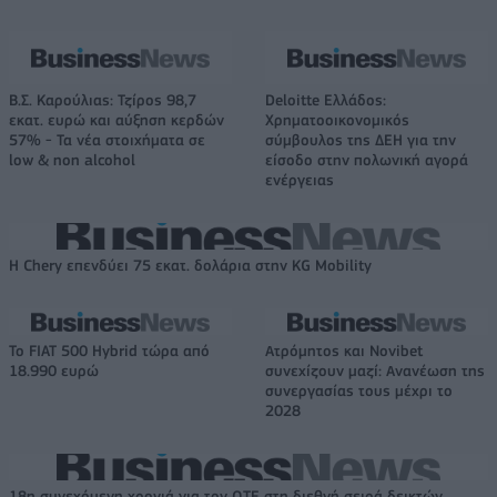
Β.Σ. Καρούλιας: Τζίρος 98,7
Deloitte Ελλάδος:
εκατ. ευρώ και αύξηση κερδών
Χρηματοοικονομικός
57% - Τα νέα στοιχήματα σε
σύμβουλος της ΔΕΗ για την
low & non alcohol
είσοδο στην πολωνική αγορά
ενέργειας
Η Chery επενδύει 75 εκατ. δολάρια στην KG Mobility
Το FIAT 500 Hybrid τώρα από
Ατρόμητος και Novibet
18.990 ευρώ
συνεχίζουν μαζί: Ανανέωση της
συνεργασίας τους μέχρι το
2028
18η συνεχόμενη χρονιά για τον ΟΤΕ στη διεθνή σειρά δεικτών