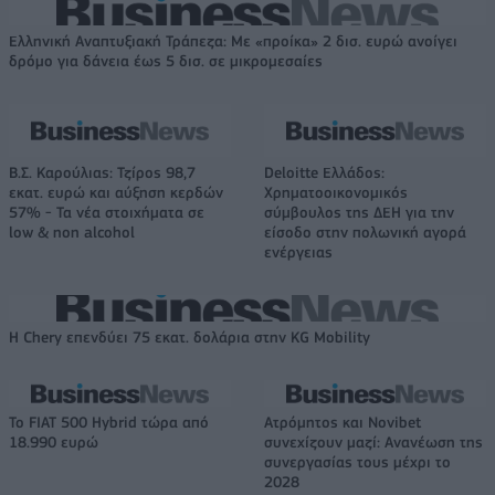
Ελληνική Αναπτυξιακή Τράπεζα: Με «προίκα» 2 δισ. ευρώ ανοίγει
δρόμο για δάνεια έως 5 δισ. σε μικρομεσαίες
Β.Σ. Καρούλιας: Τζίρος 98,7
Deloitte Ελλάδος:
εκατ. ευρώ και αύξηση κερδών
Χρηματοοικονομικός
57% - Τα νέα στοιχήματα σε
σύμβουλος της ΔΕΗ για την
low & non alcohol
είσοδο στην πολωνική αγορά
ενέργειας
Η Chery επενδύει 75 εκατ. δολάρια στην KG Mobility
Το FIAT 500 Hybrid τώρα από
Ατρόμητος και Novibet
18.990 ευρώ
συνεχίζουν μαζί: Ανανέωση της
συνεργασίας τους μέχρι το
2028