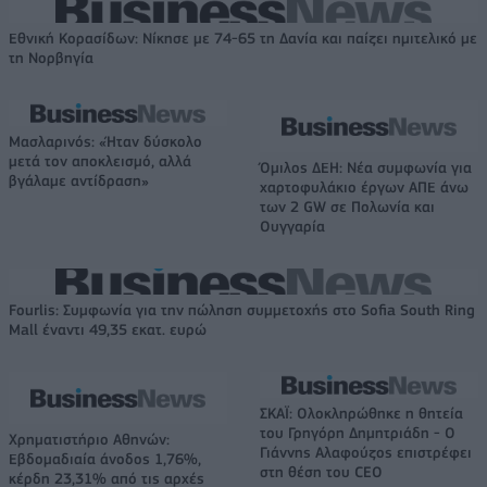
Εθνική Κορασίδων: Νίκησε με 74-65 τη Δανία και παίζει ημιτελικό με
τη Νορβηγία
Μασλαρινός: «Ήταν δύσκολο
μετά τον αποκλεισμό, αλλά
Όμιλος ΔΕΗ: Νέα συμφωνία για
βγάλαμε αντίδραση»
χαρτοφυλάκιο έργων ΑΠΕ άνω
των 2 GW σε Πολωνία και
Ουγγαρία
Fourlis: Συμφωνία για την πώληση συμμετοχής στο Sofia South Ring
Mall έναντι 49,35 εκατ. ευρώ
ΣΚΑΪ: Ολοκληρώθηκε η θητεία
του Γρηγόρη Δημητριάδη - Ο
Χρηματιστήριο Αθηνών:
Γιάννης Αλαφούζος επιστρέφει
Εβδομαδιαία άνοδος 1,76%,
στη θέση του CEO
κέρδη 23,31% από τις αρχές