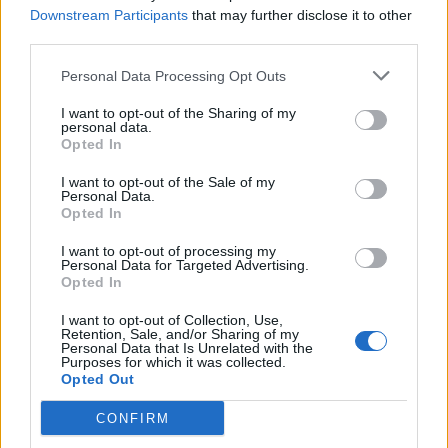
Downstream Participants
that may further disclose it to other
third parties.
Χρηματιστήριο: Στις
Εμπορικός Σύλλογος
2.505,22 μονάδες ο
Πειραιώς: Ζητά τη
Personal Data Processing Opt Outs
Γενικός Δείκτης Τιμών, με
δημιουργία Εθνικού
άνοδο 0,71%
Μηχανισμού Ελέγχου
I want to opt-out of the Sharing of my
personal data.
Εισαγόμενων Προϊόντων
09/07/2026 - 11:14
Opted In
09/07/2026 - 12:09
I want to opt-out of the Sale of my
Personal Data.
Opted In
I want to opt-out of processing my
Personal Data for Targeted Advertising.
Opted In
I want to opt-out of Collection, Use,
Retention, Sale, and/or Sharing of my
Personal Data that Is Unrelated with the
Purposes for which it was collected.
Opted Out
CONFIRM