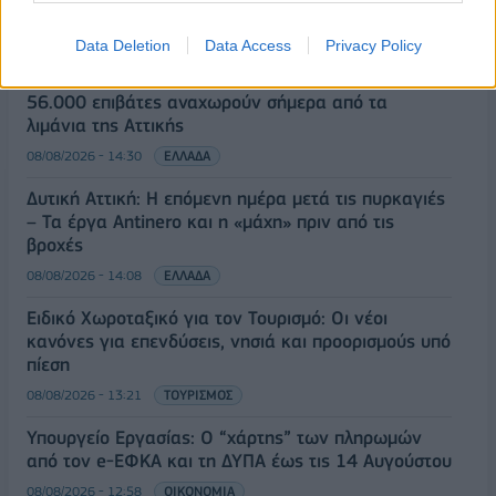
ΡΟΗ ΕΙΔΗΣΕΩΝ
Data Deletion
Data Access
Privacy Policy
Κορυφώνεται η έξοδος του Αυγούστου – Πάνω από
56.000 επιβάτες αναχωρούν σήμερα από τα
λιμάνια της Αττικής
08/08/2026 - 14:30
ΕΛΛΑΔΑ
Δυτική Αττική: Η επόμενη ημέρα μετά τις πυρκαγιές
– Τα έργα Antinero και η «μάχη» πριν από τις
βροχές
08/08/2026 - 14:08
ΕΛΛΑΔΑ
Ειδικό Χωροταξικό για τον Τουρισμό: Οι νέοι
κανόνες για επενδύσεις, νησιά και προορισμούς υπό
πίεση
08/08/2026 - 13:21
ΤΟΥΡΙΣΜΟΣ
Υπουργείο Εργασίας: Ο “χάρτης” των πληρωμών
από τον e-ΕΦΚΑ και τη ΔΥΠΑ έως τις 14 Αυγούστου
08/08/2026 - 12:58
ΟΙΚΟΝΟΜΙΑ