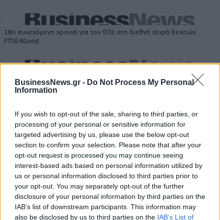
18η συνεχόμενη χρονιά για τον ΟΤΕ στη διεθνή σειρά δεικτών
FTSE4Good
Alpha Bank: Για πρώτη φορά το Αρχαίο Θέατρο Επιδαύρου άνοιξε τις
BusinessNews.gr -
Do Not Process My Personal
πύλες του σε όλους
Information
If you wish to opt-out of the sale, sharing to third parties, or
processing of your personal or sensitive information for
targeted advertising by us, please use the below opt-out
ΠΕΡΙΣΣΌΤΕΡΑ ΣΕ ΑΥΤΉ ΤΗΝ ΚΑΤΗΓΟΡΊΑ
section to confirm your selection. Please note that after your
opt-out request is processed you may continue seeing
interest-based ads based on personal information utilized by
us or personal information disclosed to third parties prior to
your opt-out. You may separately opt-out of the further
disclosure of your personal information by third parties on the
IAB’s list of downstream participants. This information may
also be disclosed by us to third parties on the
IAB’s List of