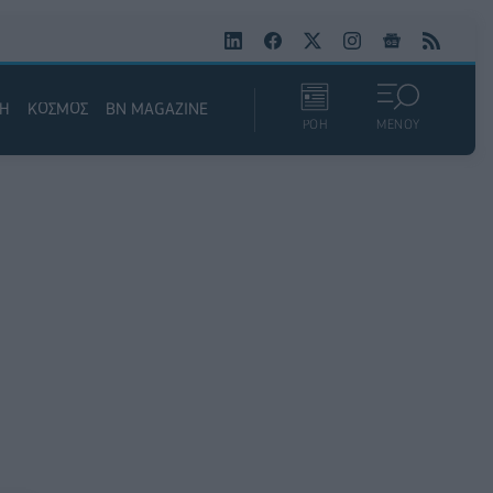
ΚΗ
ΚΟΣΜΟΣ
BN MAGAZINE
ΡΟΗ
ΜΕΝΟΥ