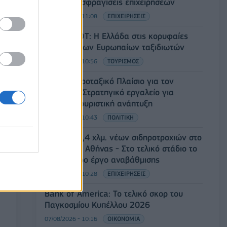
ευρώ και σφραγίσεις επιχειρήσεων
07/08/2026 - 11:08
ΕΠΙΧΕΙΡΗΣΕΙΣ
Έρευνα ΕΟΤ: Η Ελλάδα στις κορυφαίες
επιλογές των Ευρωπαίων ταξιδιωτών
07/08/2026 - 10:56
ΤΟΥΡΙΣΜΟΣ
Ειδικό Χωροταξικό Πλαίσιο για τον
Τουρισμό: Στρατηγικό εργαλείο για
βιώσιμη τουριστική ανάπτυξη
07/08/2026 - 10:43
ΠΟΛΙΤΙΚΗ
ΣΤΑΣΥ: 29,4 χλμ. νέων σιδηροτροχιών στο
Μετρό της Αθήνας - Στο τελικό στάδιο το
μεγαλύτερο έργο αναβάθμισης
07/08/2026 - 10:28
ΕΠΙΧΕΙΡΗΣΕΙΣ
Bank of America: Το τελικό σκορ του
Παγκοσμίου Κυπέλλου 2026
07/08/2026 - 10:16
ΟΙΚΟΝΟΜΙΑ