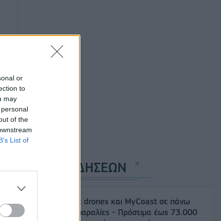
sonal or
ection to
ou may
 personal
out of the
 downstream
B’s List of
ΡΟΗ ΕΙΔΗΣΕΩΝ
Έλεγχοι με drones και MyCoast σε πάνω
από 300 παραλίες - Πρόστιμα έως 73.000