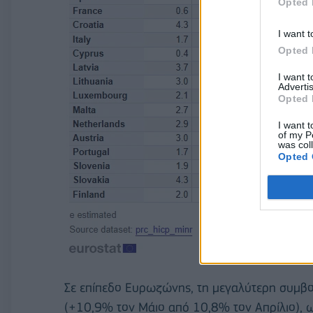
Opted 
I want t
Opted 
I want 
Advertis
Opted 
I want t
of my P
was col
Opted 
Σε επίπεδο Ευρωζώνης, τη μεγαλύτερη συμβολ
(+10,9% τον Μάιο από 10,8% τον Απρίλιο), 