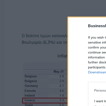
Business
Ο δείκτης τιμών καταναλωτή στην Ελλάδα είνα
If you wish 
Βουλγαρία (6,3%) και τη Λιθουανία (5,1%) να
sensitive in
confirm you
continue se
information 
further disc
participants
Downstream 
Persona
I want t