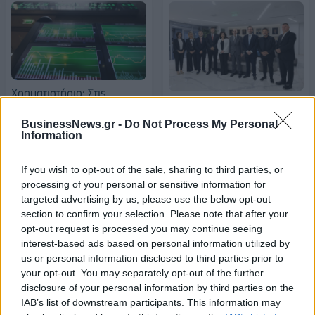
Χρηματιστήριο: Στις
Γ. Μπρατάκος: Οι
2.267,72 μονάδες ο
προοπτικές συνεργασίας
Γενικός Δείκτης Τιμών, με
BusinessNews.gr -
Do Not Process My Personal
Ελλάδας και Αλβανίας
Information
οριακή άνοδο 0,07%
εκτείνονται σε κρίσιμους
22/05/2026 - 15:14
αναπτυξιακούς τομείς
If you wish to opt-out of the sale, sharing to third parties, or
22/05/2026 - 17:04
processing of your personal or sensitive information for
targeted advertising by us, please use the below opt-out
section to confirm your selection. Please note that after your
opt-out request is processed you may continue seeing
interest-based ads based on personal information utilized by
us or personal information disclosed to third parties prior to
your opt-out. You may separately opt-out of the further
disclosure of your personal information by third parties on the
IAB’s list of downstream participants. This information may