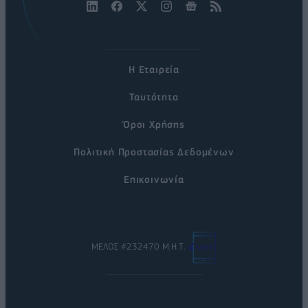
Η Εταιρεία
Ταυτότητα
Όροι Χρήσης
Πολιτική Προστασίας Δεδομένων
Επικοινωνία
ΜΕΛΟΣ #232470 Μ.Η.Τ.