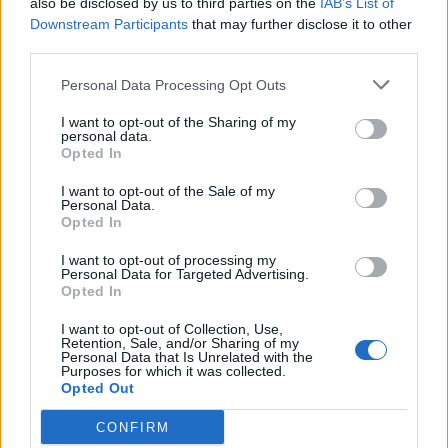
also be disclosed by us to third parties on the
IAB’s List of
Downstream Participants
that may further disclose it to other
third parties.
Personal Data Processing Opt Outs
ΡΟΗ ΕΙΔΗΣΕΩΝ
I want to opt-out of the Sharing of my
personal data.
Opted In
ΥΠΑΑΤ: Επιπλέον 12,5 εκατ. ευρώ στις Περιφέρειες
I want to opt-out of the Sale of my
για την ενίσχυση της βιοασφάλειας
Personal Data.
07/08/2026 - 17:02
ΟΙΚΟΝΟΜΙΑ
Opted In
Deloitte Ελλάδος: Χρηματοοικονομικός σύμβουλος
I want to opt-out of processing my
Personal Data for Targeted Advertising.
της ΔΕΗ για την είσοδο στην πολωνική αγορά
Opted In
ενέργειας
I want to opt-out of Collection, Use,
07/08/2026 - 16:38
ΕΠΙΧΕΙΡΗΣΕΙΣ
Retention, Sale, and/or Sharing of my
Personal Data that Is Unrelated with the
Στρατηγική επένδυση του EFA GROUP στη Fractal
Purposes for which it was collected.
για την ανάπτυξη προηγμένων αμυντικών
Opted Out
τεχνολογιών
CONFIRM
07/08/2026 - 16:11
ΕΠΙΧΕΙΡΗΣΕΙΣ