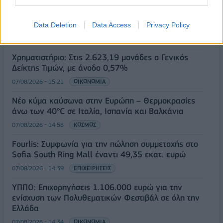
Συνάλλαγμα: Το ευρώ ενισχύεται 0,08%, στα
1,1534 δολάρια
Data Deletion
Data Access
Privacy Policy
07/08/2026 - 15:45
ΟΙΚΟΝΟΜΙΑ
Χρηματιστήριο: Στις 2.623,19 μονάδες ο Γενικός
Δείκτης Τιμών, με άνοδο 0,57%
07/08/2026 - 15:21
ΟΙΚΟΝΟΜΙΑ
Νέο κύμα καύσωνα στην Ευρώπη – Θερμοκρασίες
άνω των 40°C σε Ιταλία, Ισπανία και Βαλκάνια
07/08/2026 - 14:58
ΚΟΣΜΟΣ
Fourlis: Συμφωνία για την πώληση συμμετοχής στο
Sofia South Ring Mall έναντι 49,35 εκατ. ευρώ
07/08/2026 - 14:39
ΕΠΙΧΕΙΡΗΣΕΙΣ
ΥΠΠΟ: Επιχορηγήσεις 1.106.000 ευρώ για την
ενίσχυση των Πολυθεματικών Φεστιβάλ σε όλη την
Ελλάδα
07/08/2026 - 14:34
ΟΙΚΟΝΟΜΙΑ