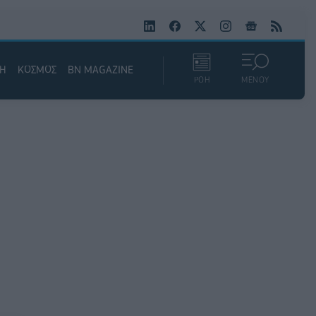
ΚΗ
ΚΟΣΜΟΣ
BN MAGAZINE
ΡΟΗ
ΜΕΝΟΥ