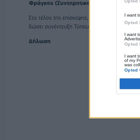
Opted 
Φράγκος (Συντηρητικοί, Ελλάδα)
και
Κώστ
I want t
Στο τέλος της επίσκεψης, στις 28 Μαΐου και 
Opted 
δώσει συνέντευξη Τύπου στο Γραφείο Συνδέσ
I want 
Advertis
Δήλωση
Opted 
I want t
of my P
was col
Opted 