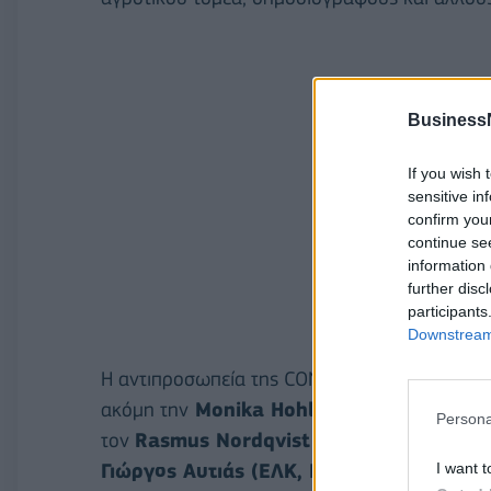
Business
If you wish 
sensitive in
confirm you
continue se
information 
further disc
participants
Downstream 
Η αντιπροσωπεία της CONT, με επικεφαλής το
ακόμη την
Monika Hohlmeier (ΕΛΚ, Γερμαν
Persona
τον
Rasmus Nordqvist (Πράσινοι, Δανία).
I want t
Γιώργος Αυτιάς (ΕΛΚ, Ελλάδα), Γιάννης Μ