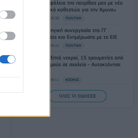
εθνική ασφάλεια της πατρίδας μας με νέο
αναπτυξιακό καθεστώς για την Άμυνα»
07/08/2026 - 09:39
ΠΟΛΙΤΙΚΗ
Νέα στρατηγική συνεργασία της ΓΓ
Επικοινωνίας και Ενημέρωσης με το ΕΙΕ
07/08/2026 - 09:22
ΠΟΛΙΤΙΚΗ
Ταϊλάνδη: Επτά νεκροί, 15 τραυματίες από
πυροβολισμούς σε σχολείο - Αυτοκτόνησε
ο δράστης
07/08/2026 - 09:11
ΚΟΣΜΟΣ
Πειραιάς: Κορυφώνεται η έξοδος των
ΟΛΕΣ ΟΙ ΕΙΔΗΣΕΙΣ
αδειούχων του Αυγούστου
07/08/2026 - 08:54
ΕΛΛΑΔΑ