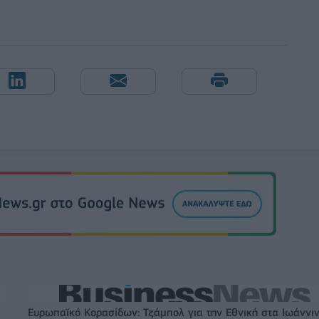
Ευρωπαϊκό Κορασίδων: Τζάμπολ για την Εθνική στα Ιωάννι