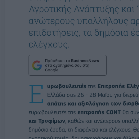
Αγροτικής Ανάπτυξης και 
ανώτερους υπαλλήλους αρμ
επιδοτήσεις, τα δημόσια έ
ελέγχους.
Πρόσθεσε το
BusinessNews
στα αγαπημένα σου στη
Google
Ε
υρωβουλευτές
της
Επιτροπής Ελέ
Ελλάδα στις 26 - 28 Μαΐου για διερ
απάτης και αξιολόγηση των διορθ
ευρωβουλευτές της
επιτροπής CONT
θα συν
και Τροφίμων
, καθώς και ανώτερους υπαλλήλ
δημόσια έσοδα, τη διαφάνεια και ελέγχους. 
αγροτικού τομέα, δημοσιογράφους και άλλου