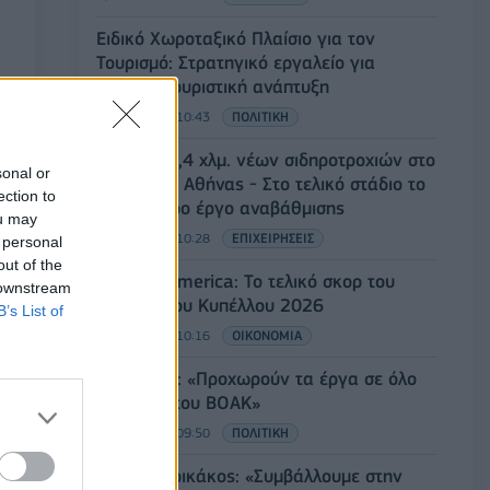
Ειδικό Χωροταξικό Πλαίσιο για τον
Τουρισμό: Στρατηγικό εργαλείο για
βιώσιμη τουριστική ανάπτυξη
07/08/2026 - 10:43
ΠΟΛΙΤΙΚΗ
ΣΤΑΣΥ: 29,4 χλμ. νέων σιδηροτροχιών στο
sonal or
Μετρό της Αθήνας - Στο τελικό στάδιο το
ection to
μεγαλύτερο έργο αναβάθμισης
ou may
07/08/2026 - 10:28
ΕΠΙΧΕΙΡΗΣΕΙΣ
 personal
out of the
Bank of America: Το τελικό σκορ του
 downstream
Παγκοσμίου Κυπέλλου 2026
B’s List of
07/08/2026 - 10:16
ΟΙΚΟΝΟΜΙΑ
Χρ. Δήμας: «Προχωρούν τα έργα σε όλο
το μήκος του ΒΟΑΚ»
07/08/2026 - 09:50
ΠΟΛΙΤΙΚΗ
Τ. Θεοδωρικάκος: «Συμβάλλουμε στην