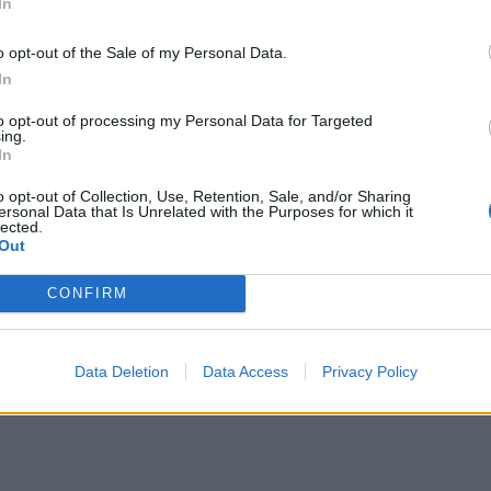
In
ας Αρβανίτης (Η Αριστερά, Ελλάδα).
o opt-out of the Sale of my Personal Data.
ώρα 12:00 (ώρα Ελλάδας), η αντιπροσωπεία θα
In
μου του ΕΚ στην Αθήνα (Λεωφόρος Αμαλίας 8).
to opt-out of processing my Personal Data for Targeted
ing.
In
o opt-out of Collection, Use, Retention, Sale, and/or Sharing
ersonal Data that Is Unrelated with the Purposes for which it
lected.
Out
CONFIRM
Data Deletion
Data Access
Privacy Policy