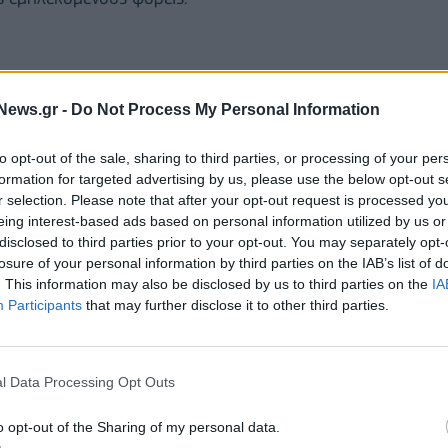
News.gr -
Do Not Process My Personal Information
to opt-out of the sale, sharing to third parties, or processing of your per
formation for targeted advertising by us, please use the below opt-out s
r selection. Please note that after your opt-out request is processed y
eing interest-based ads based on personal information utilized by us or
disclosed to third parties prior to your opt-out. You may separately opt-
losure of your personal information by third parties on the IAB’s list of
. This information may also be disclosed by us to third parties on the
IA
Participants
that may further disclose it to other third parties.
ν
Tomáš Zdechovský (ΕΛΚ, Τσεχία)
περιλαμβάνει
ία),
την Lucia Annunziata (Σοσιαλιστές, Ιταλία) και
l Data Processing Opt Outs
Την αντιπροσωπεία θα συνοδεύσουν επίσης οι
o opt-out of the Sharing of my personal data.
ανιάτης (Σοσιαλιστές, Ελλάδα)
,
Εμμανουήλ