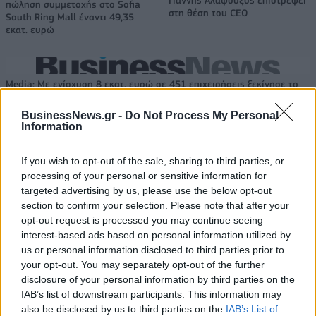
πώληση συμμετοχής στο Sofia
στη θέση του CEO
South Ring Mall έναντι 49,35
εκατ. ευρώ
Media: Με ενίσχυση 8 εκατ. ευρώ σε 451 επιχειρήσεις ξεκίνησε το
πρόγραμμα στήριξης- Κάλυψη εισφορών ΕΔΟΕΑΠ
BusinessNews.gr -
Do Not Process My Personal
Information
Η Toyota φέρνει νέα γενιά
Σε κινεζική… πολιορκία η
If you wish to opt-out of the sale, sharing to third parties, or
μπαταριών για τα υβριδικά της
ευρωπαϊκή
processing of your personal or sensitive information for
αυτοκινητοβιομηχανία
targeted advertising by us, please use the below opt-out
section to confirm your selection. Please note that after your
opt-out request is processed you may continue seeing
Νέο Audi A2 e-tron με στόχο την κορυφή της αποδοτικότητας
interest-based ads based on personal information utilized by
us or personal information disclosed to third parties prior to
your opt-out. You may separately opt-out of the further
disclosure of your personal information by third parties on the
Εθνική Νεανίδων: Απέναντι
«Η οικογένεια Μπας φέρεται να
IAB’s list of downstream participants. This information may
στην Ισλανδία για την 5η θέση
βρίσκεται κοντά στην απόκτηση
also be disclosed by us to third parties on the
IAB’s List of
στο Ευρωμπάσκετ (live stream)
της Βιλερμπάν»