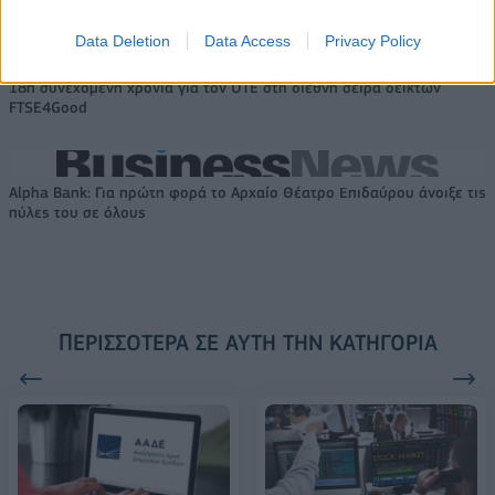
2028
Data Deletion
Data Access
Privacy Policy
18η συνεχόμενη χρονιά για τον ΟΤΕ στη διεθνή σειρά δεικτών
FTSE4Good
Alpha Bank: Για πρώτη φορά το Αρχαίο Θέατρο Επιδαύρου άνοιξε τις
πύλες του σε όλους
ΠΕΡΙΣΣΌΤΕΡΑ ΣΕ ΑΥΤΉ ΤΗΝ ΚΑΤΗΓΟΡΊΑ