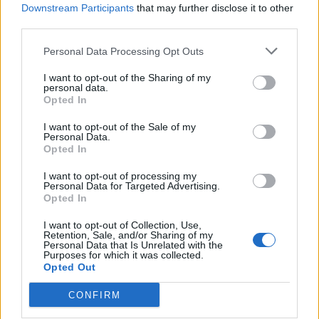
Downstream Participants
that may further disclose it to other
third parties.
Χρηματιστήριο Αθηνών: Εβδομαδιαία άνοδος 1,76%, κέρδη 23,31%
Personal Data Processing Opt Outs
από τις αρχές του έτους
I want to opt-out of the Sharing of my
personal data.
Opted In
I want to opt-out of the Sale of my
Ελληνική Αναπτυξιακή Τράπεζα:
Υπ. Μεταφορών: Οριστική λύση
Personal Data.
Με «προίκα» 2 δισ. ευρώ
στο ζήτημα των πινακίδων
Opted In
ανοίγει δρόμο για δάνεια έως 5
κυκλοφορίας - Τέλος στις
δισ. σε μικρομεσαίες
χρονοβόρες διαδικασίες
I want to opt-out of processing my
Personal Data for Targeted Advertising.
Opted In
I want to opt-out of Collection, Use,
Η Chery επενδύει 75 εκατ. δολάρια στην KG Mobility
Retention, Sale, and/or Sharing of my
Personal Data that Is Unrelated with the
Purposes for which it was collected.
Opted Out
Το FIAT 500 Hybrid τώρα από
Ατρόμητος και Novibet
18.990 ευρώ
συνεχίζουν μαζί: Ανανέωση της
CONFIRM
συνεργασίας τους μέχρι το