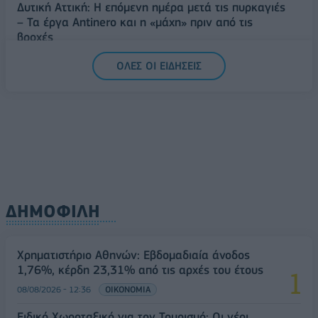
Δυτική Αττική: Η επόμενη ημέρα μετά τις πυρκαγιές
– Τα έργα Antinero και η «μάχη» πριν από τις
βροχές
08/08/2026 - 14:08
ΕΛΛΑΔΑ
ΟΛΕΣ ΟΙ ΕΙΔΗΣΕΙΣ
Ειδικό Χωροταξικό για τον Τουρισμό: Οι νέοι
κανόνες για επενδύσεις, νησιά και προορισμούς υπό
πίεση
08/08/2026 - 13:21
ΤΟΥΡΙΣΜΟΣ
ΔΗΜΟΦΙΛΗ
Χρηματιστήριο Αθηνών: Εβδομαδιαία άνοδος
1,76%, κέρδη 23,31% από τις αρχές του έτους
08/08/2026 - 12:36
ΟΙΚΟΝΟΜΙΑ
Ειδικό Χωροταξικό για τον Τουρισμό: Οι νέοι