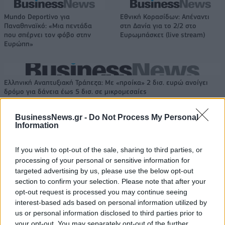
Mundo Deportivo για
Εθνική Κορασίδων: Απέναντι
Παναθηναϊκό: «Μια πεντάδα
στη Δανία για το 2/2 στο
που σπέρνει τον φόβο στην
Ευρωμπάσκετ (live stream)
Ευρώπη»
Ελληνική Αναπτυξιακή Τράπεζα: Με «προίκα» 2 δισ. ευρώ ανοίγει
δρόμο για δάνεια έως 5 δισ. σε μικρομεσαίες
BusinessNews.gr -
Do Not Process My Personal
Information
Β.Σ. Καρούλιας: Τζίρος 98,7
Deloitte Ελλάδος:
If you wish to opt-out of the sale, sharing to third parties, or
εκατ. ευρώ και αύξηση κερδών
Χρηματοοικονομικός
processing of your personal or sensitive information for
57% - Τα νέα στοιχήματα σε
σύμβουλος της ΔΕΗ για την
low & non alcohol
είσοδο στην πολωνική αγορά
targeted advertising by us, please use the below opt-out
ενέργειας
section to confirm your selection. Please note that after your
opt-out request is processed you may continue seeing
interest-based ads based on personal information utilized by
us or personal information disclosed to third parties prior to
Η Chery επενδύει 75 εκατ. δολάρια στην KG Mobility
your opt-out. You may separately opt-out of the further