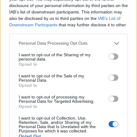
disclosure of your personal information by third parties on the
IAB’s list of downstream participants. This information may
also be disclosed by us to third parties on the
IAB’s List of
Το FIAT 500 Hybrid τώρα από
Ατρόμητος και Novibet
18.990 ευρώ
συνεχίζουν μαζί: Ανανέωση της
Downstream Participants
that may further disclose it to other
συνεργασίας τους μέχρι το
third parties.
2028
Personal Data Processing Opt Outs
I want to opt-out of the Sharing of my
18η συνεχόμενη χρονιά για τον ΟΤΕ στη διεθνή σειρά δεικτών
personal data.
Opted In
FTSE4Good
I want to opt-out of the Sale of my
Personal Data.
Opted In
Alpha Bank: Για πρώτη φορά το Αρχαίο Θέατρο Επιδαύρου άνοιξε τις
πύλες του σε όλους
I want to opt-out of processing my
Personal Data for Targeted Advertising.
Opted In
I want to opt-out of Collection, Use,
Retention, Sale, and/or Sharing of my
Personal Data that Is Unrelated with the
ΠΕΡΙΣΣΌΤΕΡΑ ΣΕ ΑΥΤΉ ΤΗΝ ΚΑΤΗΓΟΡΊΑ
Purposes for which it was collected.
Opted Out