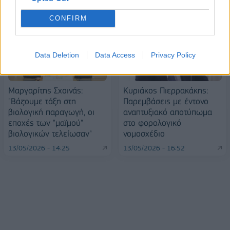
CONFIRM
Data Deletion
Data Access
Privacy Policy
Μαργαρίτης Σχοινάς:
Κυριάκος Πιερρακάκης:
"Βάζουμε τάξη στη
Παρεμβάσεις με έντονο
βιολογική παραγωγή, οι
αναπτυξιακό αποτύπωμα
εποχές των "μαϊμού"
στο φορολογικό
βιολογικών τελείωσαν"
νομοσχέδιο
13/05/2026 - 14:25
13/05/2026 - 16:52