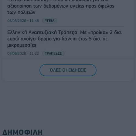
αξιοποίηση των δεδομένων υγείας προς όφελος
των πολιτών
08/08/2026 - 11:48
ΥΓΕΙΑ
Ελληνική Αναπτυξιακή Τράπεζα: Με «προίκα» 2 δισ.
ευρώ ανοίγει δρόμο για δάνεια έως 5 δισ. σε
μικρομεσαίες
08/08/2026 - 11:22
ΤΡΑΠΕΖΕΣ
5G παντού, 6G στον ορίζοντα: Πού βρίσκεται η
ΟΛΕΣ ΟΙ ΕΙΔΗΣΕΙΣ
Ελλάδα στη μεγάλη τεχνολογική μετάβαση
08/08/2026 - 10:54
ΤΕΧΝΟΛΟΓΙΑ
ΔΗΜΟΦΙΛΗ