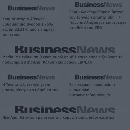
ΣΚΑΪ: Ολοκληρώθηκε η θητεία
του Γρηγόρη Δημητριάδη - Ο
Χρηματιστήριο Αθηνών:
Γιάννης Αλαφούζος επιστρέφει
Εβδομαδιαία άνοδος 1,76%,
στη θέση του CEO
κέρδη 23,31% από τις αρχές
του έτους
Media: Με ενίσχυση 8 εκατ. ευρώ σε 451 επιχειρήσεις ξεκίνησε το
πρόγραμμα στήριξης- Κάλυψη εισφορών ΕΔΟΕΑΠ
Η Toyota φέρνει νέα γενιά
Σε κινεζική… πολιορκία η
μπαταριών για τα υβριδικά της
ευρωπαϊκή
αυτοκινητοβιομηχανία
Νέο Audi A2 e-tron με στόχο την κορυφή της αποδοτικότητας