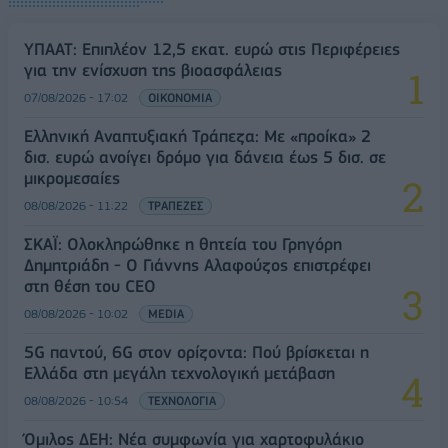
ΥΠΑΑΤ: Επιπλέον 12,5 εκατ. ευρώ στις Περιφέρειες
για την ενίσχυση της βιοασφάλειας
07/08/2026 - 17:02
ΟΙΚΟΝΟΜΙΑ
Ελληνική Αναπτυξιακή Τράπεζα: Με «προίκα» 2
δισ. ευρώ ανοίγει δρόμο για δάνεια έως 5 δισ. σε
μικρομεσαίες
08/08/2026 - 11:22
ΤΡΑΠΕΖΕΣ
ΣΚΑΪ: Ολοκληρώθηκε η θητεία του Γρηγόρη
Δημητριάδη - Ο Γιάννης Αλαφούζος επιστρέφει
στη θέση του CEO
08/08/2026 - 10:02
MEDIA
5G παντού, 6G στον ορίζοντα: Πού βρίσκεται η
Ελλάδα στη μεγάλη τεχνολογική μετάβαση
08/08/2026 - 10:54
ΤΕΧΝΟΛΟΓΙΑ
Όμιλος ΔΕΗ: Νέα συμφωνία για χαρτοφυλάκιο