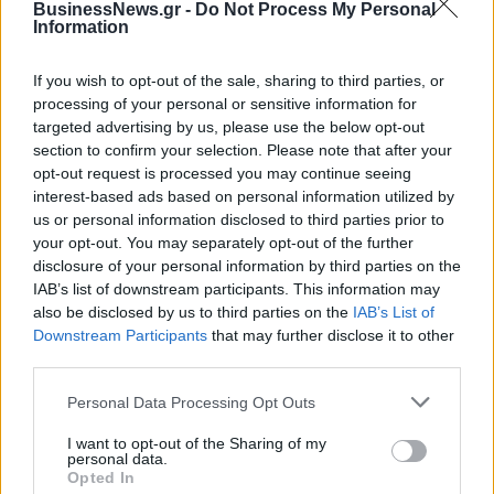
BusinessNews.gr -
Do Not Process My Personal
Information
Η Chery επενδύει 75 εκατ. δολάρια στην KG Mobility
If you wish to opt-out of the sale, sharing to third parties, or
processing of your personal or sensitive information for
targeted advertising by us, please use the below opt-out
Το FIAT 500 Hybrid τώρα από
Ατρόμητος και Novibet
section to confirm your selection. Please note that after your
18.990 ευρώ
συνεχίζουν μαζί: Ανανέωση της
opt-out request is processed you may continue seeing
συνεργασίας τους μέχρι το
2028
interest-based ads based on personal information utilized by
us or personal information disclosed to third parties prior to
your opt-out. You may separately opt-out of the further
disclosure of your personal information by third parties on the
18η συνεχόμενη χρονιά για τον ΟΤΕ στη διεθνή σειρά δεικτών
IAB’s list of downstream participants. This information may
FTSE4Good
also be disclosed by us to third parties on the
IAB’s List of
Downstream Participants
that may further disclose it to other
third parties.
Alpha Bank: Για πρώτη φορά το Αρχαίο Θέατρο Επιδαύρου άνοιξε τις
Personal Data Processing Opt Outs
πύλες του σε όλους
I want to opt-out of the Sharing of my
personal data.
Opted In