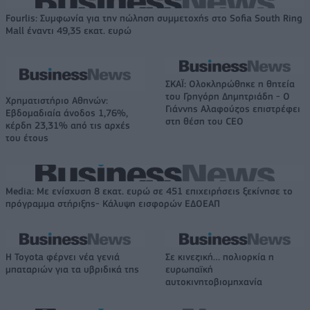
Fourlis: Συμφωνία για την πώληση συμμετοχής στο Sofia South Ring
Mall έναντι 49,35 εκατ. ευρώ
ΣΚΑΪ: Ολοκληρώθηκε η θητεία
του Γρηγόρη Δημητριάδη - Ο
Χρηματιστήριο Αθηνών:
Γιάννης Αλαφούζος επιστρέφει
Εβδομαδιαία άνοδος 1,76%,
στη θέση του CEO
κέρδη 23,31% από τις αρχές
του έτους
Media: Με ενίσχυση 8 εκατ. ευρώ σε 451 επιχειρήσεις ξεκίνησε το
πρόγραμμα στήριξης- Κάλυψη εισφορών ΕΔΟΕΑΠ
Η Toyota φέρνει νέα γενιά
Σε κινεζική… πολιορκία η
μπαταριών για τα υβριδικά της
ευρωπαϊκή
αυτοκινητοβιομηχανία