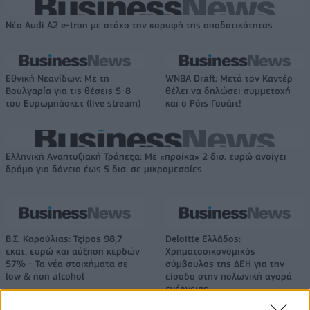
Νέο Audi A2 e-tron με στόχο την κορυφή της αποδοτικότητας
Εθνική Νεανίδων: Με τη
WNBA Draft: Μετά τον Καντέρ
Βουλγαρία για τις θέσεις 5-8
θέλει να δηλώσει συμμετοχή
του Ευρωμπάσκετ (live stream)
και ο Ρόις Γουάιτ!
Ελληνική Αναπτυξιακή Τράπεζα: Με «προίκα» 2 δισ. ευρώ ανοίγει
δρόμο για δάνεια έως 5 δισ. σε μικρομεσαίες
Β.Σ. Καρούλιας: Τζίρος 98,7
Deloitte Ελλάδος:
εκατ. ευρώ και αύξηση κερδών
Χρηματοοικονομικός
57% - Τα νέα στοιχήματα σε
σύμβουλος της ΔΕΗ για την
low & non alcohol
είσοδο στην πολωνική αγορά
ενέργειας