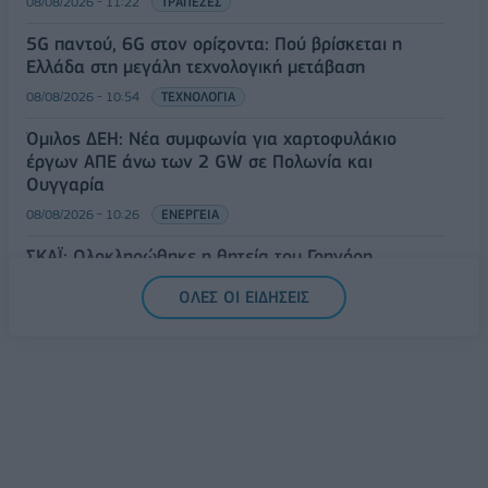
08/08/2026 - 11:22
ΤΡΑΠΕΖΕΣ
5G παντού, 6G στον ορίζοντα: Πού βρίσκεται η
Ελλάδα στη μεγάλη τεχνολογική μετάβαση
08/08/2026 - 10:54
ΤΕΧΝΟΛΟΓΙΑ
Όμιλος ΔΕΗ: Νέα συμφωνία για χαρτοφυλάκιο
έργων ΑΠΕ άνω των 2 GW σε Πολωνία και
Ουγγαρία
08/08/2026 - 10:26
ΕΝΕΡΓΕΙΑ
ΣΚΑΪ: Ολοκληρώθηκε η θητεία του Γρηγόρη
Δημητριάδη - Ο Γιάννης Αλαφούζος επιστρέφει στη
ΟΛΕΣ ΟΙ ΕΙΔΗΣΕΙΣ
θέση του CEO
08/08/2026 - 10:02
MEDIA