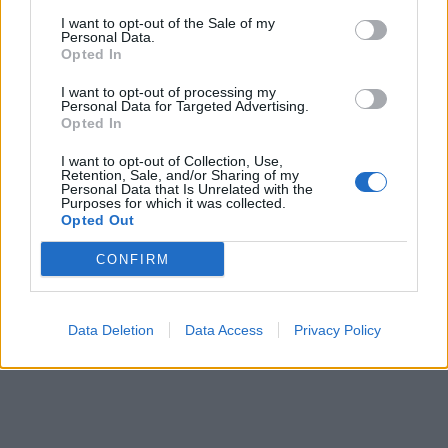
I want to opt-out of the Sale of my
ΠΕΡΙΣΣΌΤΕΡΑ ΣΕ ΑΥΤΉ ΤΗΝ ΚΑΤΗΓΟΡΊΑ
Personal Data.
Opted In
I want to opt-out of processing my
Personal Data for Targeted Advertising.
Opted In
I want to opt-out of Collection, Use,
Retention, Sale, and/or Sharing of my
Personal Data that Is Unrelated with the
Purposes for which it was collected.
Καταργείται η υποχρέωση
Opted Out
Χρηματιστήριο: Στις
υποβολής συμφωνητικών
1.996,88 μονάδες ο
για επιχειρήσεις με
CONFIRM
Γενικός Δείκτης Τιμών, με
Ψηφιακό Πελατολόγιο
πτώση 0,41%
31/10/2025 - 16:50
31/10/2025 - 14:57
Data Deletion
Data Access
Privacy Policy