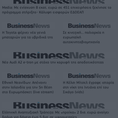
Media: Με ενίσχυση 8 εκατ. ευρώ σε 451 επιχειρήσεις ξεκίνησε το
πρόγραμμα στήριξης- Κάλυψη εισφορών ΕΔΟΕΑΠ
Η Toyota φέρνει νέα γενιά
Σε κινεζική… πολιορκία η
μπαταριών για τα υβριδικά της
ευρωπαϊκή
αυτοκινητοβιομηχανία
Νέο Audi A2 e-tron με στόχο την κορυφή της αποδοτικότητας
Εθνική Νεανίδων: Απέναντι
Η Κέλσι Μίτσελ έγραψε ιστορία
στην Ισλανδία για την 5η θέση
στη νίκη της Ιντιάνα επί του
στο Ευρωμπάσκετ (live stream)
Σικάγο (vids)
Ελληνική Αναπτυξιακή Τράπεζα: Με «προίκα» 2 δισ. ευρώ ανοίγει
δρόμο για δάνεια έως 5 δισ. σε μικρομεσαίες