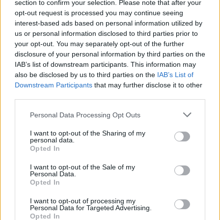
22/02/2016 - 02:00
section to confirm your selection. Please note that after your
opt-out request is processed you may continue seeing
interest-based ads based on personal information utilized by
us or personal information disclosed to third parties prior to
your opt-out. You may separately opt-out of the further
disclosure of your personal information by third parties on the
IAB’s list of downstream participants. This information may
also be disclosed by us to third parties on the
IAB’s List of
Downstream Participants
that may further disclose it to other
third parties.
Personal Data Processing Opt Outs
I want to opt-out of the Sharing of my
personal data.
ΡΟΗ ΕΙΔΗΣΕΩΝ
Opted In
I want to opt-out of the Sale of my
Personal Data.
Αλ. Τσίπρας: Στις 2 Σεπτεμβρίου η παρουσίαση του
Opted In
οικονομικού προγράμματος της ΕΛ.Α.Σ. στη
Θεσσαλονίκη
I want to opt-out of processing my
Personal Data for Targeted Advertising.
09/08/2026 - 10:03
ΠΟΛΙΤΙΚΗ
Opted In