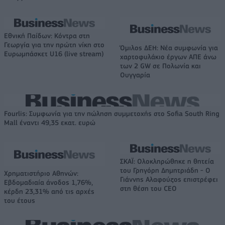
Εθνική Παίδων: Κόντρα στη
Γεωργία για την πρώτη νίκη στο
Όμιλος ΔΕΗ: Νέα συμφωνία για
Ευρωμπάσκετ U16 (live stream)
χαρτοφυλάκιο έργων ΑΠΕ άνω
των 2 GW σε Πολωνία και
Ουγγαρία
Fourlis: Συμφωνία για την πώληση συμμετοχής στο Sofia South Ring
Mall έναντι 49,35 εκατ. ευρώ
ΣΚΑΪ: Ολοκληρώθηκε η θητεία
του Γρηγόρη Δημητριάδη - Ο
Χρηματιστήριο Αθηνών:
Γιάννης Αλαφούζος επιστρέφει
Εβδομαδιαία άνοδος 1,76%,
στη θέση του CEO
κέρδη 23,31% από τις αρχές
του έτους