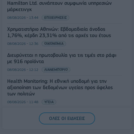
Hamilton Ltd. συνάπτουν συμφωνία υπηρεσιών
μάρκετινγκ
08/08/2026 - 13:44
ΕΠΙΧΕΙΡΗΣΕΙΣ
Χρηματιστήριο Αθηνών: Εβδομαδιαία άνοδος
1,76%, κέρδη 23,31% από τις αρχές του έτους
08/08/2026 - 12:36
ΟΙΚΟΝΟΜΙΑ
Διευρύνεται η πρωτοβουλία για τις τιμές στο ράφι
με 916 προϊόντα
08/08/2026 - 12:12
ΛΙΑΝΕΜΠΟΡΙΟ
Health Monitoring: Η εθνική υποδομή για την
αξιοποίηση των δεδομένων υγείας προς όφελος
των πολιτών
08/08/2026 - 11:48
ΥΓΕΙΑ
Ελληνική Αναπτυξιακή Τράπεζα: Με «προίκα» 2 δισ.
ΟΛΕΣ ΟΙ ΕΙΔΗΣΕΙΣ
ευρώ ανοίγει δρόμο για δάνεια έως 5 δισ. σε
μικρομεσαίες