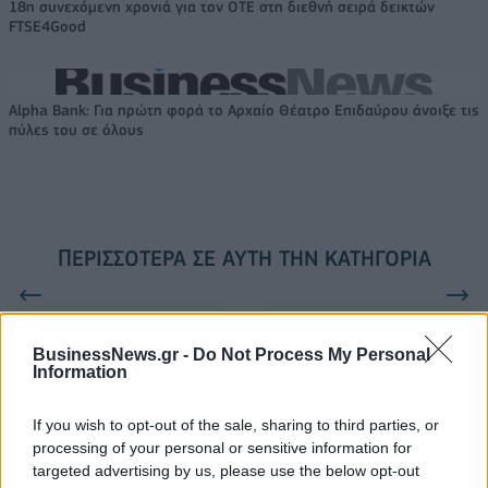
18η συνεχόμενη χρονιά για τον ΟΤΕ στη διεθνή σειρά δεικτών
FTSE4Good
Alpha Bank: Για πρώτη φορά το Αρχαίο Θέατρο Επιδαύρου άνοιξε τις
πύλες του σε όλους
ΠΕΡΙΣΣΌΤΕΡΑ ΣΕ ΑΥΤΉ ΤΗΝ ΚΑΤΗΓΟΡΊΑ
BusinessNews.gr -
Do Not Process My Personal
Information
Στ. Θεοδωράκης: Η χώρα
Νέος πρόεδρος του
If you wish to opt-out of the sale, sharing to third parties, or
βαδίζει σε ναρκοπέδιο
Μεγάρου Μουσικής
processing of your personal or sensitive information for
Αθηνών ο Ν. Θεοχαράκης
22/02/2016 - 02:00
targeted advertising by us, please use the below opt-out