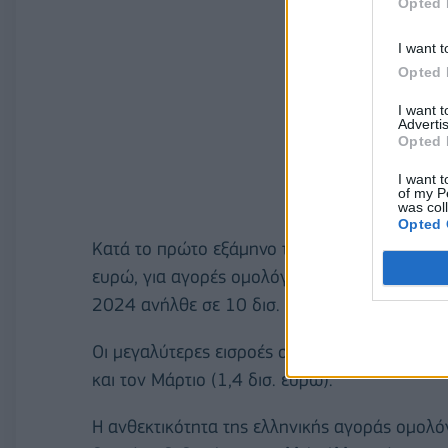
Opted 
I want t
Opted 
I want 
Advertis
Opted 
I want t
of my P
was col
Opted 
Κατά το πρώτο εξάμηνο του 2025 υπήρξε ροή
ευρώ, για αγορές ομολόγων και εντόκων γραμ
2024 ανήλθε σε 10 δισ. ευρώ.
Οι μεγαλύτερες εισροές σημειώθηκαν τον Ιανου
και τον Μάρτιο (1,4 δισ. ευρώ).
Η ανθεκτικότητα της ελληνικής αγοράς ομολόγ