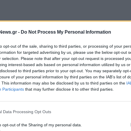
News.gr -
Do Not Process My Personal Information
ευταία στις διεθνείς αγορές ομολόγων, η εγχώρια
εκτική.
to opt-out of the sale, sharing to third parties, or processing of your per
formation for targeted advertising by us, please use the below opt-out s
στην αγορά ομολόγων, τόνιζαν αναλυτές στο
r selection. Please note that after your opt-out request is processed y
κόσμιες αγορές κλονίζονταν από την ανησυχία για
eing interest-based ads based on personal information utilized by us or
disclosed to third parties prior to your opt-out. You may separately opt-
λογα σημείωσαν ράλι.
losure of your personal information by third parties on the IAB’s list of
. This information may also be disclosed by us to third parties on the
IA
ην αρχή του χρόνου ήταν στα επίπεδα των 85 και 90
Participants
that may further disclose it to other third parties.
να δανείζεται φθηνότερα ακόμη και από την Ιταλία
l Data Processing Opt Outs
o opt-out of the Sharing of my personal data.