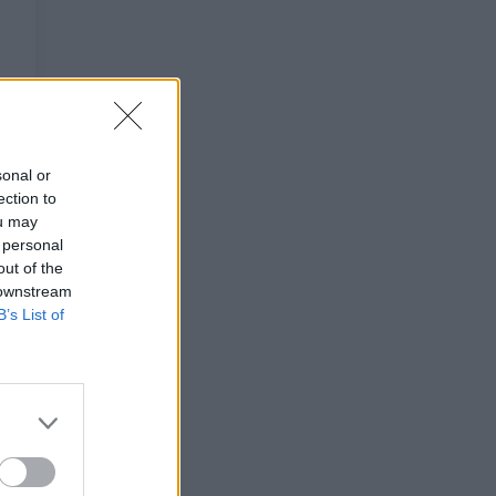
sonal or
ection to
ou may
 personal
out of the
 downstream
B’s List of