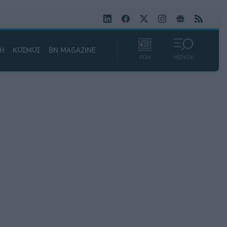
ΚΗ
ΚΟΣΜΟΣ
BN MAGAZINE
ΡΟΗ
ΜΕΝΟΥ