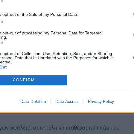
In
o opt-out of the Sale of my Personal Data.
In
to opt-out of processing my Personal Data for Targeted
ing.
In
o opt-out of Collection, Use, Retention, Sale, and/or Sharing
ersonal Data that Is Unrelated with the Purposes for which it
lected.
Out
 κεφαλαίων από το εξωτερικό ύψους 7,5 δισ.
CONFIRM
ματίων, όταν το αντίστοιχο ποσό για ολόκληρο το
Data Deletion
Data Access
Privacy Policy
άριο (3,5 δισ. ευρώ), τον Ιούνιο (1,6 δισ. ευρώ )
ων οφείλεται στην πολιτική σταθερότητα ( κάτι που