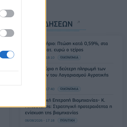
ΡΟΗ ΕΙΔΗΣΕΩΝ
Χρηματιστήριο: Πτώση κατά 0,59%, στα
320,42 εκατ. ευρώ ο τζίρος
06/08/2026 - 18:10
ΟΙΚΟΝΟΜΙΑ
ΟΠΕΚΑ: Αύριο η δεύτερη πληρωμή των
δικαιούχων του Λογαριασμού Αγροτικής
Εστίας
06/08/2026 - 17:40
ΟΙΚΟΝΟΜΙΑ
Κυβερνητική Επιτροπή Βιομηχανίας- Κ.
Μητσοτάκης: Στρατηγική προτεραιότητα η
ενίσχυση της βιομηχανίας
06/08/2026 - 17:18
ΠΟΛΙΤΙΚΗ