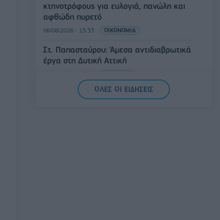
κτηνοτρόφους για ευλογιά, πανώλη και
αφθώδη πυρετό
06/08/2026 - 15:33
ΟΙΚΟΝΟΜΙΑ
Στ. Παπασταύρου: Άμεσα αντιδιαβρωτικά
έργα στη Δυτική Αττική
06/08/2026 - 15:17
ΠΟΛΙΤΙΚΗ
ΟΛΕΣ ΟΙ ΕΙΔΗΣΕΙΣ
Συνάλλαγμα: Το ευρώ υποχωρεί κατά
0,11%, στα 1,1541 δολάρια
06/08/2026 - 14:59
ΟΙΚΟΝΟΜΙΑ