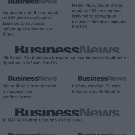
Media: Με ενίσχυση 8 εκατ.
ευρώ σε 451 επιχειρήσεις
Χρηματοδότηση 8 εκατ. ευρώ
ξεκίνησε το πρόγραμμα
σε 843 μέσα ενημέρωσης-
στήριξης- Κάλυψη εισφορών
Ξεκίνησε το πενταετές
ΕΔΟΕΑΠ
πρόγραμμα ενίσχυσης του
Τύπου
IAB Hellas: Νέα Διοικούσα Επιτροπή και νέο Διοικητικό Συμβούλιο -
Πρόεδρος ο Γαληνός Γιαγλής
Νέο Audi A2 e-tron με στόχο
Η Chery επενδύει 75 εκατ.
την κορυφή της
δολάρια στην KG Mobility
αποδοτικότητας
Το FIAT 500 Hybrid τώρα από 18.990 ευρώ