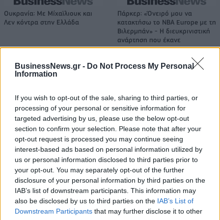
Ουκρανία: Με Μίχαϊλιουκ και
Πάρκερ: «Όνειρό μου να
Λεν κόντρα στην Ελλάδα
κατακτήσω το ΝΒΑ Europe με τη
Βιλερμπάν» - Η διευκρινιστική
ανάρτηση που έκανε
BusinessNews.gr -
Do Not Process My Personal
Information
HELLENiQ ENERGY: Κέρδη 393 εκατ. ευρώ στο α' εξάμηνο – Στα 734
εκατ. ευρώ τα EBITDA
If you wish to opt-out of the sale, sharing to third parties, or
processing of your personal or sensitive information for
targeted advertising by us, please use the below opt-out
section to confirm your selection. Please note that after your
Viohalco: Αυξημένος κατά 14%
ΥΠΕΘΟΟ: Νέες επενδύσεις 1
opt-out request is processed you may continue seeing
ο τζίρος στο α' εξάμηνο, στα 4,3
δισ. ευρώ ως το 2028 για την
interest-based ads based on personal information utilized by
δισ. ευρώ – Στα 446 εκατ. ευρώ
Ενέργεια
us or personal information disclosed to third parties prior to
τα EBITDA
your opt-out. You may separately opt-out of the further
disclosure of your personal information by third parties on the
IAB’s list of downstream participants. This information may
Η συμφωνία Arval-Athlon αναδιαμορφώνει την αγορά leasing
also be disclosed by us to third parties on the
IAB’s List of
Downstream Participants
that may further disclose it to other