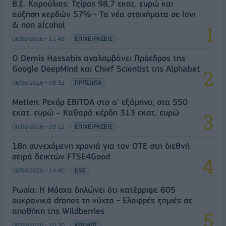
Β.Σ. Καρούλιας: Τζίρος 98,7 εκατ. ευρώ και
αύξηση κερδών 57% - Τα νέα στοιχήματα σε low
& non alcohol
06/08/2026 - 11:48
ΕΠΙΧΕΙΡΗΣΕΙΣ
Ο Demis Hassabis αναλαμβάνει Πρόεδρος της
Google DeepMind και Chief Scientist της Alphabet
06/08/2026 - 09:32
ΠΡΟΣΩΠΑ
Metlen: Ρεκόρ EBITDA στο α' εξάμηνο, στα 550
εκατ. ευρώ – Καθαρά κέρδη 313 εκατ. ευρώ
06/08/2026 - 09:12
ΕΠΙΧΕΙΡΗΣΕΙΣ
18η συνεχόμενη χρονιά για τον ΟΤΕ στη διεθνή
σειρά δεικτών FTSE4Good
06/08/2026 - 14:40
ESG
Ρωσία: Η Μόσχα δηλώνει ότι κατέρριψε 605
ουκρανικά drones τη νύχτα - Ελαφρές ζημιές σε
αποθήκη της Wildberries
06/08/2026 - 10:30
ΚΟΣΜΟΣ