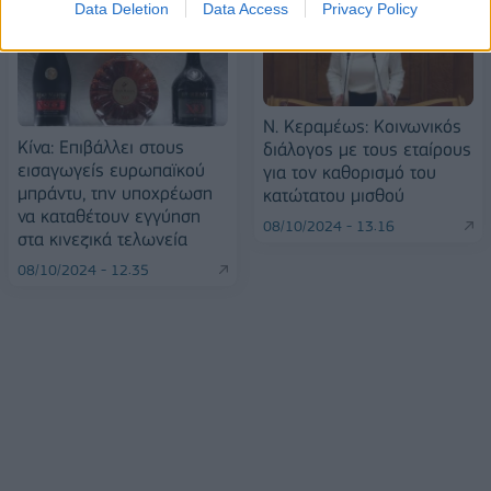
Data Deletion
Data Access
Privacy Policy
Ν. Κεραμέως: Κοινωνικός
Κίνα: Επιβάλλει στους
διάλογος με τους εταίρους
εισαγωγείς ευρωπαϊκού
για τον καθορισμό του
μπράντυ, την υποχρέωση
κατώτατου μισθού
να καταθέτουν εγγύηση
08/10/2024 - 13:16
στα κινεζικά τελωνεία
08/10/2024 - 12:35