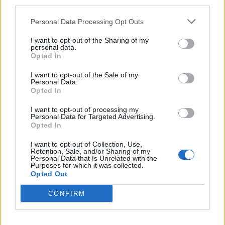
third parties.
VW: Η δύσκολη εξίσωση της
18η συνεχόμενη χρονιά για τον
Personal Data Processing Opt Outs
αναδιάρθρωσης
ΟΤΕ στη διεθνή σειρά δεικτών
FTSE4Good
I want to opt-out of the Sharing of my
personal data.
Opted In
I want to opt-out of the Sale of my
Alpha Bank: Για πρώτη φορά το Αρχαίο Θέατρο Επιδαύρου άνοιξε τις
Personal Data.
πύλες του σε όλους
Opted In
I want to opt-out of processing my
Personal Data for Targeted Advertising.
ESG Report 2025: Πώς η ΑΒ Βασιλόπουλος μετατρέπει τη
Opted In
βιωσιμότητα σε καθημερινή πράξη
I want to opt-out of Collection, Use,
Retention, Sale, and/or Sharing of my
Personal Data that Is Unrelated with the
Purposes for which it was collected.
Opted Out
ΠΕΡΙΣΣΌΤΕΡΑ ΣΕ ΑΥΤΉ ΤΗΝ ΚΑΤΗΓΟΡΊΑ
CONFIRM