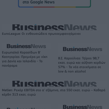
EuroLeague: Οι ενθουσιώδεις πρωτοεμφανιζόμενοι
Ευρωπαϊκό Κορασίδων Β'
Κατηγορίας: Πρεμιέρα με νίκη
Β.Σ. Καρούλιας: Τζίρος 98,7
για Δανία και Ισλανδία - Το
εκατ. ευρώ και αύξηση κερδών
πανόραμα
57% - Τα νέα στοιχήματα σε
low & non alcohol
Metlen: Ρεκόρ EBITDA στο α' εξάμηνο, στα 550 εκατ. ευρώ – Καθαρά
κέρδη 313 εκατ. ευρώ