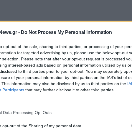
News.gr -
Do Not Process My Personal Information
ωση με θέμα «Δύο αγορές, μια αποστολή:
 υγείας», η κ. Ράπτη σημείωσε ότι πρόθεση της
to opt-out of the sale, sharing to third parties, or processing of your per
ο άμεσο μέλλον τα πεδία της ακμάζουσας
formation for targeted advertising by us, please use the below opt-out s
r selection. Please note that after your opt-out request is processed y
ι την καινοτομία.
eing interest-based ads based on personal information utilized by us or
disclosed to third parties prior to your opt-out. You may separately opt-
συνεργασία των δύο χωρών εισήλθε σε νέα και πιο
losure of your personal information by third parties on the IAB’s list of
τας έρευνα στο πλαίσιο κοινών έργων ενώ
. This information may also be disclosed by us to third parties on the
IA
Participants
that may further disclose it to other third parties.
ης λογισμικού που δραστηριοποιούνται στα
ion hub.
l Data Processing Opt Outs
ο τρίτο διακρατικό πρόγραμμα για ερευνητικά έργα
πό κάθε χώρα, ύψους 4 εκ. ευρώ. Ερωτηθείσα
o opt-out of the Sharing of my personal data.
ι η Ελλάδα για την προσέλκυση επενδύσεων,