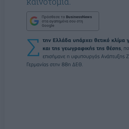
καινοτομία.
Πρόσθεσε το
BusinessNews
στα αγαπημένα σου στη
Google
Σ
την Ελλάδα υπάρχει θετικό κλίμα
και της γεωγραφικής της θέσης
, π
επισήμανε η υφυπουργός Ανάπτυξης Ζ
Γερμανίας στην 88η ΔΕΘ.