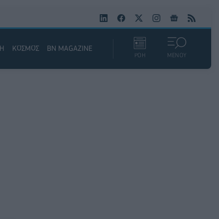
ΚΗ
ΚΟΣΜΟΣ
BN MAGAZINE
ΡΟΗ
ΜΕΝΟΥ