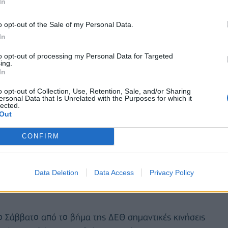
In
ις, η χώρα μας προφέρει υψηλή ποιότητα ζωής,
o opt-out of the Sale of my Personal Data.
αρτισμένο επιστημονικό δυναμικό που είναι και
In
to opt-out of processing my Personal Data for Targeted
ing.
In
o opt-out of Collection, Use, Retention, Sale, and/or Sharing
ersonal Data that Is Unrelated with the Purposes for which it
lected.
Out
CONFIRM
Data Deletion
Data Access
Privacy Policy
ο Σάββατο από το βήμα της ΔΕΘ σημαντικές κινήσεις