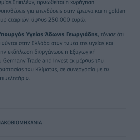
ομίας.Επιπλέον, προωθείται η χορήγηση
οθέσεις για επενδύσεις στην έρευνα και η golden
t up εταιριών, ύψους 250.000 ευρώ.
Υπουργός Υγείας Άδωνις Γεωργιάδης,
τόνισε ότι
ιούνται στην Ελλάδα στον τομέα της υγείας και
ς.Την εκδήλωση διοργάνωσε η Εξαγωγική
ου Germany Trade and Invest εκ μέρους του
οστασίας του Κλίματος, σε συνεργασία με το
πιμελητήριο.
ΑΚΟΒΙΟΜΗΧΑΝΙΑ