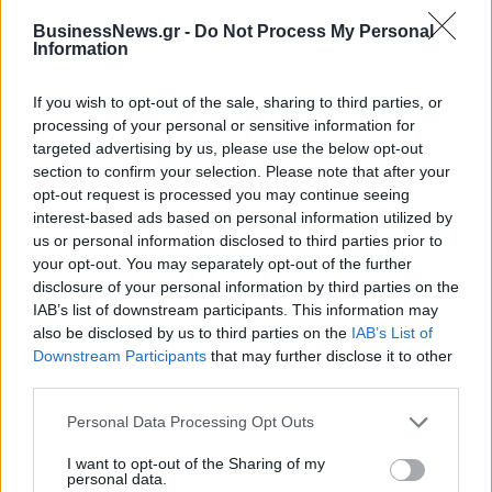
μπαταριών για τα υβριδικά της
ευρωπαϊκή
αυτοκινητοβιομηχανία
BusinessNews.gr -
Do Not Process My Personal
Information
If you wish to opt-out of the sale, sharing to third parties, or
Νέο Audi A2 e-tron με στόχο την κορυφή της αποδοτικότητας
processing of your personal or sensitive information for
targeted advertising by us, please use the below opt-out
section to confirm your selection. Please note that after your
opt-out request is processed you may continue seeing
Σασλόγλου: «Ξεχνάμε ό,τι έγινε
Εθνική Κορασίδων: Νίκησε με
και προχωράμε»
74-65 τη Δανία και παίζει
interest-based ads based on personal information utilized by
ημιτελικό με τη Νορβηγία
us or personal information disclosed to third parties prior to
your opt-out. You may separately opt-out of the further
disclosure of your personal information by third parties on the
IAB’s list of downstream participants. This information may
Ελληνική Αναπτυξιακή Τράπεζα: Με «προίκα» 2 δισ. ευρώ ανοίγει
also be disclosed by us to third parties on the
IAB’s List of
δρόμο για δάνεια έως 5 δισ. σε μικρομεσαίες
Downstream Participants
that may further disclose it to other
third parties.
Personal Data Processing Opt Outs
Β.Σ. Καρούλιας: Τζίρος 98,7
Deloitte Ελλάδος:
I want to opt-out of the Sharing of my
εκατ. ευρώ και αύξηση κερδών
Χρηματοοικονομικός
personal data.
57% - Τα νέα στοιχήματα σε
σύμβουλος της ΔΕΗ για την