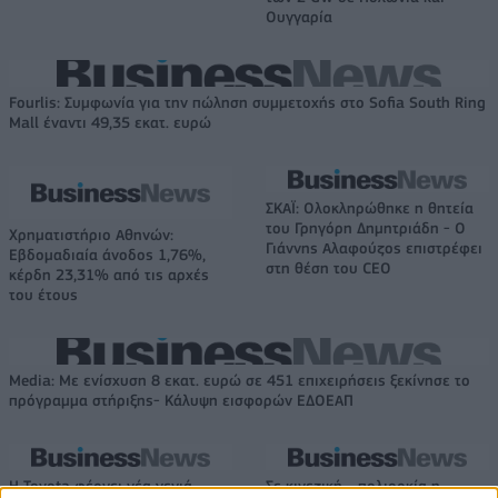
Ουγγαρία
Fourlis: Συμφωνία για την πώληση συμμετοχής στο Sofia South Ring
Mall έναντι 49,35 εκατ. ευρώ
ΣΚΑΪ: Ολοκληρώθηκε η θητεία
του Γρηγόρη Δημητριάδη - Ο
Χρηματιστήριο Αθηνών:
Γιάννης Αλαφούζος επιστρέφει
Εβδομαδιαία άνοδος 1,76%,
στη θέση του CEO
κέρδη 23,31% από τις αρχές
του έτους
Media: Με ενίσχυση 8 εκατ. ευρώ σε 451 επιχειρήσεις ξεκίνησε το
πρόγραμμα στήριξης- Κάλυψη εισφορών ΕΔΟΕΑΠ
Η Toyota φέρνει νέα γενιά
Σε κινεζική… πολιορκία η