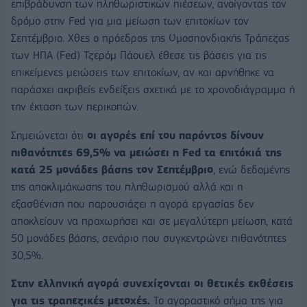
επιβράδυνση των πληθωριστικών πιέσεων, ανοίγοντας τον
δρόμο στην Fed για μια μείωση των επιτοκίων τον
Σεπτέμβριο. Χθες ο πρόεδρος της Ομοσπονδιακής Τράπεζας
των ΗΠΑ (Fed) Τζερόμ Πάουελ έθεσε τις βάσεις για τις
επικείμενες μειώσεις των επιτοκίων, αν και αρνήθηκε να
παράσχει ακριβείς ενδείξεις σχετικά με το χρονοδιάγραμμα ή
την έκταση των περικοπών.
Σημειώνεται ότι
οι αγορές επί του παρόντος δίνουν
πιθανότητες 69,5% να μειώσει η Fed τα επιτόκιά της
κατά 25 μονάδες βάσης τον Σεπτέμβριο
, ενώ δεδομένης
της αποκλιμάκωσης του πληθωρισμού αλλά και η
εξασθένιση που παρουσιάζει η αγορά εργασίας δεν
αποκλείουν να προχωρήσει και σε μεγαλύτερη μείωση, κατά
50 μονάδες βάσης, σενάριο που συγκεντρώνει πιθανότητες
30,5%.
Στην ελληνική αγορά συνεχίζονται οι θετικές εκθέσεις
για τις τραπεζικές μετοχές.
Το αγοραστικό σήμα της για