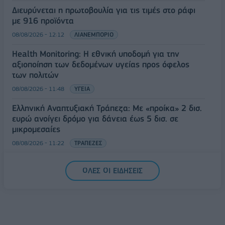
Διευρύνεται η πρωτοβουλία για τις τιμές στο ράφι
με 916 προϊόντα
08/08/2026 - 12:12
ΛΙΑΝΕΜΠΟΡΙΟ
Health Monitoring: Η εθνική υποδομή για την
αξιοποίηση των δεδομένων υγείας προς όφελος
των πολιτών
08/08/2026 - 11:48
ΥΓΕΙΑ
Ελληνική Αναπτυξιακή Τράπεζα: Με «προίκα» 2 δισ.
ευρώ ανοίγει δρόμο για δάνεια έως 5 δισ. σε
μικρομεσαίες
08/08/2026 - 11:22
ΤΡΑΠΕΖΕΣ
5G παντού, 6G στον ορίζοντα: Πού βρίσκεται η
ΟΛΕΣ ΟΙ ΕΙΔΗΣΕΙΣ
Ελλάδα στη μεγάλη τεχνολογική μετάβαση
08/08/2026 - 10:54
ΤΕΧΝΟΛΟΓΙΑ