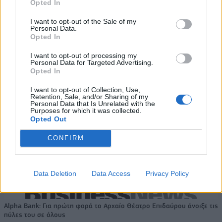
Opted In
low & non alcohol
είσοδο στην πολωνική αγορά
ενέργειας
I want to opt-out of the Sale of my
Personal Data.
Opted In
I want to opt-out of processing my
Η Chery επενδύει 75 εκατ. δολάρια στην KG Mobility
Personal Data for Targeted Advertising.
Opted In
I want to opt-out of Collection, Use,
Το FIAT 500 Hybrid τώρα από
Ατρόμητος και Novibet
Retention, Sale, and/or Sharing of my
18.990 ευρώ
συνεχίζουν μαζί: Ανανέωση της
Personal Data that Is Unrelated with the
Purposes for which it was collected.
συνεργασίας τους μέχρι το
Opted Out
2028
CONFIRM
18η συνεχόμενη χρονιά για τον ΟΤΕ στη διεθνή σειρά δεικτών
FTSE4Good
Data Deletion
Data Access
Privacy Policy
Alpha Bank: Για πρώτη φορά το Αρχαίο Θέατρο Επιδαύρου άνοιξε τις
πύλες του σε όλους