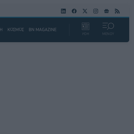
ΚΗ
ΚΟΣΜΟΣ
BN MAGAZINE
ΡΟΗ
ΜΕΝΟΥ