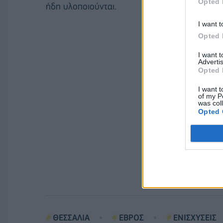
Opted 
ήδη υλοποιούνται.
I want t
Opted 
I want 
Advertis
Opted 
I want t
of my P
was col
Opted 
ΘΕΣΣΑΛΙΑ
ΕΒΡΟΣ
ΕΝΙΣΧΥΣΕΙΣ