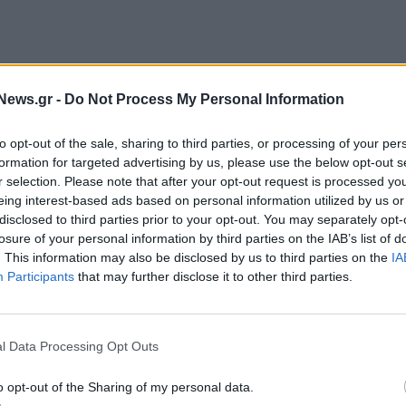
News.gr -
Do Not Process My Personal Information
to opt-out of the sale, sharing to third parties, or processing of your per
formation for targeted advertising by us, please use the below opt-out s
ρα όσον αφορά το ειδικό σχήμα ενίσχυσης για τη
r selection. Please note that after your opt-out request is processed y
eing interest-based ads based on personal information utilized by us or
την επίλυση τεχνικών θεμάτων που έχουν προκύψει
disclosed to third parties prior to your opt-out. You may separately opt-
losure of your personal information by third parties on the IAB’s list of
. This information may also be disclosed by us to third parties on the
IA
 οποία λειτουργεί με την υποστήριξη της ΑΑΔΕ, για
Participants
that may further disclose it to other third parties.
 της δεύτερης φάσης, θα παραμείνει ανοιχτή ως την
l Data Processing Opt Outs
, συμπληρώνεται το πλαίσιο της κρατικής αρωγής,
o opt-out of the Sharing of my personal data.
ωγής, της προκαταβολής και της επιχορήγησης που