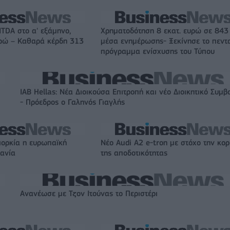
ITDA στο α' εξάμηνο,
Χρηματοδότηση 8 εκατ. ευρώ σε 843
υρώ – Καθαρά κέρδη 313
μέσα ενημέρωσης- Ξεκίνησε το πεντ
πρόγραμμα ενίσχυσης του Τύπου
IAB Hellas: Νέα Διοικούσα Επιτροπή και νέο Διοικητικό Συμβ
- Πρόεδρος ο Γαληνός Γιαγλής
ιορκία η ευρωπαϊκή
Νέο Audi A2 e-tron με στόχο την κο
χανία
της αποδοτικότητας
Ανανέωσε με Τζον Ιτούνας το Περιστέρι