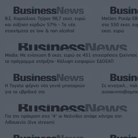
Β.Σ. Καρούλιας: Τζίρος 98,7 εκατ. ευρώ
Metlen: Ρεκόρ EB
και αύξηση κερδών 57% - Τα νέα
στα 550 εκατ. ε
στοιχήματα σε low & non alcohol
εκατ. ευρώ
Media: Με ενίσχυση 8 εκατ. ευρώ σε 451 επιχειρήσεις ξεκίνησε
το πρόγραμμα στήριξης- Κάλυψη εισφορών ΕΔΟΕΑΠ
Η Toyota φέρνει νέα γενιά μπαταριών
Σε κινεζική… πολ
για τα υβριδικά της
αυτοκινητοβιομη
Για την πρόκριση στις "4" οι Νεάνιδες απόψε κόντρα στη
Λιθουανία (live stream)