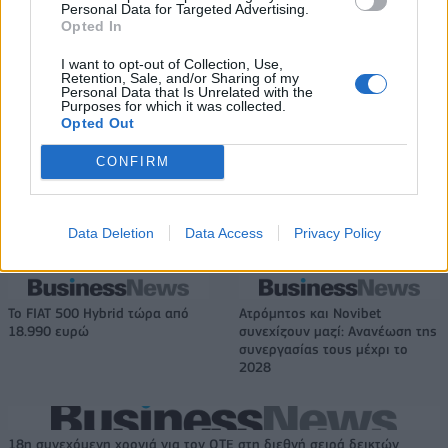
Personal Data for Targeted Advertising.
Opted In
I want to opt-out of Collection, Use,
Retention, Sale, and/or Sharing of my
Β.Σ. Καρούλιας: Τζίρος 98,7
Deloitte Ελλάδος:
Personal Data that Is Unrelated with the
εκατ. ευρώ και αύξηση κερδών
Χρηματοοικονομικός
Purposes for which it was collected.
Opted Out
57% - Τα νέα στοιχήματα σε
σύμβουλος της ΔΕΗ για την
low & non alcohol
είσοδο στην πολωνική αγορά
ενέργειας
CONFIRM
Data Deletion
Data Access
Privacy Policy
Η Chery επενδύει 75 εκατ. δολάρια στην KG Mobility
Το FIAT 500 Hybrid τώρα από
Ατρόμητος και Novibet
18.990 ευρώ
συνεχίζουν μαζί: Ανανέωση της
συνεργασίας τους μέχρι το
2028
18η συνεχόμενη χρονιά για τον ΟΤΕ στη διεθνή σειρά δεικτών