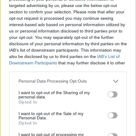
targeted advertising by us, please use the below opt-out
Media: Με ενίσχυση 8 εκατ. ευρώ σε 451 επιχειρήσεις ξεκίνησε το
πρόγραμμα στήριξης- Κάλυψη εισφορών ΕΔΟΕΑΠ
section to confirm your selection. Please note that after your
opt-out request is processed you may continue seeing
interest-based ads based on personal information utilized by
us or personal information disclosed to third parties prior to
Η Toyota φέρνει νέα γενιά
Σε κινεζική… πολιορκία η
your opt-out. You may separately opt-out of the further
μπαταριών για τα υβριδικά της
ευρωπαϊκή
disclosure of your personal information by third parties on the
αυτοκινητοβιομηχανία
IAB’s list of downstream participants. This information may
also be disclosed by us to third parties on the
IAB’s List of
Downstream Participants
that may further disclose it to other
Νέο Audi A2 e-tron με στόχο την κορυφή της αποδοτικότητας
third parties.
Personal Data Processing Opt Outs
Εθνική Κορασίδων: Απέναντι
WNBA Draft: Μετά τον Καντέρ
I want to opt-out of the Sharing of my
personal data.
στη Δανία για το 2/2 στο
θέλει να δηλώσει συμμετοχή
Opted In
Ευρωμπάσκετ (live stream)
και ο Ρόις Γουάιτ!
I want to opt-out of the Sale of my
Personal Data.
Opted In
Ελληνική Αναπτυξιακή Τράπεζα: Με «προίκα» 2 δισ. ευρώ ανοίγει
δρόμο για δάνεια έως 5 δισ. σε μικρομεσαίες
I want to opt-out of processing my