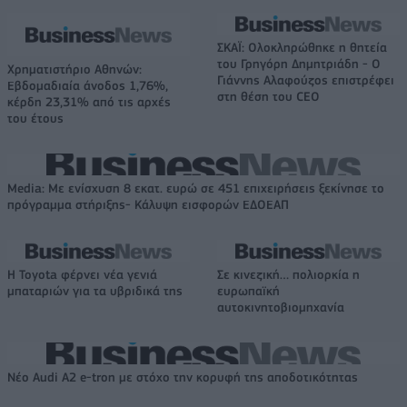
ΣΚΑΪ: Ολοκληρώθηκε η θητεία
του Γρηγόρη Δημητριάδη - Ο
Χρηματιστήριο Αθηνών:
Γιάννης Αλαφούζος επιστρέφει
Εβδομαδιαία άνοδος 1,76%,
στη θέση του CEO
κέρδη 23,31% από τις αρχές
του έτους
Media: Με ενίσχυση 8 εκατ. ευρώ σε 451 επιχειρήσεις ξεκίνησε το
πρόγραμμα στήριξης- Κάλυψη εισφορών ΕΔΟΕΑΠ
Η Toyota φέρνει νέα γενιά
Σε κινεζική… πολιορκία η
μπαταριών για τα υβριδικά της
ευρωπαϊκή
αυτοκινητοβιομηχανία
Νέο Audi A2 e-tron με στόχο την κορυφή της αποδοτικότητας