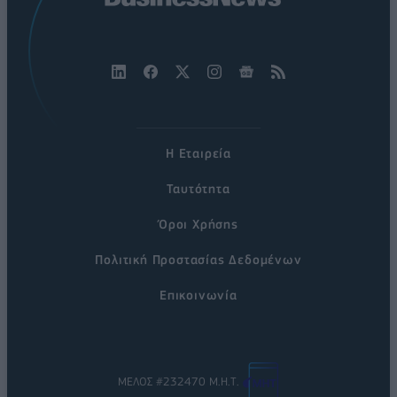
Η Εταιρεία
Ταυτότητα
Όροι Χρήσης
Πολιτική Προστασίας Δεδομένων
Επικοινωνία
ΜΕΛΟΣ #232470 Μ.Η.Τ.