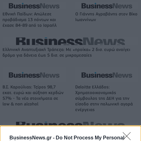
Εθνική Παίδων: Απώλεσε
Ο Γιάννης Αγραβάνης στον Βίκο
προβάδισμα 13 πόντων και
Ιωαννίνων
έχασε 84-89 από το Ισραήλ
Ελληνική Αναπτυξιακή Τράπεζα: Με «προίκα» 2 δισ. ευρώ ανοίγει
δρόμο για δάνεια έως 5 δισ. σε μικρομεσαίες
Β.Σ. Καρούλιας: Τζίρος 98,7
Deloitte Ελλάδος:
εκατ. ευρώ και αύξηση κερδών
Χρηματοοικονομικός
57% - Τα νέα στοιχήματα σε
σύμβουλος της ΔΕΗ για την
low & non alcohol
είσοδο στην πολωνική αγορά
ενέργειας
Η Chery επενδύει 75 εκατ. δολάρια στην KG Mobility
BusinessNews.gr -
Do Not Process My Personal