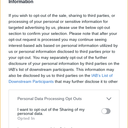
Information
If you wish to opt-out of the sale, sharing to third parties, or
Το FIAT 500 Hybrid τώρα από
Ατρόμητος και Novibet
18.990 ευρώ
συνεχίζουν μαζί: Ανανέωση της
processing of your personal or sensitive information for
συνεργασίας τους μέχρι το
targeted advertising by us, please use the below opt-out
2028
section to confirm your selection. Please note that after your
opt-out request is processed you may continue seeing
interest-based ads based on personal information utilized by
us or personal information disclosed to third parties prior to
18η συνεχόμενη χρονιά για τον ΟΤΕ στη διεθνή σειρά δεικτών
your opt-out. You may separately opt-out of the further
FTSE4Good
disclosure of your personal information by third parties on the
IAB’s list of downstream participants. This information may
also be disclosed by us to third parties on the
IAB’s List of
Alpha Bank: Για πρώτη φορά το Αρχαίο Θέατρο Επιδαύρου άνοιξε τις
Downstream Participants
that may further disclose it to other
πύλες του σε όλους
third parties.
Personal Data Processing Opt Outs
I want to opt-out of the Sharing of my
personal data.
ΠΕΡΙΣΣΌΤΕΡΑ ΣΕ ΑΥΤΉ ΤΗΝ ΚΑΤΗΓΟΡΊΑ
Opted In