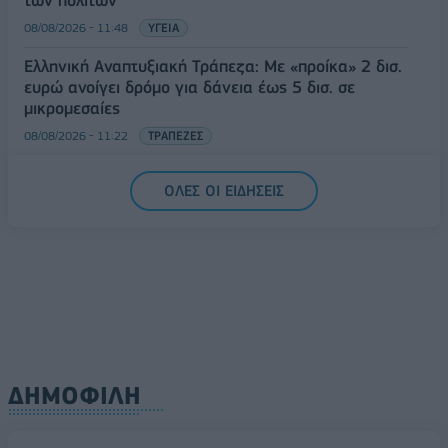
των πολιτών
08/08/2026 - 11:48
ΥΓΕΙΑ
Ελληνική Αναπτυξιακή Τράπεζα: Με «προίκα» 2 δισ.
ευρώ ανοίγει δρόμο για δάνεια έως 5 δισ. σε
μικρομεσαίες
08/08/2026 - 11:22
ΤΡΑΠΕΖΕΣ
5G παντού, 6G στον ορίζοντα: Πού βρίσκεται η
ΟΛΕΣ ΟΙ ΕΙΔΗΣΕΙΣ
Ελλάδα στη μεγάλη τεχνολογική μετάβαση
08/08/2026 - 10:54
ΤΕΧΝΟΛΟΓΙΑ
ΔΗΜΟΦΙΛΗ