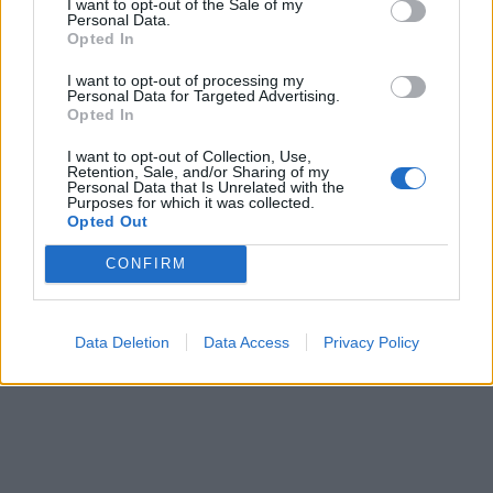
I want to opt-out of the Sale of my
Personal Data.
Opted In
I want to opt-out of processing my
Personal Data for Targeted Advertising.
Opted In
I want to opt-out of Collection, Use,
Λήγουν οι αιτήσεις για το
Retention, Sale, and/or Sharing of my
Personal Data that Is Unrelated with the
Μητρώο Εκπαιδευτικών
ΤτΕ: Ταμειακό πλεόνασμα
Purposes for which it was collected.
της ΔΥΠΑ
338 εκατ. ευρώ στο
Opted Out
επτάμηνο του 2024
19/08/2024 - 11:07
CONFIRM
19/08/2024 - 14:13
Data Deletion
Data Access
Privacy Policy