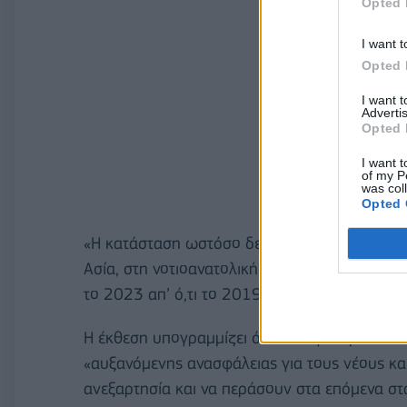
Opted 
I want t
Opted 
I want 
Advertis
Opted 
I want t
of my P
was col
Opted 
«Η κατάσταση ωστόσο δεν είναι ίδια σε όλες τ
Ασία, στη νοτιοανατολική Ασία και στον Ειρη
το 2023 απ’ ό,τι το 2019», επιμένει η ΔΟΕ.
Η έκθεση υπογραμμίζει ότι η «παγκόσμια τάση
«αυξανόμενης ανασφάλειας για τους νέους κα
ανεξαρτησία και να περάσουν στα επόμενα στά