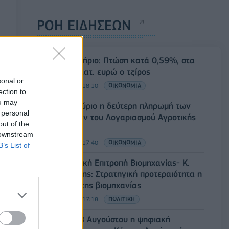
ΡΟΗ ΕΙΔΗΣΕΩΝ
Χρηματιστήριο: Πτώση κατά 0,59%, στα
320,42 εκατ. ευρώ ο τζίρος
sonal or
06/08/2026 - 18:10
ΟΙΚΟΝΟΜΙΑ
ection to
ou may
ΟΠΕΚΑ: Αύριο η δεύτερη πληρωμή των
 personal
δικαιούχων του Λογαριασμού Αγροτικής
out of the
Εστίας
 downstream
06/08/2026 - 17:40
ΟΙΚΟΝΟΜΙΑ
B’s List of
Κυβερνητική Επιτροπή Βιομηχανίας- Κ.
Μητσοτάκης: Στρατηγική προτεραιότητα η
ενίσχυση της βιομηχανίας
06/08/2026 - 17:18
ΠΟΛΙΤΙΚΗ
Από τις 28 Αυγούστου η ψηφιακή