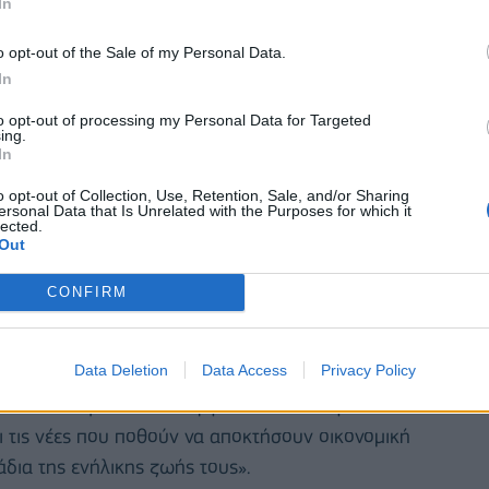
In
o opt-out of the Sale of my Personal Data.
In
to opt-out of processing my Personal Data for Targeted
ing.
In
o opt-out of Collection, Use, Retention, Sale, and/or Sharing
ersonal Data that Is Unrelated with the Purposes for which it
lected.
Out
ις περιφέρειες. Στα αραβικά κράτη, στην ανατολική
CONFIRM
νικό, τα ποσοστά ανεργίας των νέων ήταν υψηλότερα
Data Deletion
Data Access
Privacy Policy
» της επισφάλειας της εργασίας είναι πηγή
ι τις νέες που ποθούν να αποκτήσουν οικονομική
δια της ενήλικης ζωής τους».