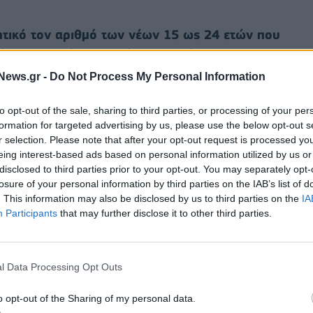
τικό τον αριθμό των νέων 15 ως 24 ετών που
ύτε σε εκπαίδευση, ούτε σε κατάρτιση.
News.gr -
Do Not Process My Personal Information
ς εργασίας μετά την πανδημία του νέου κορονοϊού
ορισμένες περιφέρειες», ιδιαίτερα «οι νέες
to opt-out of the sale, sharing to third parties, or processing of your per
ται από την ανάκαμψη της οικονομίας», σημειώνει η
formation for targeted advertising by us, please use the below opt-out s
r selection. Please note that after your opt-out request is processed y
eing interest-based ads based on personal information utilized by us or
disclosed to third parties prior to your opt-out. You may separately opt-
 που υποχώρησε στο 13%, είναι το
losure of your personal information by third parties on the IAB’s list of
αι μειωμένο σε σύγκριση με το 13,8% που
. This information may also be disclosed by us to third parties on the
IA
Participants
that may further disclose it to other third parties.
α. Προβλέπεται να μειωθεί περαιτέρω, στο 12,8%,
 αριθμός των άνεργων νέων υπολογίζεται πως
ται ο χαμηλότερος από το 2000.
l Data Processing Opt Outs
o opt-out of the Sharing of my personal data.