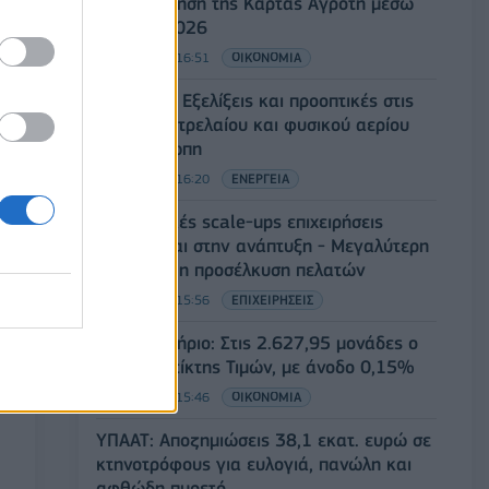
ενεργοποίηση της Κάρτας Αγρότη μέσω
της ΕΑΕ 2026
06/08/2026 - 16:51
ΟΙΚΟΝΟΜΙΑ
Eurobank: Εξελίξεις και προοπτικές στις
αγορές πετρελαίου και φυσικού αερίου
στην Ευρώπη
06/08/2026 - 16:20
ΕΝΕΡΓΕΙΑ
Οι ελληνικές scale-ups επιχειρήσεις
στρέφονται στην ανάπτυξη - Μεγαλύτερη
πρόκληση η προσέλκυση πελατών
06/08/2026 - 15:56
ΕΠΙΧΕΙΡΗΣΕΙΣ
Χρηματιστήριο: Στις 2.627,95 μονάδες ο
Γενικός Δείκτης Τιμών, με άνοδο 0,15%
06/08/2026 - 15:46
ΟΙΚΟΝΟΜΙΑ
ΥΠΑΑΤ: Αποζημιώσεις 38,1 εκατ. ευρώ σε
κτηνοτρόφους για ευλογιά, πανώλη και
αφθώδη πυρετό