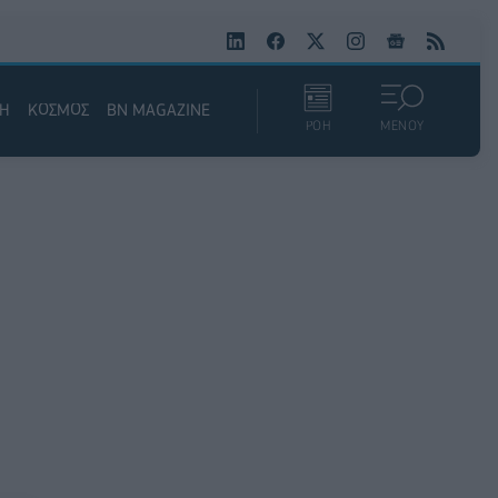
ΚΗ
ΚΟΣΜΟΣ
BN MAGAZINE
ΡΟΗ
ΜΕΝΟΥ