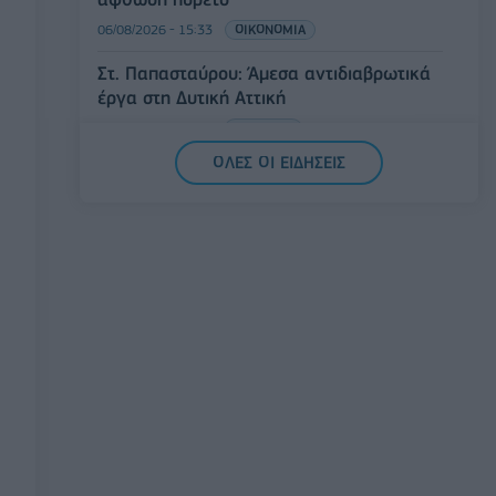
06/08/2026 - 15:33
ΟΙΚΟΝΟΜΙΑ
Στ. Παπασταύρου: Άμεσα αντιδιαβρωτικά
έργα στη Δυτική Αττική
06/08/2026 - 15:17
ΠΟΛΙΤΙΚΗ
ΟΛΕΣ ΟΙ ΕΙΔΗΣΕΙΣ
Συνάλλαγμα: Το ευρώ υποχωρεί κατά
0,11%, στα 1,1541 δολάρια
06/08/2026 - 14:59
ΟΙΚΟΝΟΜΙΑ