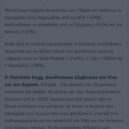
Μεγαλύτερη αύξηση επισκεπτών στο Παρίσι σε σχέση με το
περασμένο έτος σημειώθηκε από τις ΗΠΑ (+64%).
Ακολούθησαν οι επισκέπτες από τη Γερμανία (+61%) και την
Ισπανία (+27%).
Εκτός από τη γαλλική πρωτεύουσα οι δαπάνες ενισχύθηκαν
σημαντικά και σε άλλες πόλεις που φιλοξενούν αγώνες,
ανάμεσά τους το Saint-Etienne (+214%), η Lille (+100%) και
η Μασσαλία (+38%).
Η Charlotte Hogg, Διευθύνουσα Σύμβουλος της Visa
για την Ευρώπη
, δήλωσε : «Ως χορηγοί του Oλυμπιακού
κινήματος για σχεδόν 40 χρόνια και των Παραολυμπιακών
Αγώνων από το 2002, γνωρίζουμε από πρώτο χέρι το
θετικό αντίκτυπο που μπορούν να έχουν οι Αγώνες στις
οικονομίες των χωρών που τους φιλοξενούν, γεγονός που
ευθυγραμμίζεται με την αποστολή της Visa για την ενίσχυση
των πάντων, παντού. Τα πιο πρόσφατα δεδομένα μας