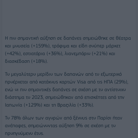
Η πιο σημαντική αύξηση σε δαπάνες σημειώθηκε σε θέατρα
και μουσεία (+159%), τρόφιμα και είδη σούπερ μάρκετ
(+42%), εστιατόρια (+36%), λιανεμπόριο (+21%) και
διασκέδαση (+18%).
Το μεγαλύτερο μερίδιο των δαπανών από το εξωτερικό
προέρχεται από κατόχους καρτών Visa από τις ΗΠΑ (29%),
ενώ οι πιο σημαντικές δαπάνες σε σχέση με το αντίστοιχο
διάστημα το 2023, σημειώθηκαν από επισκέπτες από την
Ιαπωνία (+129%) και τη Βραζιλία (+33%).
Το 78% όλων των αγορών από ξένους στο Παρίσι ήταν
ανέπαφες, σημειώνοντας αύξηση 9% σε σχέση με το
προηγούμενο έτος.