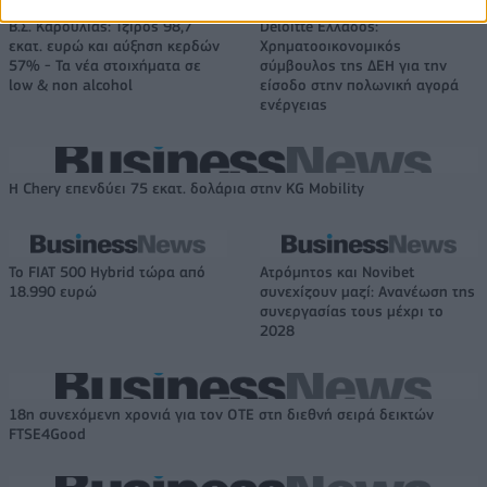
Β.Σ. Καρούλιας: Τζίρος 98,7
Deloitte Ελλάδος:
εκατ. ευρώ και αύξηση κερδών
Χρηματοοικονομικός
57% - Τα νέα στοιχήματα σε
σύμβουλος της ΔΕΗ για την
low & non alcohol
είσοδο στην πολωνική αγορά
ενέργειας
Η Chery επενδύει 75 εκατ. δολάρια στην KG Mobility
Το FIAT 500 Hybrid τώρα από
Ατρόμητος και Novibet
18.990 ευρώ
συνεχίζουν μαζί: Ανανέωση της
συνεργασίας τους μέχρι το
2028
18η συνεχόμενη χρονιά για τον ΟΤΕ στη διεθνή σειρά δεικτών
FTSE4Good