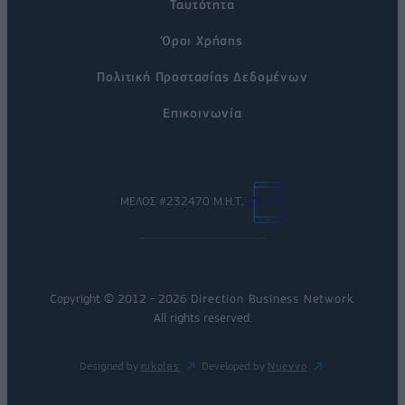
Ταυτότητα
Όροι Χρήσης
Πολιτική Προστασίας Δεδομένων
Επικοινωνία
ΜΕΛΟΣ #232470 Μ.Η.Τ.
Copyright © 2012 - 2026
Direction Business Network
.
All rights reserved.
Designed by
nikolas
Developed by
Nuevvo