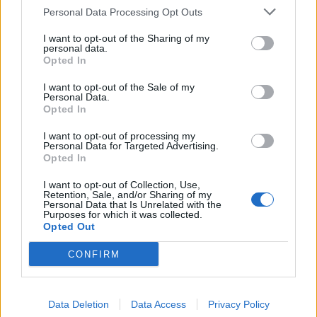
Personal Data Processing Opt Outs
Η Toyota φέρνει νέα γενιά
Σε κινεζική… πολιορκία η
I want to opt-out of the Sharing of my
μπαταριών για τα υβριδικά της
ευρωπαϊκή
personal data.
Opted In
αυτοκινητοβιομηχανία
I want to opt-out of the Sale of my
Personal Data.
Opted In
Νέο Audi A2 e-tron με στόχο την κορυφή της αποδοτικότητας
I want to opt-out of processing my
Personal Data for Targeted Advertising.
Opted In
Εθνική Νεανίδων: Απέναντι
Η Κέλσι Μίτσελ έγραψε ιστορία
στην Ισλανδία για την 5η θέση
στη νίκη της Ιντιάνα επί του
I want to opt-out of Collection, Use,
Retention, Sale, and/or Sharing of my
στο Ευρωμπάσκετ (live stream)
Σικάγο (vids)
Personal Data that Is Unrelated with the
Purposes for which it was collected.
Opted Out
Ελληνική Αναπτυξιακή Τράπεζα: Με «προίκα» 2 δισ. ευρώ ανοίγει
CONFIRM
δρόμο για δάνεια έως 5 δισ. σε μικρομεσαίες
Data Deletion
Data Access
Privacy Policy