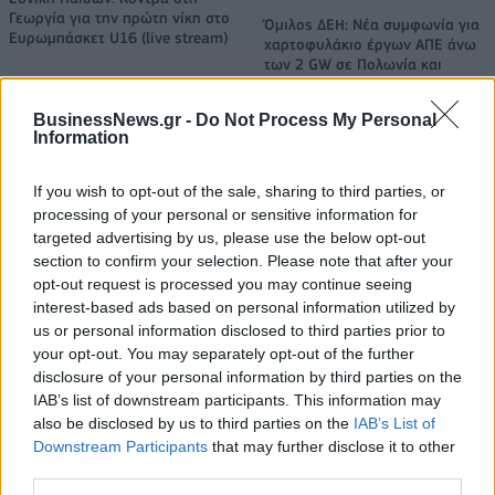
Γεωργία για την πρώτη νίκη στο
Όμιλος ΔΕΗ: Νέα συμφωνία για
Ευρωμπάσκετ U16 (live stream)
χαρτοφυλάκιο έργων ΑΠΕ άνω
των 2 GW σε Πολωνία και
Ουγγαρία
BusinessNews.gr -
Do Not Process My Personal
Information
Fourlis: Συμφωνία για την πώληση συμμετοχής στο Sofia South Ring
Mall έναντι 49,35 εκατ. ευρώ
If you wish to opt-out of the sale, sharing to third parties, or
processing of your personal or sensitive information for
targeted advertising by us, please use the below opt-out
section to confirm your selection. Please note that after your
ΣΚΑΪ: Ολοκληρώθηκε η θητεία
opt-out request is processed you may continue seeing
του Γρηγόρη Δημητριάδη - Ο
Χρηματιστήριο Αθηνών:
interest-based ads based on personal information utilized by
Γιάννης Αλαφούζος επιστρέφει
Εβδομαδιαία άνοδος 1,76%,
us or personal information disclosed to third parties prior to
στη θέση του CEO
κέρδη 23,31% από τις αρχές
your opt-out. You may separately opt-out of the further
του έτους
disclosure of your personal information by third parties on the
IAB’s list of downstream participants. This information may
also be disclosed by us to third parties on the
IAB’s List of
Media: Με ενίσχυση 8 εκατ. ευρώ σε 451 επιχειρήσεις ξεκίνησε το
Downstream Participants
that may further disclose it to other
πρόγραμμα στήριξης- Κάλυψη εισφορών ΕΔΟΕΑΠ
third parties.