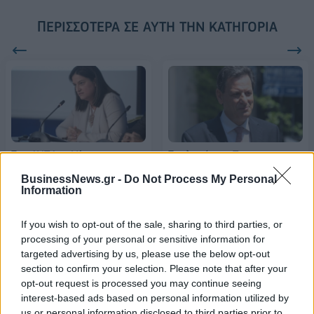
ΠΕΡΙΣΣΌΤΕΡΑ ΣΕ ΑΥΤΉ ΤΗΝ ΚΑΤΗΓΟΡΊΑ
Στη ΔΥΠΑ η Νίκη
Σκυλακάκης: Τον
Κεραμέως: Περαιτέρω
Σεπτέμβριο στον “αέρα” ο
BusinessNews.gr -
Do Not Process My Personal
ενίσχυση της
διαγωνισμός του έργου
Information
απασχόλησης και μείωση
ηλεκτρικής διασύνδεσης
της ανεργίας
της Δωδεκανήσου
If you wish to opt-out of the sale, sharing to third parties, or
09/07/2024 - 17:52
09/07/2024 - 18:12
processing of your personal or sensitive information for
targeted advertising by us, please use the below opt-out
section to confirm your selection. Please note that after your
opt-out request is processed you may continue seeing
interest-based ads based on personal information utilized by
us or personal information disclosed to third parties prior to