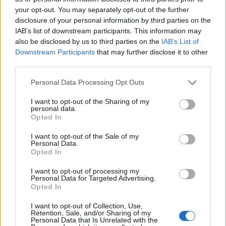
your opt-out. You may separately opt-out of the further
disclosure of your personal information by third parties on the
IAB’s list of downstream participants. This information may
also be disclosed by us to third parties on the
IAB’s List of
Downstream Participants
that may further disclose it to other
third parties.
Personal Data Processing Opt Outs
ΡΟΗ ΕΙΔΗΣΕΩΝ
I want to opt-out of the Sharing of my
personal data.
Opted In
Κορυφώνεται η έξοδος του Αυγούστου – Πάνω από
56.000 επιβάτες αναχωρούν σήμερα από τα
I want to opt-out of the Sale of my
Personal Data.
λιμάνια της Αττικής
Opted In
08/08/2026 - 14:30
ΕΛΛΑΔΑ
I want to opt-out of processing my
Δυτική Αττική: Η επόμενη ημέρα μετά τις πυρκαγιές
Personal Data for Targeted Advertising.
Opted In
– Τα έργα Antinero και η «μάχη» πριν από τις
βροχές
I want to opt-out of Collection, Use,
Retention, Sale, and/or Sharing of my
08/08/2026 - 14:08
ΕΛΛΑΔΑ
Personal Data that Is Unrelated with the