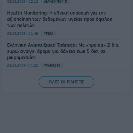
08/08/2026 - 12:12
ΛΙΑΝΕΜΠΟΡΙΟ
Health Monitoring: Η εθνική υποδομή για την
αξιοποίηση των δεδομένων υγείας προς όφελος
των πολιτών
08/08/2026 - 11:48
ΥΓΕΙΑ
Ελληνική Αναπτυξιακή Τράπεζα: Με «προίκα» 2 δισ.
ευρώ ανοίγει δρόμο για δάνεια έως 5 δισ. σε
μικρομεσαίες
08/08/2026 - 11:22
ΤΡΑΠΕΖΕΣ
5G παντού, 6G στον ορίζοντα: Πού βρίσκεται η
ΟΛΕΣ ΟΙ ΕΙΔΗΣΕΙΣ
Ελλάδα στη μεγάλη τεχνολογική μετάβαση
08/08/2026 - 10:54
ΤΕΧΝΟΛΟΓΙΑ