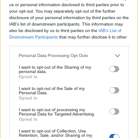
IAB Hellas: Νέα Διοικούσα Επιτροπή και νέο Διοικητικό Συμβούλιο -
us or personal information disclosed to third parties prior to
Πρόεδρος ο Γαληνός Γιαγλής
your opt-out. You may separately opt-out of the further
disclosure of your personal information by third parties on the
IAB’s list of downstream participants. This information may
also be disclosed by us to third parties on the
IAB’s List of
Η Toyota φέρνει νέα γενιά
Σε κινεζική… πολιορκία η
Downstream Participants
that may further disclose it to other
μπαταριών για τα υβριδικά της
ευρωπαϊκή
third parties.
αυτοκινητοβιομηχανία
Personal Data Processing Opt Outs
I want to opt-out of the Sharing of my
Νέο Audi A2 e-tron με στόχο την κορυφή της αποδοτικότητας
personal data.
Opted In
I want to opt-out of the Sale of my
Ευρωπαϊκό Κορασίδων: Άνετη
Γιαννακόπουλος: «Όταν σου
Personal Data.
νίκη της Ελλάδας στην
ρίχνουν μια πέτρα, τους
Opted In
πρεμιέρα, 78-36 την Ιρλανδία
καταστρέφεις» (vid)
I want to opt-out of processing my
Personal Data for Targeted Advertising.
Opted In
ΕΛΣΤΑΤ: Στο 3,4% υποχώρησε ο πληθωρισμός τον Ιούλιο
I want to opt-out of Collection, Use,
Retention, Sale, and/or Sharing of my